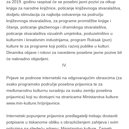
za 2019. godinu raspisat će se posebni javni pozivi za otkup
knjiga za narodne knjižnice, poticanje književnoga stvaralaštva,
dodjelu stimulacija za najbolja ostvarenja na području
književnoga stvaralaštva, za programe promidžbe knjige i
čitanja, poticanje glazbenoga i dramskoga stvaralaštva,
poticanje stvaralaštva vizualnih umjetnika, poduzetništvo u
kulturnim i kreativnim industrijama, program Ruksak (pun)
kulture te za programe koji potiču razvoj publike u kulturi.
Dinamika objave i rokovi za navedene posebne javne pozive bit
će naknadno objavljeni.
IV.
Prijave se podnose internetski na odgovarajućim obrascima (za
svako programsko područje posebna prijavnica te za
međunarodnu kulturnu suradnju za svaku zemlju posebna
prijavnica) koji su dostupni na stranicama Ministarstva kulture:
www.min-kulture.hr/prijavnice.
Internetski popunjene prijavnice predlagatelji trebaju dostaviti
potpisane u tiskanome obliku s obrazloženjem zahtjeva i svim
prilozima na sljedeću adresu: Ministarstvo kulture, Zagreb,