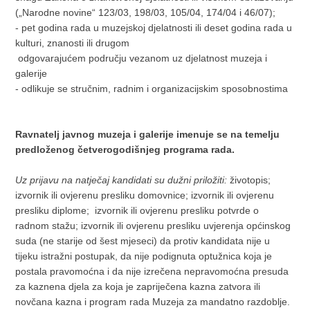
(„Narodne novine“ 123/03, 198/03, 105/04, 174/04 i 46/07);
- pet godina rada u muzejskoj djelatnosti ili deset godina rada u
kulturi, znanosti ili drugom
odgovarajućem području vezanom uz djelatnost muzeja i
galerije
- odlikuje se stručnim, radnim i organizacijskim sposobnostima
Ravnatelj javnog muzeja i galerije imenuje se na temelju
predloženog četverogodišnjeg programa rada.
Uz prijavu na natječaj kandidati su dužni priložiti:
životopis;
izvornik ili ovjerenu presliku domovnice; izvornik ili ovjerenu
presliku diplome; izvornik ili ovjerenu presliku potvrde o
radnom stažu; izvornik ili ovjerenu presliku uvjerenja općinskog
suda (ne starije od šest mjeseci) da protiv kandidata nije u
tijeku istražni postupak, da nije podignuta optužnica koja je
postala pravomoćna i da nije izrečena nepravomoćna presuda
za kaznena djela za koja je zapriječena kazna zatvora ili
novčana kazna i program rada Muzeja za mandatno razdoblje.