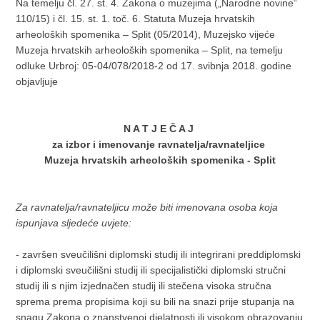
Na temelju čl. 27. st. 4. Zakona o muzejima („Narodne novine“
110/15) i čl. 15. st. 1. toč. 6. Statuta Muzeja hrvatskih
arheoloških spomenika – Split (05/2014), Muzejsko vijeće
Muzeja hrvatskih arheoloških spomenika – Split, na temelju
odluke Urbroj: 05-04/078/2018-2 od 17. svibnja 2018. godine
objavljuje
N A T J E Č A J
za izbor i imenovanje ravnatelja/ravnateljice
Muzeja hrvatskih arheoloških spomenika - Split
Za ravnatelja/ravnateljicu može biti imenovana osoba koja
ispunjava sljedeće uvjete:
- završen sveučilišni diplomski studij ili integrirani preddiplomski
i diplomski sveučilišni studij ili specijalistički diplomski stručni
studij ili s njim izjednačen studij ili stečena visoka stručna
sprema prema propisima koji su bili na snazi prije stupanja na
snagu Zakona o znanstvenoj djelatnosti ili visokom obrazovanju