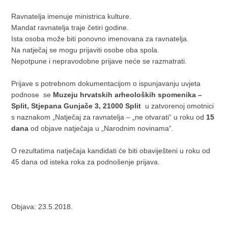
Ravnatelja imenuje ministrica kulture.
Mandat ravnatelja traje četiri godine.
Ista osoba može biti ponovno imenovana za ravnatelja.
Na natječaj se mogu prijaviti osobe oba spola.
Nepotpune i nepravodobne prijave neće se razmatrati.
Prijave s potrebnom dokumentacijom o ispunjavanju uvjeta
podnose se
Muzeju hrvatskih arheoloških spomenika –
Split, Stjepana Gunjače 3, 21000 Split
u zatvorenoj omotnici
s naznakom „Natječaj za ravnatelja – „ne otvarati“ u roku od
15
dana
od objave natječaja u „Narodnim novinama“.
O rezultatima natječaja kandidati će biti obaviješteni u roku od
45 dana od isteka roka za podnošenje prijava.
Objava: 23.5.2018.