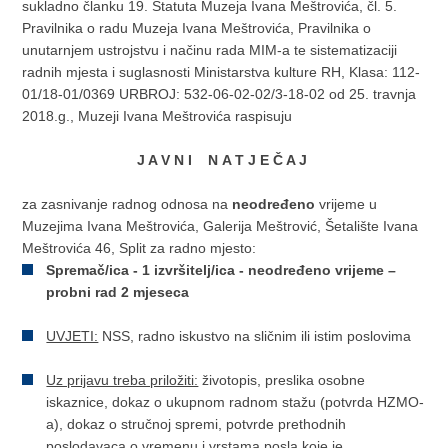
sukladno članku 19. Statuta Muzeja Ivana Meštrovića, čl. 5.
Pravilnika o radu Muzeja Ivana Meštrovića, Pravilnika o
unutarnjem ustrojstvu i načinu rada MIM-a te sistematizaciji
radnih mjesta i suglasnosti Ministarstva kulture RH, Klasa: 112-
01/18-01/0369 URBROJ: 532-06-02-02/3-18-02 od 25. travnja
2018.g., Muzeji Ivana Meštrovića raspisuju
J A V N I N
A T J E Č A J
za zasnivanje radnog odnosa na
neodređeno
vrijeme u
Muzejima Ivana Meštrovića, Galerija Meštrović, Šetalište Ivana
Meštrovića 46, Split za radno mjesto:
Spremač/ica - 1 izvršitelj/ica - neodređeno vrijeme –
probni rad 2 mjeseca
UVJETI:
NSS, radno iskustvo na sličnim ili istim poslovima
Uz prijavu treba priložiti:
životopis, preslika osobne
iskaznice, dokaz o ukupnom radnom stažu (potvrda HZMO-
a), dokaz o stručnoj spremi, potvrde prethodnih
poslodavaca o vremenu i vrstama posla koje je