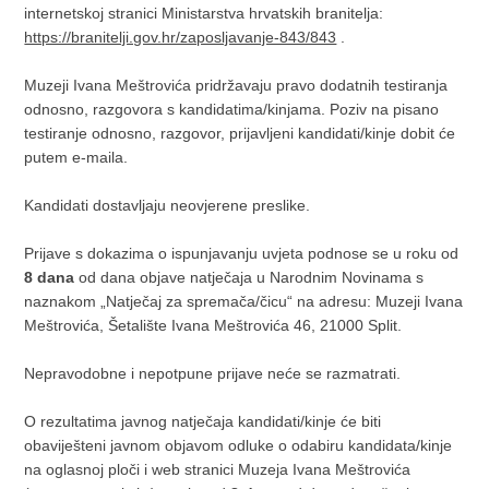
internetskoj stranici Ministarstva hrvatskih branitelja:
https://branitelji.gov.hr/zaposljavanje-843/843
.
Muzeji Ivana Meštrovića pridržavaju pravo dodatnih testiranja
odnosno, razgovora s kandidatima/kinjama. Poziv na pisano
testiranje odnosno, razgovor, prijavljeni kandidati/kinje dobit će
putem e-maila.
Kandidati dostavljaju neovjerene preslike.
Prijave s dokazima o ispunjavanju uvjeta podnose se u roku od
8 dana
od dana objave natječaja u Narodnim Novinama s
naznakom „Natječaj za spremača/čicu“ na adresu: Muzeji Ivana
Meštrovića, Šetalište Ivana Meštrovića 46, 21000 Split.
Nepravodobne i nepotpune prijave neće se razmatrati.
O rezultatima javnog natječaja kandidati/kinje će biti
obaviješteni javnom objavom odluke o odabiru kandidata/kinje
na oglasnoj ploči i web stranici Muzeja Ivana Meštrovića