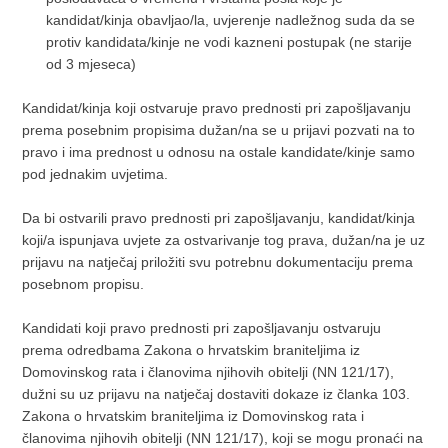
kandidat/kinja obavljao/la, uvjerenje nadležnog suda da se
protiv kandidata/kinje ne vodi kazneni postupak (ne starije
od 3 mjeseca)
Kandidat/kinja koji ostvaruje pravo prednosti pri zapošljavanju
prema posebnim propisima dužan/na se u prijavi pozvati na to
pravo i ima prednost u odnosu na ostale kandidate/kinje samo
pod jednakim uvjetima.
Da bi ostvarili pravo prednosti pri zapošljavanju, kandidat/kinja
koji/a ispunjava uvjete za ostvarivanje tog prava, dužan/na je uz
prijavu na natječaj priložiti svu potrebnu dokumentaciju prema
posebnom propisu.
Kandidati koji pravo prednosti pri zapošljavanju ostvaruju
prema odredbama Zakona o hrvatskim braniteljima iz
Domovinskog rata i članovima njihovih obitelji (NN 121/17),
dužni su uz prijavu na natječaj dostaviti dokaze iz članka 103.
Zakona o hrvatskim braniteljima iz Domovinskog rata i
članovima njihovih obitelji (NN 121/17), koji se mogu pronaći na