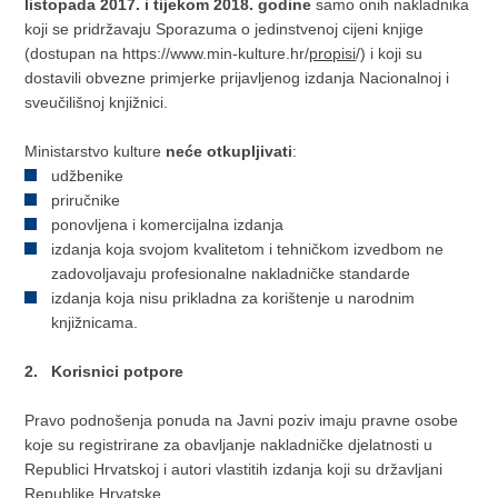
listopada 2017. i tijekom 2018. godine
samo onih nakladnika
koji se pridržavaju Sporazuma o jedinstvenoj cijeni knjige
(dostupan na https://www.min-kulture.hr/
propisi
/) i koji su
dostavili obvezne primjerke prijavljenog izdanja Nacionalnoj i
sveučilišnoj knjižnici.
Ministarstvo kulture
neće otkupljivati
:
udžbenike
priručnike
ponovljena i komercijalna izdanja
izdanja koja svojom kvalitetom i tehničkom izvedbom ne
zadovoljavaju profesionalne nakladničke standarde
izdanja koja nisu prikladna za korištenje u narodnim
knjižnicama.
2. Korisnici potpore
Pravo podnošenja ponuda na Javni poziv imaju pravne osobe
koje su registrirane za obavljanje nakladničke djelatnosti u
Republici Hrvatskoj i autori vlastitih izdanja koji su državljani
Republike Hrvatske.