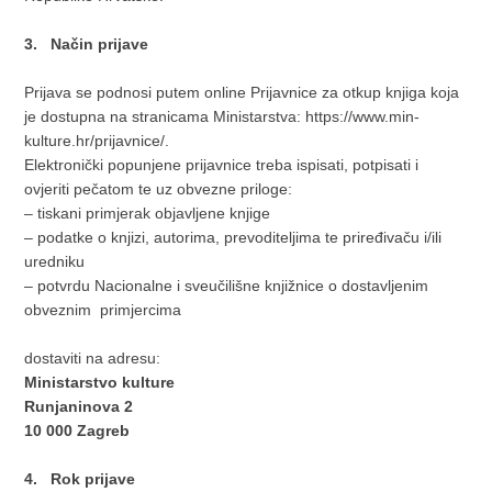
3. Način prijave
Prijava se podnosi putem online Prijavnice za otkup knjiga koja
je dostupna na stranicama Ministarstva: https://www.min-
kulture.hr/prijavnice/.
Elektronički popunjene prijavnice treba ispisati, potpisati i
ovjeriti pečatom te uz obvezne priloge:
– tiskani primjerak objavljene knjige
– podatke o knjizi, autorima, prevoditeljima te priređivaču i/ili
uredniku
– potvrdu Nacionalne i sveučilišne knjižnice o dostavljenim
obveznim primjercima
dostaviti na adresu:
Ministarstvo kulture
Runjaninova 2
10 000 Zagreb
4. Rok prijave