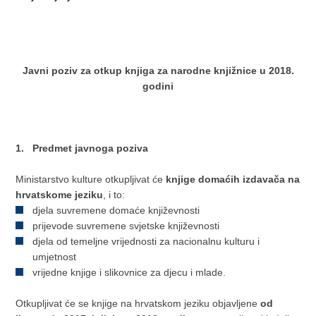
Javni poziv za otkup knjiga za narodne knjižnice u 2018.
godini
1. Predmet javnoga poziva
Ministarstvo kulture otkupljivat će
knjige
domaćih izdavača na
hrvatskome jeziku
, i to:
djela suvremene domaće književnosti
prijevode suvremene svjetske književnosti
djela od temeljne vrijednosti za nacionalnu kulturu i
umjetnost
vrijedne knjige i slikovnice za djecu i mlade.
Otkupljivat će se knjige na hrvatskom jeziku objavljene
od