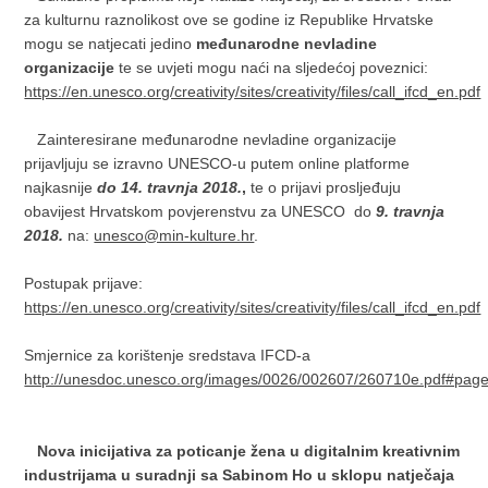
za kulturnu raznolikost ove se godine iz Republike Hrvatske
mogu se natjecati jedino
međunarodne nevladine
organizacije
te se uvjeti mogu naći na sljedećoj poveznici:
https://en.unesco.org/creativity/sites/creativity/files/call_ifcd_en.pdf
Zainteresirane međunarodne nevladine organizacije
prijavljuju se izravno UNESCO-u putem online platforme
najkasnije
do 14. travnja 2018.
,
te o prijavi prosljeđuju
obavijest Hrvatskom povjerenstvu za UNESCO do
9. travnja
2018.
na:
unesco@min-kulture.hr
.
Postupak prijave:
https://en.unesco.org/creativity/sites/creativity/files/call_ifcd_en.pdf
Smjernice za korištenje sredstava IFCD-a
http://unesdoc.unesco.org/images/0026/002607/260710e.pdf#pag
Nova inicijativa za poticanje žena u digitalnim kreativnim
industrijama u suradnji sa Sabinom Ho u sklopu natječaja