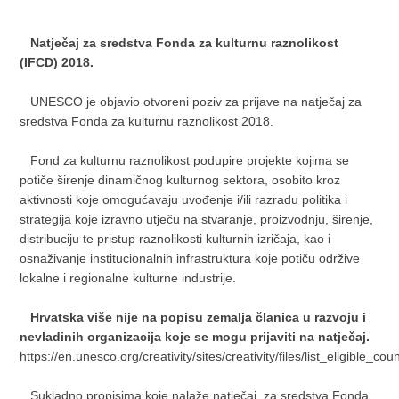
Natječaj za sredstva Fonda za kulturnu raznolikost
(IFCD) 2018.
UNESCO je objavio otvoreni poziv za prijave na natječaj za
sredstva Fonda za kulturnu raznolikost 2018.
Fond za kulturnu raznolikost podupire projekte kojima se
potiče širenje dinamičnog kulturnog sektora, osobito kroz
aktivnosti koje omogućavaju uvođenje i/ili razradu politika i
strategija koje izravno utječu na stvaranje, proizvodnju, širenje,
distribuciju te pristup raznolikosti kulturnih izričaja, kao i
osnaživanje institucionalnih infrastruktura koje potiču održive
lokalne i regionalne kulturne industrije.
Hrvatska više nije na popisu zemalja članica u razvoju i
nevladinih organizacija koje se mogu prijaviti na natječaj.
https://en.unesco.org/creativity/sites/creativity/files/list_eligible_c
Sukladno propisima koje nalaže natječaj, za sredstva Fonda