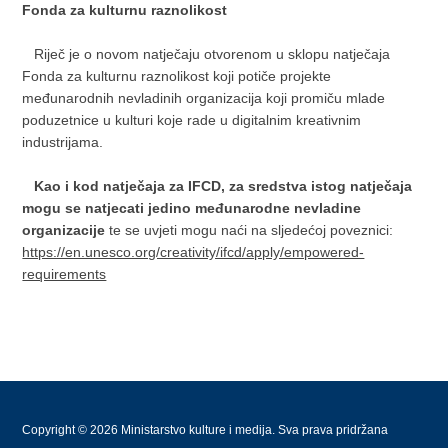
Fonda za kulturnu raznolikost
Riječ je o novom natječaju otvorenom u sklopu natječaja
Fonda za kulturnu raznolikost koji potiče projekte
međunarodnih nevladinih organizacija koji promiču mlade
poduzetnice u kulturi koje rade u digitalnim kreativnim
industrijama.
Kao i kod natječaja za IFCD, za sredstva istog natječaja
mogu se natjecati jedino međunarodne nevladine
organizacije
te se uvjeti mogu naći na sljedećoj poveznici:
https://en.unesco.org/creativity/ifcd/apply/empowered-
requirements
Copyright © 2026 Ministarstvo kulture i medija. Sva prava pridržana