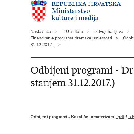
Naslovnica >
EU kultura >
Izdvojena lijevo >
Financiranje programa dramske umjetnosti >
Odobr
31.12.2017.) >
Odbijeni programi - Dr
stanjem 31.12.2017.)
Odbijeni programi - Kazališni amaterizam
.pdf
/
.xl