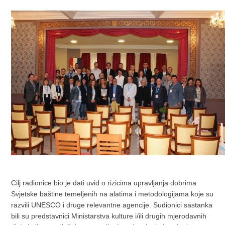
Cilj radionice bio je dati uvid o rizicima upravljanja dobrima
Svjetske baštine temeljenih na alatima i metodologijama koje su
razvili UNESCO i druge relevantne agencije. Sudionici sastanka
bili su predstavnici Ministarstva kulture i/ili drugih mjerodavnih