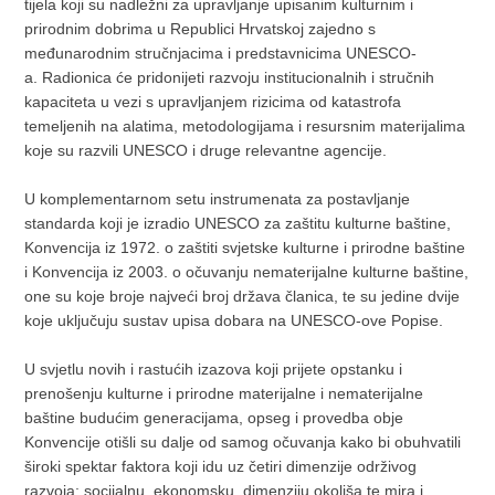
tijela koji su nadležni za upravljanje upisanim kulturnim i
prirodnim dobrima u Republici Hrvatskoj zajedno s
međunarodnim stručnjacima i predstavnicima UNESCO-
a. Radionica će pridonijeti razvoju institucionalnih i stručnih
kapaciteta u vezi s upravljanjem rizicima od katastrofa
temeljenih na alatima, metodologijama i resursnim materijalima
koje su razvili UNESCO i druge relevantne agencije.
U komplementarnom setu instrumenata za postavljanje
standarda koji je izradio UNESCO za zaštitu kulturne baštine,
Konvencija iz 1972. o zaštiti svjetske kulturne i prirodne baštine
i Konvencija iz 2003. o očuvanju nematerijalne kulturne baštine,
one su koje broje najveći broj država članica, te su jedine dvije
koje uključuju sustav upisa dobara na UNESCO-ove Popise.
U svjetlu novih i rastućih izazova koji prijete opstanku i
prenošenju kulturne i prirodne materijalne i nematerijalne
baštine budućim generacijama, opseg i provedba obje
Konvencije otišli su dalje od samog očuvanja kako bi obuhvatili
široki spektar faktora koji idu uz četiri dimenzije održivog
razvoja: socijalnu, ekonomsku, dimenziju okoliša te mira i