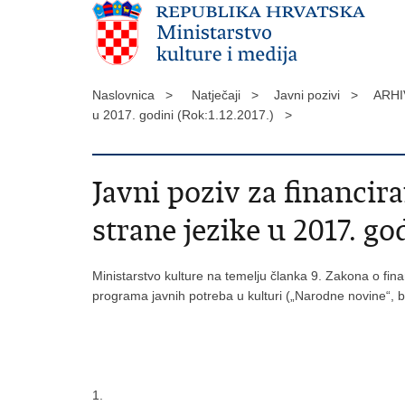
Naslovnica >
Natječaji >
Javni pozivi >
ARHI
u 2017. godini (Rok:1.12.2017.) >
Javni poziv za financir
strane jezike u 2017. god
Ministarstvo kulture na temelju članka 9. Zakona o finan
programa javnih potreba u kulturi („Narodne novine“, br
1.