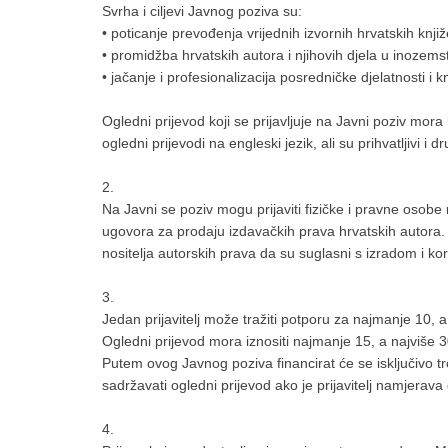
Svrha i ciljevi Javnog poziva su:
• poticanje prevođenja vrijednih izvornih hrvatskih knj
• promidžba hrvatskih autora i njihovih djela u inozems
• jačanje i profesionalizacija posredničke djelatnosti i
Ogledni prijevod koji se prijavljuje na Javni poziv mora
ogledni prijevodi na engleski jezik, ali su prihvatljivi i 
2.
Na Javni se poziv mogu prijaviti fizičke i pravne osobe 
ugovora za prodaju izdavačkih prava hrvatskih autora. Pri
nositelja autorskih prava da su suglasni s izradom i k
3.
Jedan prijavitelj može tražiti potporu za najmanje 10, a
Ogledni prijevod mora iznositi najmanje 15, a najviše 
Putem ovog Javnog poziva financirat će se isključivo t
sadržavati ogledni prijevod ako je prijavitelj namjera
4.