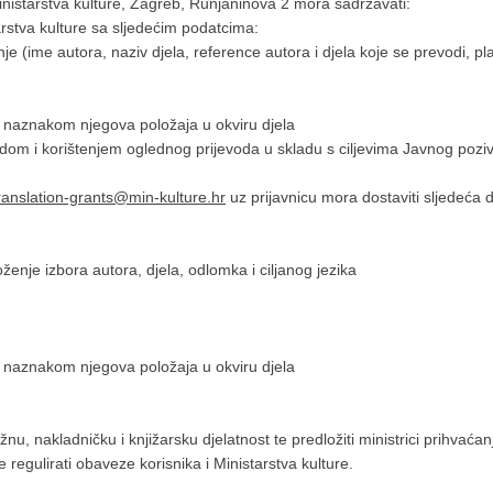
nistarstva kulture, Zagreb, Runjaninova 2 mora sadržavati:
stva kulture sa sljedećim podatcima:
e (ime autora, naziv djela, reference autora i djela koje se prevodi, pl
naznakom njegova položaja u okviru djela
adom i korištenjem oglednog prijevoda u skladu s ciljevima Javnog pozi
ranslation-grants@min-kulture.hr
uz prijavnicu mora dostaviti sljedeća 
enje izbora autora, djela, odlomka i ciljanog jezika
naznakom njegova položaja u okviru djela
nu, nakladničku i knjižarsku djelatnost te predložiti ministrici prihvaćan
regulirati obaveze korisnika i Ministarstva kulture.