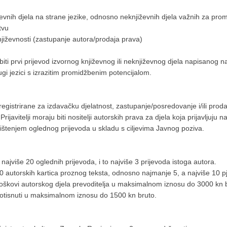
iževnih djela na strane jezike, odnosno neknjiževnih djela važnih za pro
tvu
 književnosti (zastupanje autora/prodaja prava)
 biti prvi prijevod izvornog književnog ili neknjiževnog djela napisanog n
drugi jezici s izrazitim promidžbenim potencijalom.
registrirane za izdavačku djelatnost, zastupanje/posredovanje i/ili proda
javitelji moraju biti nositelji autorskih prava za djela koja prijavljuju 
orištenjem oglednog prijevoda u skladu s ciljevima Javnog poziva.
 najviše 20 oglednih prijevoda, i to najviše 3 prijevoda istoga autora.
30 autorskih kartica proznog teksta, odnosno najmanje 5, a najviše 10 
roškovi autorskog djela prevoditelja u maksimalnom iznosu do 3000 kn br
va otisnuti u maksimalnom iznosu do 1500 kn bruto.