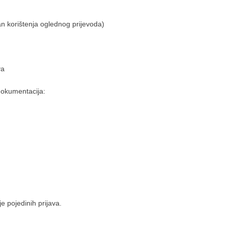
an korištenja oglednog prijevoda)
va
dokumentacija:
je pojedinih prijava.