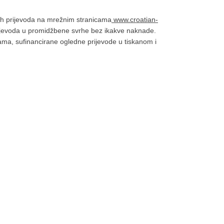
nih prijevoda na mrežnim stranicama
www.croatian-
prijevoda u promidžbene svrhe bez ikakve naknade.
jama, sufinancirane ogledne prijevode u tiskanom i