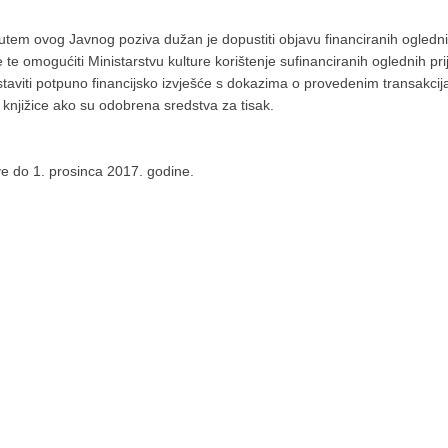
 putem ovog Javnog poziva dužan je dopustiti objavu financiranih ogled
 te omogućiti Ministarstvu kulture korištenje sufinanciranih oglednih 
staviti potpuno financijsko izvješće s dokazima o provedenim transakci
knjižice ako su odobrena sredstva za tisak.
ve do 1. prosinca 2017. godine.