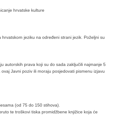
micanje hrvatske kulture
a hrvatskom jeziku na određeni strani jezik. Poželjni su
ju autorskih prava koji su do sada zaključili najmanje 5
na ovaj Javni poziv ili moraju posjedovati pismenu izjavu
pjesama (od 75 do 150 stihova).
uto te troškovi tiska promidžbene knjižice koja će