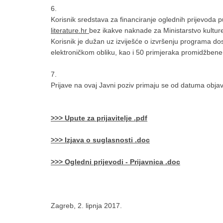
6.
Korisnik sredstava za financiranje oglednih prijevoda
literature.hr
bez ikakve naknade za Ministarstvo kulture
Korisnik je dužan uz izviješće o izvršenju programa do
elektroničkom obliku, kao i 50 primjeraka promidžbene 
7.
Prijave na ovaj Javni poziv primaju se od datuma obja
>>> Upute za prijavitelje .pdf
>>> Izjava o suglasnosti .doc
>>> Ogledni prijevodi - Prijavnica .doc
Zagreb, 2. lipnja 2017.