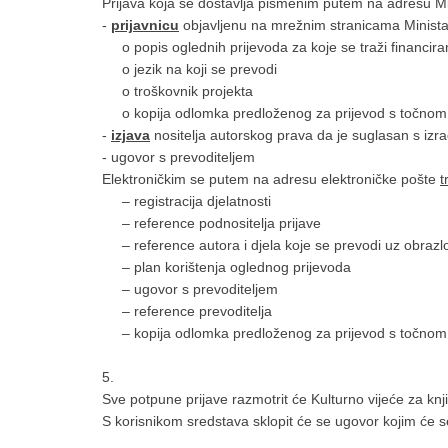
Prijava koja se dostavlja pismenim putem na adresu Mi
-
prijavnicu
objavljenu na mrežnim stranicama Ministar
o popis oglednih prijevoda za koje se traži financiranj
o jezik na koji se prevodi
o troškovnik projekta
o kopija odlomka predloženog za prijevod s točnom 
-
izjava
nositelja autorskog prava da je suglasan s izr
- ugovor s prevoditeljem
Elektroničkim se putem na adresu elektroničke pošte
t
‒ registracija djelatnosti
‒ reference podnositelja prijave
‒ reference autora i djela koje se prevodi uz obrazlož
‒ plan korištenja oglednog prijevoda
‒ ugovor s prevoditeljem
‒ reference prevoditelja
‒ kopija odlomka predloženog za prijevod s točnom 
5.
Sve potpune prijave razmotrit će Kulturno vijeće za knjiž
S korisnikom sredstava sklopit će se ugovor kojim će se 