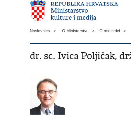
Naslovnica >
O Ministarstvu >
O ministrici >
dr. sc. Ivica Poljičak, d