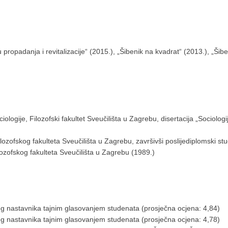
 propadanja i revitalizacije“ (2015.), „Šibenik na kvadrat“ (2013.), „Ši
ogije, Filozofski fakultet Sveučilišta u Zagrebu, disertacija „Sociologij
lozofskog fakulteta Sveučilišta u Zagrebu, završivši poslijediplomski stud
lozofskog fakulteta Sveučilišta u Zagrebu (1989.)
g nastavnika tajnim glasovanjem studenata (prosječna ocjena: 4,84)
g nastavnika tajnim glasovanjem studenata (prosječna ocjena: 4,78)