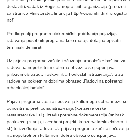
dostaviti izvadak iz Registra neprofitnih organizacija (preuzeti
sa stranice Ministarstva financija
http://www.mfin.hr/hr/registar-
npf
).
Predlagatelji programa elektroničkih publikacija prijavljuju
izdavanje posebnih programa koje moraju detaljno opisati i
terminski definirati.
Uz prijavu programa zaštite i očuvanja arheološke baštine za
radove na nepokretnim dobrima obvezno se popunjava
priloženi obrazac „Troškovnik arheoloških istraživanja“, a za
radove na pokretnim dobrima obrazac „Radovi na pokretnoj
arheološkoj baštini“.
Prijava programa zaštite i očuvanja kulturnoga dobra može se
odnositi na: prethodna istraživanja (konzervatorska,
restauratorska i sl.), izradu potrebne dokumentacije (snimak
postojećeg stanja, izvedbeni projekt, konzervatorski elaborat i
sl.) te izvođenje radova. Uz prijavu programa zaštite i očuvanja
na nepokretnom kulturnom dobru obvezno se ispunjava