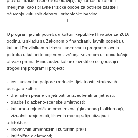
pravne i fizičke osobe koje obavljaju djelatnost u kulturi i
medijima, kao i pravne i fizičke osobe za potrebe zaštite i
očuvanja kulturnih dobara i arheološke baštine.
II.
U program javnih potreba u kulturi Republike Hrvatske za 2016.
godinu, u skladu sa Zakonom o financiranju javnih potreba u
kulturi i Pravilnikom o izboru i utvrđivanju programa javnih
potreba u kulturi te ocjenom izvršenja vezanom uz dosadašnje
obveze prema Ministarstvu kulture, uvrstit će se godišnji i
trogodišnji programi i projekti:
- institucionalne potpore (redovite djelatnosti) strukovnih
udruga u kulturi;
- dramske i plesne umjetnosti te izvedbenih umjetnosti;
- glazbe i glazbeno-scenske umjetnosti;
- kulturno-umjetničkog amaterizma (glazbenog i folklornog);
- vizualnih umjetnosti, likovnih monografija, dizajna i
arhitekture;
- inovativnih umjetničkih i kulturnih praksi;
- knjižnične djelatnosti;