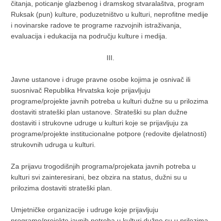
čitanja, poticanje glazbenog i dramskog stvaralaštva, program
Ruksak (pun) kulture, poduzetništvo u kulturi, neprofitne medije
i novinarske radove te programe razvojnih istraživanja,
evaluacija i edukacija na području kulture i medija.
III.
Javne ustanove i druge pravne osobe kojima je osnivač ili
suosnivač Republika Hrvatska koje prijavljuju
programe/projekte javnih potreba u kulturi dužne su u prilozima
dostaviti strateški plan ustanove. Strateški su plan dužne
dostaviti i strukovne udruge u kulturi koje se prijavljuju za
programe/projekte institucionalne potpore (redovite djelatnosti)
strukovnih udruga u kulturi.
Za prijavu trogodišnjih programa/projekata javnih potreba u
kulturi svi zainteresirani, bez obzira na status, dužni su u
prilozima dostaviti strateški plan.
Umjetničke organizacije i udruge koje prijavljuju
programe/projekte javnih potreba u kulturi dužne su u prilozima