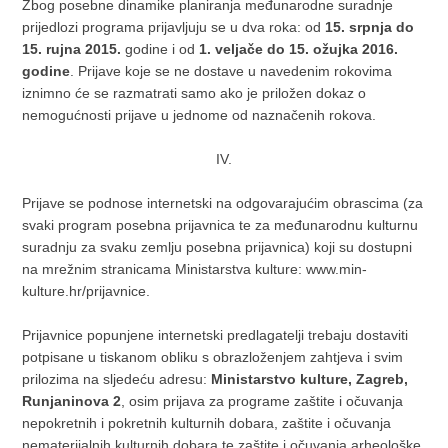
Zbog posebne dinamike planiranja međunarodne suradnje
prijedlozi programa prijavljuju se u dva roka: od
15. srpnja do
15. rujna 2015.
godine i od
1. veljače do 15. ožujka 2016.
godine
. Prijave koje se ne dostave u navedenim rokovima
iznimno će se razmatrati samo ako je priložen dokaz o
nemogućnosti prijave u jednome od naznačenih rokova.
IV.
Prijave se podnose internetski na odgovarajućim obrascima (za
svaki program posebna prijavnica te za međunarodnu kulturnu
suradnju za svaku zemlju posebna prijavnica) koji su dostupni
na mrežnim stranicama Ministarstva kulture: www.min-
kulture.hr/prijavnice.
Prijavnice popunjene internetski predlagatelji trebaju dostaviti
potpisane u tiskanom obliku s obrazloženjem zahtjeva i svim
prilozima na sljedeću adresu:
Ministarstvo kulture, Zagreb,
Runjaninova 2
, osim prijava za programe zaštite i očuvanja
nepokretnih i pokretnih kulturnih dobara, zaštite i očuvanja
nematerijalnih kulturnih dobara te zaštite i očuvanja arheološke