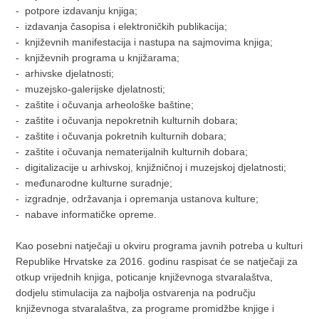
- potpore izdavanju knjiga;
- izdavanja časopisa i elektroničkih publikacija;
- književnih manifestacija i nastupa na sajmovima knjiga;
- književnih programa u knjižarama;
- arhivske djelatnosti;
- muzejsko-galerijske djelatnosti;
- zaštite i očuvanja arheološke baštine;
- zaštite i očuvanja nepokretnih kulturnih dobara;
- zaštite i očuvanja pokretnih kulturnih dobara;
- zaštite i očuvanja nematerijalnih kulturnih dobara;
- digitalizacije u arhivskoj, knjižničnoj i muzejskoj djelatnosti;
- međunarodne kulturne suradnje;
- izgradnje, održavanja i opremanja ustanova kulture;
- nabave informatičke opreme.
Kao posebni natječaji u okviru programa javnih potreba u kulturi
Republike Hrvatske za 2016. godinu raspisat će se natječaji za
otkup vrijednih knjiga, poticanje književnoga stvaralaštva,
dodjelu stimulacija za najbolja ostvarenja na području
književnoga stvaralaštva, za programe promidžbe knjige i