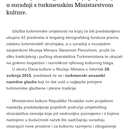
u suradnji s turkmenskim Ministarstvom
kulture.
Izložba turkmenske umjetnosti na kojoj će biti predstavljeno
ukupno 42 predmeta iz bogatog etnografskog fundusa prema
odabiru turkmenskih stručnjaka, a u suradnji s muzejskim
savjetnikom Muzeja Mimara Slavenom Perovićem, pružit će
sliku tradicijskog i pučkog stvaralaštva Turkmenistana te ukazati
na golemo bogatstvo i raznolikost njihovog kulturnog blaga.
U okviru Dana kulture u Muzeju Mimara u četvrtak
28.
svibnja 2015.
predstavit će se i
turkmenski ansambl
narodne glazbe
koji će dat uvid u najljepše primjere
turkmenske glazbene i plesne tradicije.
Ministarstvo kulture Republike Hrvatske ovim projektom
nastavlja predstavljanje pojedinih područja umjetničkog
stvaralaštva zemalja koje još nedovoljno poznajemo i s kojima
nastojimo u budućnosti razviti što sadržajniju suradnju,
otvarajući nove prostore i za kulturnu razmjenu i obogaćenje