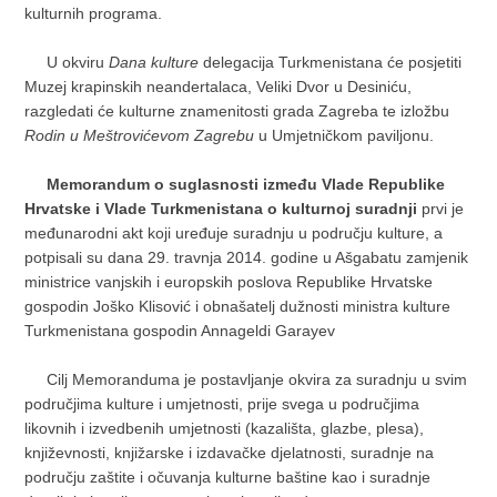
kulturnih programa.
U okviru
Dana kulture
delegacija Turkmenistana će posjetiti
Muzej krapinskih neandertalaca, Veliki Dvor u Desiniću,
razgledati će kulturne znamenitosti grada Zagreba te izložbu
Rodin u Meštrovićevom Zagrebu
u Umjetničkom paviljonu.
Memorandum o suglasnosti između Vlade Republike
Hrvatske i Vlade Turkmenistana o kulturnoj suradnji
prvi je
međunarodni akt koji uređuje suradnju u području kulture, a
potpisali su dana 29. travnja 2014. godine u Ašgabatu zamjenik
ministrice vanjskih i europskih poslova Republike Hrvatske
gospodin Joško Klisović i obnašatelj dužnosti ministra kulture
Turkmenistana gospodin Annageldi Garayev
Cilj Memoranduma je postavljanje okvira za suradnju u svim
područjima kulture i umjetnosti, prije svega u područjima
likovnih i izvedbenih umjetnosti (kazališta, glazbe, plesa),
književnosti, knjižarske i izdavačke djelatnosti, suradnje na
području zaštite i očuvanja kulturne baštine kao i suradnje