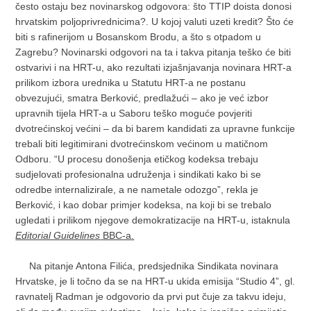
često ostaju bez novinarskog odgovora: što TTIP doista donosi
hrvatskim poljoprivrednicima?. U kojoj valuti uzeti kredit? Što će
biti s rafinerijom u Bosanskom Brodu, a što s otpadom u
Zagrebu? Novinarski odgovori na ta i takva pitanja teško će biti
ostvarivi i na HRT-u, ako rezultati izjašnjavanja novinara HRT-a
prilikom izbora urednika u Statutu HRT-a ne postanu
obvezujući, smatra Berković, predlažući – ako je već izbor
upravnih tijela HRT-a u Saboru teško moguće povjeriti
dvotrećinskoj većini – da bi barem kandidati za upravne funkcije
trebali biti legitimirani dvotrećinskom većinom u matičnom
Odboru. “U procesu donošenja etičkog kodeksa trebaju
sudjelovati profesionalna udruženja i sindikati kako bi se
odredbe internalizirale, a ne nametale odozgo”, rekla je
Berković, i kao dobar primjer kodeksa, na koji bi se trebalo
ugledati i prilikom njegove demokratizacije na HRT-u, istaknula
Editorial Guidelines
BBC-a.
Na pitanje Antona Filića, predsjednika Sindikata novinara
Hrvatske, je li točno da se na HRT-u ukida emisija “Studio 4”, gl.
ravnatelj Radman je odgovorio da prvi put čuje za takvu ideju,