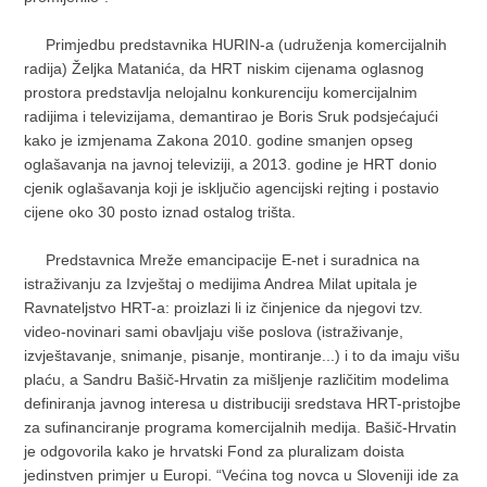
Primjedbu predstavnika HURIN-a (udruženja komercijalnih
radija) Željka Matanića, da HRT niskim cijenama oglasnog
prostora predstavlja nelojalnu konkurenciju komercijalnim
radijima i televizijama, demantirao je Boris Sruk podsjećajući
kako je izmjenama Zakona 2010. godine smanjen opseg
oglašavanja na javnoj televiziji, a 2013. godine je HRT donio
cjenik oglašavanja koji je isključio agencijski rejting i postavio
cijene oko 30 posto iznad ostalog trišta.
Predstavnica Mreže emancipacije E-net i suradnica na
istraživanju za Izvještaj o medijima Andrea Milat upitala je
Ravnateljstvo HRT-a: proizlazi li iz činjenice da njegovi tzv.
video-novinari sami obavljaju više poslova (istraživanje,
izvještavanje, snimanje, pisanje, montiranje...) i to da imaju višu
plaću, a Sandru Bašič-Hrvatin za mišljenje različitim modelima
definiranja javnog interesa u distribuciji sredstava HRT-pristojbe
za sufinanciranje programa komercijalnih medija. Bašič-Hrvatin
je odgovorila kako je hrvatski Fond za pluralizam doista
jedinstven primjer u Europi. “Većina tog novca u Sloveniji ide za