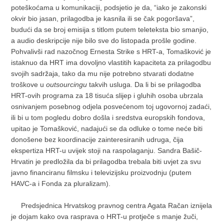
poteškoćama u komunikaciji, podsjetio je da, “iako je zakonski
okvir bio jasan, prilagodba je kasnila ili se čak pogoršava”,
budući da se broj emisija s titlom putem teleteksta bio smanjio,
a audio deskripcije nije bilo sve do listopada prošle godine.
Pohvalivši rad nazočnog Ernesta Strike s HRT-a, Tomašković je
istaknuo da HRT ima dovoljno vlastitih kapaciteta za prilagodbu
svojih sadržaja, tako da mu nije potrebno stvarati dodatne
troškove u
outsourcingu
takvih usluga. Da li bi se prilagodba
HRT-ovih programa za 18 tisuća slijep i gluhih osoba ubrzala
osnivanjem posebnog odjela posvećenom toj ugovornoj zadaći,
ili bi u tom pogledu dobro došla i sredstva europskih fondova,
upitao je Tomašković, nadajući se da odluke o tome neće biti
donošene bez koordinacije zainteresiranih udruga, čija
ekspertiza HRT-u uvijek stoji na raspolaganju. Sandra Bašič-
Hrvatin je predložila da bi prilagodba trebala biti uvjet za svu
javno financiranu filmsku i televizijsku proizvodnju (putem
HAVC-a i Fonda za pluralizam).
Predsjednica Hrvatskog pravnog centra Agata Račan iznijela
je dojam kako ova rasprava o HRT-u protječe s manje žuči,