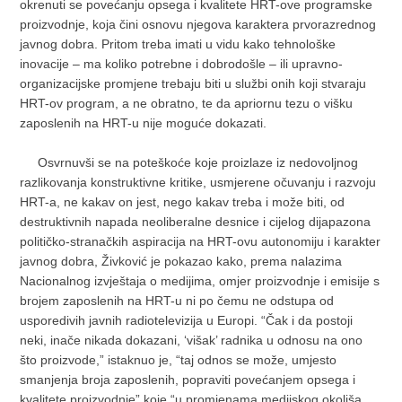
okrenuti se povećanju opsega i kvalitete HRT-ove programske
proizvodnje, koja čini osnovu njegova karaktera prvorazrednog
javnog dobra. Pritom treba imati u vidu kako tehnološke
inovacije – ma koliko potrebne i dobrodošle – ili upravno-
organizacijske promjene trebaju biti u službi onih koji stvaraju
HRT-ov program, a ne obratno, te da apriornu tezu o višku
zaposlenih na HRT-u nije moguće dokazati.
Osvrnuvši se na poteškoće koje proizlaze iz nedovoljnog
razlikovanja konstruktivne kritike, usmjerene očuvanju i razvoju
HRT-a, ne kakav on jest, nego kakav treba i može biti, od
destruktivnih napada neoliberalne desnice i cijelog dijapazona
političko-stranačkih aspiracija na HRT-ovu autonomiju i karakter
javnog dobra, Živković je pokazao kako, prema nalazima
Nacionalnog izvještaja o medijima, omjer proizvodnje i emisije s
brojem zaposlenih na HRT-u ni po čemu ne odstupa od
usporedivih javnih radiotelevizija u Europi. “Čak i da postoji
neki, inače nikada dokazani, ‘višak’ radnika u odnosu na ono
što proizvode,” istaknuo je, “taj odnos se može, umjesto
smanjenja broja zaposlenih, popraviti povećanjem opsega i
kvalitete proizvodnje” koje “u promjenama medijskog okoliša