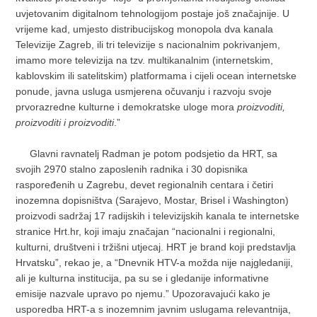
uvjetovanim digitalnom tehnologijom postaje još značajnije. U
vrijeme kad, umjesto distribucijskog monopola dva kanala
Televizije Zagreb, ili tri televizije s nacionalnim pokrivanjem,
imamo more televizija na tzv. multikanalnim (internetskim,
kablovskim ili satelitskim) platformama i cijeli ocean internetske
ponude, javna usluga usmjerena očuvanju i razvoju svoje
prvorazredne kulturne i demokratske uloge mora
proizvoditi,
proizvoditi i proizvoditi
.”
Glavni ravnatelj Radman je potom podsjetio da HRT, sa
svojih 2970 stalno zaposlenih radnika i 30 dopisnika
raspoređenih u Zagrebu, devet regionalnih centara i četiri
inozemna dopisništva (Sarajevo, Mostar, Brisel i Washington)
proizvodi sadržaj 17 radijskih i televizijskih kanala te internetske
stranice Hrt.hr, koji imaju značajan “nacionalni i regionalni,
kulturni, društveni i tržišni utjecaj. HRT je brand koji predstavlja
Hrvatsku”, rekao je, a “Dnevnik HTV-a možda nije najgledaniji,
ali je kulturna institucija, pa su se i gledanije informativne
emisije nazvale upravo po njemu.” Upozoravajući kako je
usporedba HRT-a s inozemnim javnim uslugama relevantnija,