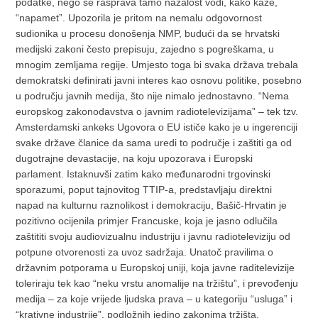
podatke, nego se rasprava tamo nažalost vodi, kako kaže,
“napamet”. Upozorila je pritom na nemalu odgovornost
sudionika u procesu donošenja NMP, budući da se hrvatski
medijski zakoni često prepisuju, zajedno s pogreškama, u
mnogim zemljama regije. Umjesto toga bi svaka država trebala
demokratski definirati javni interes kao osnovu politike, posebno
u području javnih medija, što nije nimalo jednostavno. “Nema
europskog zakonodavstva o javnim radiotelevizijama” – tek tzv.
Amsterdamski ankeks Ugovora o EU ističe kako je u ingerenciji
svake države članice da sama uredi to područje i zaštiti ga od
dugotrajne devastacije, na koju upozorava i Europski
parlament. Istaknuvši zatim kako međunarodni trgovinski
sporazumi, poput tajnovitog TTIP-a, predstavljaju direktni
napad na kulturnu raznolikost i demokraciju, Bašič-Hrvatin je
pozitivno ocijenila primjer Francuske, koja je jasno odlučila
zaštititi svoju audiovizualnu industriju i javnu radioteleviziju od
potpune otvorenosti za uvoz sadržaja. Unatoč pravilima o
državnim potporama u Europskoj uniji, koja javne raditelevizije
toleriraju tek kao “neku vrstu anomalije na tržištu”, i prevođenju
medija – za koje vrijede ljudska prava – u kategoriju “usluga” i
“krativne industrije”, podložnih jedino zakonima tržišta,