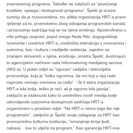
znanstvenog programa. Također se zalažući za “povećanje
kvalitete, opsega i dostupnosti prògrama”, Špelić je izrazio
sumnju da je novouvedena, tzv. plitka organizacija HRT-a pravo
rješenje za to, prvenstveno zbog odvajanja programskih kanala
i proizvodnje sadržaja koji se na njima emitiraju. Apostrofirana u
više priloga raspravi, poput onoga Nede Ritz, dugogodišnje
novinarke i urednice HRT-a, urednička interakcija s novinarima i
autorima, kao i kultura i naslijeđe redakcija, zajedno sa
znanjem skrivenim u njima, erodiraju, smatra Špelić, ilustrirajući
to agencijskim načinom rada Informativnog medijskog servisa
(IMS-a). U jedan odjel su “zgurani” radijska i televizijska
proizvodnja, koja je “toliko ogromna, da oni koji u njoj rade
naprosto nemaju vremena za radio”. “Je li stara organizacija
HRT-a bila bolja, teško je reći, ali je sigurno bila jasnija”,
zaključio je istaknuvši kako bi uredništvo novih medija bolje
udovoljavalo izazovima dostupnosti sadržaja HRT-a
organizirano u poseban odjel. “Na HRT-u nema toga što nije
programsko”, zaključio je Špelić svoje zalaganje za HRT kao
prvorazrednu kulturnu instituciju, “smanjenje broja ljudi,
nabava... sve to utječe na program.” Kao garancija HRT-ove