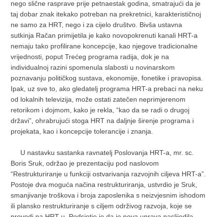
nego slične rasprave prije petnaestak godina, smatrajući da je
taj dobar znak itekako potreban na prekretnici, karakterističnoj
ne samo za HRT, nego i za cijelo društvo. Bivša ustavna
sutkinja Račan primijetila je kako novopokrenuti kanali HRT-a
nemaju tako profilirane koncepcije, kao njegove tradicionalne
vrijednosti, poput Trećeg programa radija, dok je na
individualnoj razini spomenula slabosti u novinarskom
poznavanju političkog sustava, ekonomije, fonetike i pravopisa.
Ipak, uz sve to, ako gledatelj programa HRT-a prebaci na neku
od lokalnih televizija, može ostati zatečen neprimjerenom
retorikom i dojmom, kako je rekla, “kao da se radi o drugoj
državi”, ohrabrujući stoga HRT na daljnje širenje programa i
projekata, kao i koncepcije tolerancije i znanja.
U nastavku sastanka ravnatelj Poslovanja HRT-a, mr. sc.
Boris Sruk, održao je prezentaciju pod naslovom
“Restrukturiranje u funkciji ostvarivanja razvojnih ciljeva HRT-a”.
Postoje dva moguća načina restrukturiranja, ustvrdio je Sruk,
smanjivanje troškova i broja zaposlenika s neizvjesnim ishodom
ili plansko restrukturiranje s ciljem održivog razvoja, koje se
provodi na HRT-u. Podsjetio je da je nova uprava naslijedila