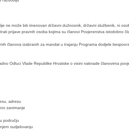
u razdoblju
je ne može biti imenovan državni dužnosnik, državni službenik, ni osob
ati prijave pravnih osoba kojima su članovi Povjerenstva istodobno član
vnih članova izabranih za mandat u trajanju Programa dodjele bespovra
.
dno Odluci Vlade Republike Hrvatske o visini naknade članovima povjer
esu, adresu
tno zanimanje
 u području
njem sudjelovanju