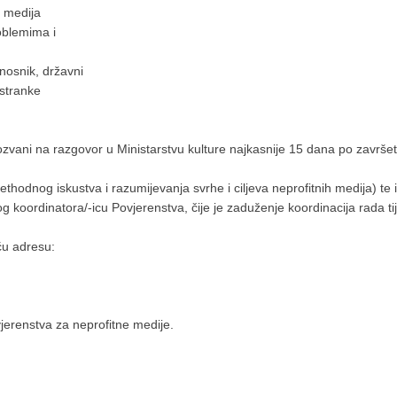
 medija
roblemima i
nosnik, državni
 stranke
 pozvani na razgovor u Ministarstvu kulture najkasnije 15 dana po završ
ethodnog iskustva i razumijevanja svrhe i ciljeva neprofitnih medija) te
koordinatora/-icu Povjerenstva, čije je zaduženje koordinacija rada tij
ću adresu:
jerenstva za neprofitne medije.