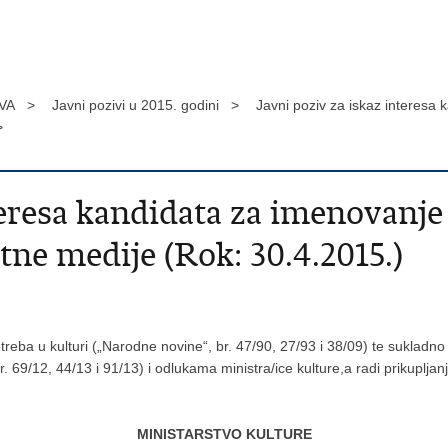
VA >
Javni pozivi u 2015. godini >
Javni poziv za iskaz interesa
>
nteresa kandidata za imenovanj
tne medije (Rok: 30.4.2015.)
reba u kulturi („Narodne novine“, br. 47/90, 27/93 i 38/09) te sukladno č
. 69/12, 44/13 i 91/13) i odlukama ministra/ice kulture,a radi prikupljan
MINISTARSTVO KULTURE