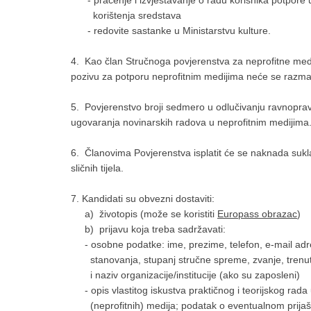
- praćenje i izvještavanje o radu korisnika potpore 
korištenja sredstava
- redovite sastanke u Ministarstvu kulture.
4. Kao član Stručnoga povjerenstva za neprofitne medi
pozivu za potporu neprofitnim medijima neće se razmatr
5. Povjerenstvo broji sedmero u odlučivanju ravnopra
ugovaranja novinarskih radova u neprofitnim medijima
6. Članovima Povjerenstva isplatit će se naknada sukla
sličnih tijela.
7. Kandidati su obvezni dostaviti:
a) životopis (može se koristiti
Europass obrazac
)
b) prijavu koja treba sadržavati:
- osobne podatke: ime, prezime, telefon, e-mail adr
stanovanja, stupanj stručne spreme, zvanje, trenu
i naziv organizacije/institucije (ako su zaposleni)
- opis vlastitog iskustva praktičnog i teorijskog rada
(neprofitnih) medija; podatak o eventualnom prijaš