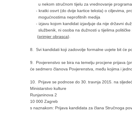
u nekom stručnom tijelu za vrednovanje programa
- kratki osvrt (do dvije kartice teksta) o ciljevima, p
mogućnostima neprofitnih medija
- izjavu kojom kandidat izjavljuje da nije državni duž
službenik, ni osoba na dužnosti u tijelima političke
(
primjer obrasca
).
8. Svi kandidati koji zadovolje formalne uvjete bit će
9. Povjerenstvo se bira na temelju procjene prijava (pr
će sedmero članova Povjerenstva, među kojima i jednog 
10. Prijave se podnose do 30. travnja 2015. na sljede
Ministarstvo kulture
Runjaninova 2
10 000 Zagreb
s naznakom: Prijava kandidata za člana Stručnoga pov