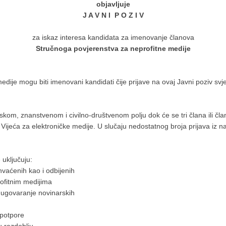
objavljuje
J A V N I P O Z I V
za iskaz interesa kandidata za imenovanje članova
Stručnoga povjerenstva za neprofitne medije
ije mogu biti imenovani kandidati čije prijave na ovaj Javni poziv svje
skom, znanstvenom i civilno-društvenom polju dok će se tri člana ili č
i Vijeća za elektroničke medije. U slučaju nedostatnog broja prijava iz n
uključuju:
vaćenih kao i odbijenih
ofitnim medijima
 ugovaranje novinarskih
 potpore