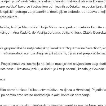
djetinjstva" nudi četiri paralelne povijesti hrvatske ilustracije kojima ć
pno paluba" bave se ilustracijom od njezinih početaka i uspostavljanja 
 distopijskih potraga za prostorima ideologijske slobode, do radova u koj
m predloškom.
ića, Andrije Maurovića i Julija Meisznera, preko umjetnika kao što su Pe
inger i Ana Kadoić, do Vasilija Jordana, Julija Knifera, Zlatka Bourek
tska grupna izložba natjecateljskog karaktera "Aquamarine Selection", k
a međunarodnoj sceni, a drugi su još studenti, čiji su rad preporučile raz
bnog Povjerenstva za ilustraciju na čelu s muzejskom savjetnicom zagr
mentalnost u likovnom jeziku, a dodiruje i strip scenu", kazala je Govedić.
ciji
ičke obrade teksta i slike u stvaralaštvu za djecu u Hrvatskoj. Pojedini 
 pa samim time stalno nadrastaju lokalni kontekst obraćanja.
im nego i u europskim kontekstima smatraju mentorskim osobnostima, jer