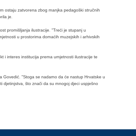
 im ostaju zatvorena zbog manjka pedagoški stručnih
ila je.
st promišljanja ilustracije. "Treći je stupanj u
umjetnosti u prostorima domaćih muzejskih i arhivskih
 i interes institucija prema umjetnosti ilustracije te
matra Govedić. "Stoga se nadamo da će nastup Hrvatske u
isti djetinjstva, što znači da su mnogoj djeci uspješno