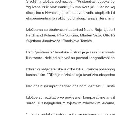
Središnja izložba pod nazivom "Pristaništa i duboke vode 
žig Ivane Brlić Mažuranić", "Šuma Koralja" i "Jedino ko
discipline u Hrvatskoj, preko subverzivnih, utopijskih i
eksperimentiranja i aktivnog dijalogiziranja s literarni
Izložbama su obuhvaćeni autori od Naste Rojc, Ljube Bab
Ferdinand Kulmer, Pika Vončina, Mladen Veža, Otto Reis
Svjetlana Junakovića i Tomislava Tomića.
Peto "pristanište" hrvatske ilustracije je zasebna hrva
ilustratora. Neki od njih već su poznati i nagrađivani n
Izbornici natjecateljske izložbe bili su članovi pose
kustoski tim. "Riječ je o izložbi koja favorizira eksperi
Nacionalni nasuprot nadnacionalnom identitetu u ilustra
Izložbe su rezultat prve povijesne i komparativne analit
surađuju s najuglednijim svjetskim izdavačkim kućama,
"Imamo, nadalje, ilustratore koji se ne samo u hrvatsk