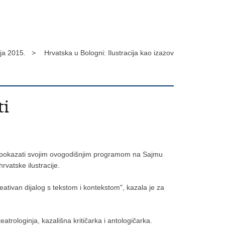
ija 2015. >
Hrvatska u Bologni: Ilustracija kao izazov
ti
 i pokazati svojim ovogodišnjim programom na Sajmu
rvatske ilustracije.
ativan dijalog s tekstom i kontekstom", kazala je za
eatrologinja, kazališna kritičarka i antologičarka.