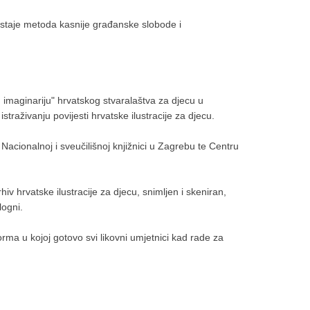
 postaje metoda kasnije građanske slobode i
imaginariju" hrvatskog stvaralaštva za djecu u
straživanju povijesti hrvatske ilustracije za djecu.
acionalnoj i sveučilišnoj knjižnici u Zagrebu te Centru
hiv hrvatske ilustracije za djecu, snimljen i skeniran,
logni.
orma u kojoj gotovo svi likovni umjetnici kad rade za