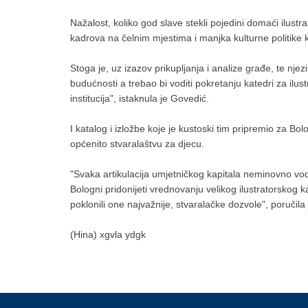
Nažalost, koliko god slave stekli pojedini domaći ilu
kadrova na čelnim mjestima i manjka kulturne politike 
Stoga je, uz izazov prikupljanja i analize građe, te njez
budućnosti a trebao bi voditi pokretanju katedri za ilu
institucija", istaknula je Govedić.
I katalog i izložbe koje je kustoski tim pripremio za Bol
općenito stvaralaštvu za djecu.
"Svaka artikulacija umjetničkog kapitala neminovno vod
Bologni pridonijeti vrednovanju velikog ilustratorskog ka
poklonili one najvažnije, stvaralačke dozvole", poručila 
(Hina) xgvla ydgk