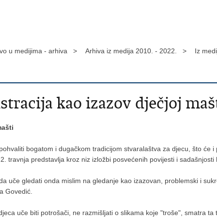
tvo u medijima - arhiva >
Arhiva iz medija 2010. - 2022. >
Iz med
stracija kao izazov dječjoj maš
mašti
ohvaliti bogatom i dugačkom tradicijom stvaralaštva za djecu, što će
 travnja predstavlja kroz niz izložbi posvećenih povijesti i sadašnjosti h
da uče gledati onda mislim na gledanje kao izazovan, problemski i sukre
ša Govedić.
eca uče biti potrošači, ne razmišljati o slikama koje "troše", smatra ta t