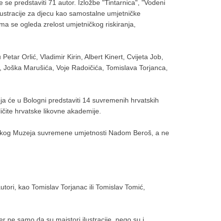
e se predstaviti 71 autor. Izložbe "Tintarnica", "Vodeni
ilustracije za djecu kao samostalne umjetničke
ima se ogleda zrelost umjetničkog riskiranja,
tar Orlić, Vladimir Kirin, Albert Kinert, Cvijeta Job,
a, Joška Marušića, Voje Radoičića, Tomislava Torjanca,
oja će u Bologni predstaviti 14 suvremenih hrvatskih
ličite hrvatske likovne akademije.
ebačkog Muzeja suvremene umjetnosti Nadom Beroš, a ne
autori, kao Tomislav Torjanac ili Tomislav Tomić,
 ne samo da su majstori ilustracije, nego su i