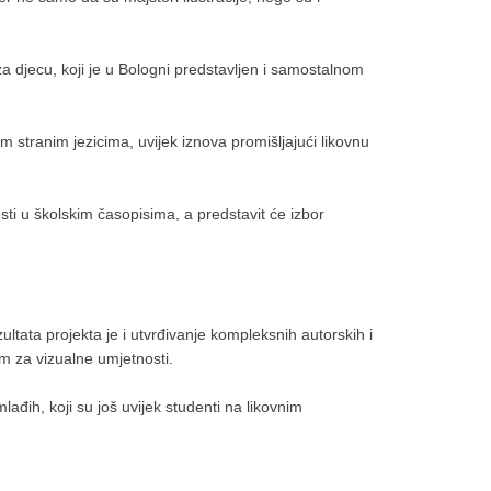
za djecu, koji je u Bologni predstavljen i samostalnom
im stranim jezicima, uvijek iznova promišljajući likovnu
sti u školskim časopisima, a predstavit će izbor
tata projekta je i utvrđivanje kompleksnih autorskih i
om za vizualne umjetnosti.
lađih, koji su još uvijek studenti na likovnim