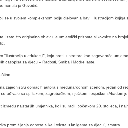
pomenula je Govedić.
koji se u svojem kompleksnom polju djelovanja bavi i ilustracijom knjiga 
a i zato što originalno objavljuje umjetnički priznate slikovnice na brojn
ić.
"Ilustracija u edukaciji", koja prati ilustratore kao zagovarače umjetno
atskih časopisa za djecu – Radosti, Smiba i Modre laste.
aštine
ra na zajedništvu domaćih autora s međunarodnom scenom, jedan od rezul
u se surađivalo sa splitskom, zagrebačkom, riječkom i osječkom Akademij
zmeđu najstarijih umjetnika, koji su radili početkom 20. stoljeća, i najm
zika promišljanja odnosa slike i teksta u knjigama za djecu", smatra.