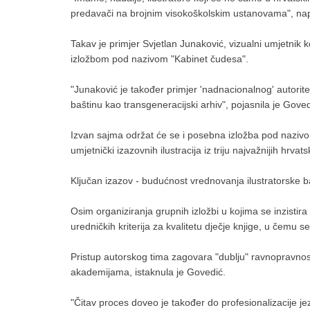
predavači na brojnim visokoškolskim ustanovama", na
Takav je primjer Svjetlan Junaković, vizualni umjetnik 
izložbom pod nazivom "Kabinet čudesa".
"Junaković je također primjer 'nadnacionalnog' autoritet
baštinu kao transgeneracijski arhiv", pojasnila je Goved
Izvan sajma održat će se i posebna izložba pod nazivom 
umjetnički izazovnih ilustracija iz triju najvažnijih hrv
Ključan izazov - budućnost vrednovanja ilustratorske b
Osim organiziranja grupnih izložbi u kojima se inzisti
uredničkih kriterija za kvalitetu dječje knjige, u čem
Pristup autorskog tima zagovara "dublju" ravnopravnost i
akademijama, istaknula je Govedić.
"Čitav proces doveo je također do profesionalizacije je