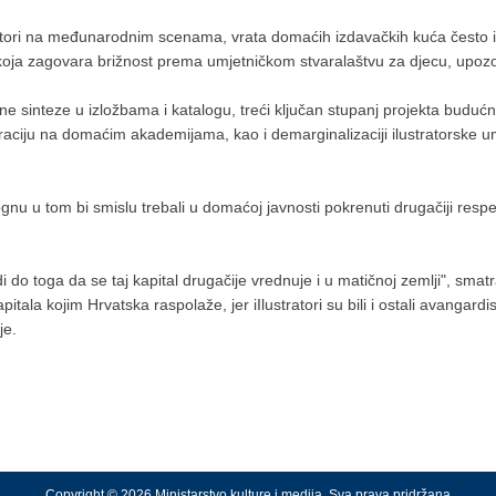
stratori na međunarodnim scenama, vrata domaćih izdavačkih kuća često
koja zagovara brižnost prema umjetničkom stvaralaštvu za djecu, upozor
ine sinteze u izložbama i katalogu, treći ključan stupanj projekta budućno
straciju na domaćim akademijama, kao i demarginalizaciji ilustratorske 
ognu u tom bi smislu trebali u domaćoj javnosti pokrenuti drugačiji respekt
i do toga da se taj kapital drugačije vrednuje i u matičnoj zemlji", s
pitala kojim Hrvatska raspolaže, jer iIlustratori su bili i ostali avangard
je.
Copyright © 2026 Ministarstvo kulture i medija. Sva prava pridržana