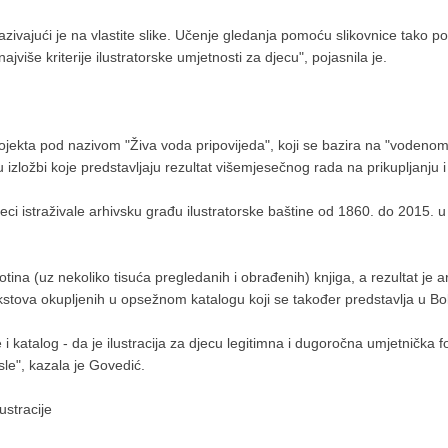
, izazivajući je na vlastite slike. Učenje gledanja pomoću slikovnice tako
najviše kriterije ilustratorske umjetnosti za djecu", pojasnila je.
jekta pod nazivom "Živa voda pripovijeda", koji se bazira na "vodenom 
zložbi koje predstavljaju rezultat višemjesečnog rada na prikupljanju i i
i istraživale arhivsku građu ilustratorske baštine od 1860. do 2015. u N
tina (uz nekoliko tisuća pregledanih i obrađenih) knjiga, a rezultat je ar
ekstova okupljenih u opsežnom katalogu koji se također predstavlja u Bo
 katalog - da je ilustracija za djecu legitimna i dugoročna umjetnička f
sle", kazala je Govedić.
ustracije