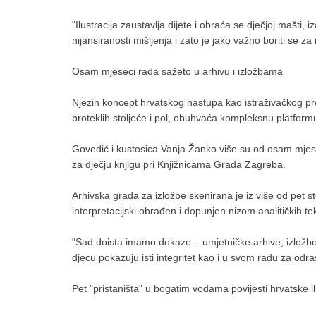
"Ilustracija zaustavlja dijete i obraća se dječjoj mašti
nijansiranosti mišljenja i zato je jako važno boriti se za 
Osam mjeseci rada sažeto u arhivu i izložbama
Njezin koncept hrvatskog nastupa kao istraživačkog pro
proteklih stoljeće i pol, obuhvaća kompleksnu platformu i
Govedić i kustosica Vanja Žanko više su od osam mjesec
za dječju knjigu pri Knjižnicama Grada Zagreba.
Arhivska građa za izložbe skenirana je iz više od pet sto
interpretacijski obrađen i dopunjen nizom analitičkih t
"Sad doista imamo dokaze – umjetničke arhive, izložbe i
djecu pokazuju isti integritet kao i u svom radu za odra
Pet "pristaništa" u bogatim vodama povijesti hrvatske il