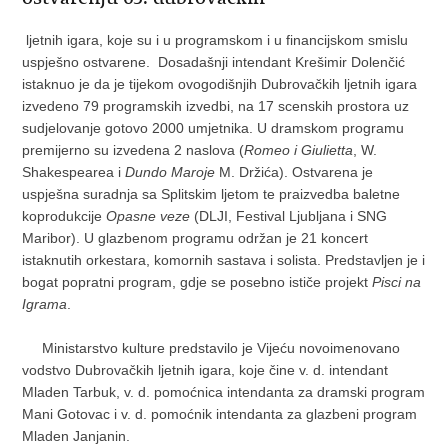
ljetnih igara, koje su i u programskom i u financijskom smislu
uspješno ostvarene. Dosadašnji intendant Krešimir Dolenčić
istaknuo je da je tijekom ovogodišnjih Dubrovačkih ljetnih igara
izvedeno 79 programskih izvedbi, na 17 scenskih prostora uz
sudjelovanje gotovo 2000 umjetnika. U dramskom programu
premijerno su izvedena 2 naslova (
Romeo i Giulietta
, W.
Shakespearea i
Dundo Maroje
M. Držića). Ostvarena je
uspješna suradnja sa Splitskim ljetom te praizvedba baletne
koprodukcije
Opasne veze
(DLJI, Festival Ljubljana i SNG
Maribor). U glazbenom programu održan je 21 koncert
istaknutih orkestara, komornih sastava i solista. Predstavljen je i
bogat popratni program, gdje se posebno ističe projekt
Pisci na
Igrama
.
Ministarstvo kulture predstavilo je Vijeću novoimenovano
vodstvo Dubrovačkih ljetnih igara, koje čine v. d. intendant
Mladen Tarbuk, v. d. pomoćnica intendanta za dramski program
Mani Gotovac i v. d. pomoćnik intendanta za glazbeni program
Mladen Janjanin.