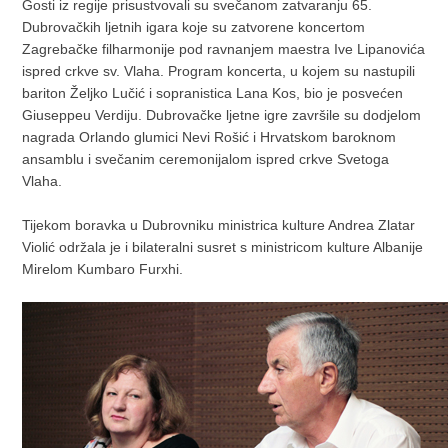
Gosti iz regije prisustvovali su svečanom zatvaranju 65.
Dubrovačkih ljetnih igara koje su zatvorene koncertom
Zagrebačke filharmonije pod ravnanjem maestra Ive Lipanovića
ispred crkve sv. Vlaha. Program koncerta, u kojem su nastupili
bariton Željko Lučić i sopranistica Lana Kos, bio je posvećen
Giuseppeu Verdiju. Dubrovačke ljetne igre završile su dodjelom
nagrada Orlando glumici Nevi Rošić i Hrvatskom baroknom
ansamblu i svečanim ceremonijalom ispred crkve Svetoga
Vlaha.
Tijekom boravka u Dubrovniku ministrica kulture Andrea Zlatar
Violić održala je i bilateralni susret s ministricom kulture Albanije
Mirelom Kumbaro Furxhi.