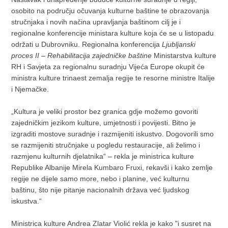
osobito na području očuvanja kulturne baštine te obrazovanja
stručnjaka i novih načina upravljanja baštinom cilj je i
regionalne konferencije ministara kulture koja će se u listopadu
održati u Dubrovniku. Regionalna konferencija
Ljubljanski
proces II – Rehabilitacija zajedničke baštine
Ministarstva kulture
RH i Savjeta za regionalnu suradnju Vijeća Europe okupit će
ministra kulture trinaest zemalja regije te resorne ministre Italije
i Njemačke.
„Kultura je veliki prostor bez granica gdje možemo govoriti
zajedničkim jezikom kulture, umjetnosti i povijesti. Bitno je
izgraditi mostove suradnje i razmijeniti iskustvo. Dogovorili smo
se razmijeniti stručnjake u pogledu restauracije, ali želimo i
razmjenu kulturnih djelatnika“ – rekla je ministrica kulture
Republike Albanije Mirela Kumbaro Fruxi, rekavši i kako zemlje
regije ne dijele samo more, nebo i planine, već kulturnu
baštinu, što nije pitanje nacionalnih država već ljudskog
iskustva.“
Ministrica kulture Andrea Zlatar Violić rekla je kako "i susret na