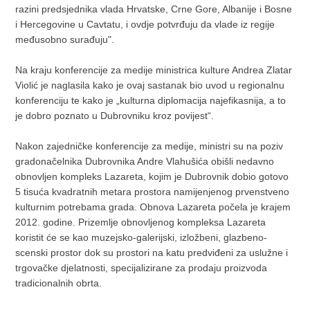
razini predsjednika vlada Hrvatske, Crne Gore, Albanije i Bosne
i Hercegovine u Cavtatu, i ovdje potvrđuju da vlade iz regije
međusobno surađuju".
Na kraju konferencije za medije ministrica kulture Andrea Zlatar
Violić je naglasila kako je ovaj sastanak bio uvod u regionalnu
konferenciju te kako je „kulturna diplomacija najefikasnija, a to
je dobro poznato u Dubrovniku kroz povijest“.
Nakon zajedničke konferencije za medije, ministri su na poziv
gradonačelnika Dubrovnika Andre Vlahušića obišli nedavno
obnovljen kompleks Lazareta, kojim je Dubrovnik dobio gotovo
5 tisuća kvadratnih metara prostora namijenjenog prvenstveno
kulturnim potrebama grada. Obnova Lazareta počela je krajem
2012. godine. Prizemlje obnovljenog kompleksa Lazareta
koristit će se kao muzejsko-galerijski, izložbeni, glazbeno-
scenski prostor dok su prostori na katu predviđeni za uslužne i
trgovačke djelatnosti, specijalizirane za prodaju proizvoda
tradicionalnih obrta.