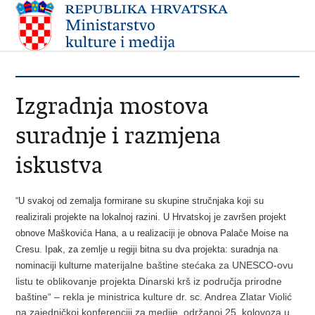
Izgradnja mostova
suradnje i razmjena
iskustva
“U svakoj od zemalja formirane su skupine stručnjaka koji su
realizirali projekte na lokalnoj razini. U Hrvatskoj je završen projekt
obnove Maškovića Hana, a u realizaciji je obnova Palače Moise na
Cresu. Ipak, za zemlje u regiji bitna su dva projekta: suradnja na
materijalne baštine stećaka za UNESCO-ovu
nominaciji kulturne
listu te oblikovanje projekta Dinarski krš iz područja prirodne
baštine“ – rekla je ministrica kulture dr. sc. Andrea Zlatar Violić
na zajedničkoj konferenciji za medije, održanoj 25. kolovoza u