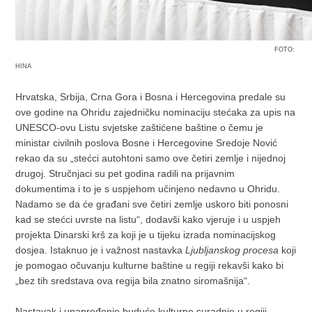
FOTO:
HINA
Hrvatska, Srbija, Crna Gora i Bosna i Hercegovina predale su
ove godine na Ohridu zajedničku nominaciju stećaka za upis na
UNESCO-ovu Listu svjetske zaštićene baštine o čemu je
ministar civilnih poslova Bosne i Hercegovine Sredoje Nović
rekao da su „stećci autohtoni samo ove četiri zemlje i nijednoj
drugoj. Stručnjaci su pet godina radili na prijavnim
dokumentima i to je s uspjehom učinjeno nedavno u Ohridu.
Nadamo se da će građani sve četiri zemlje uskoro biti ponosni
kad se stećci uvrste na listu“, dodavši kako vjeruje i u uspjeh
projekta Dinarski krš za koji je u tijeku izrada nominacijskog
dosjea. Istaknuo je i važnost nastavka
Ljubljanskog procesa
koji
je pomogao očuvanju kulturne baštine u regiji rekavši kako bi
„bez tih sredstava ova regija bila znatno siromašnija“.
Nastavak i unapređenje buduće kulturne suradnje u regiji,