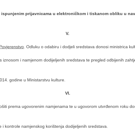
na ispunjenim prijavnicama u elektroničkom i tiskanom obliku u na
V.
Povjerenstvo
. Odluku o odabiru i dodjeli sredstava donosi ministrica ku
 s iznosom i namjenom dodijeljenih sredstava te pregled odbijenih zaht
014. godine u Ministarstvu kulture.
VI.
rošiti prema ugovorenim namjenama te u ugovorom utvrđenom roku dostavi
e i kontrole namjenskog korištenja dodijeljenih sredstava.