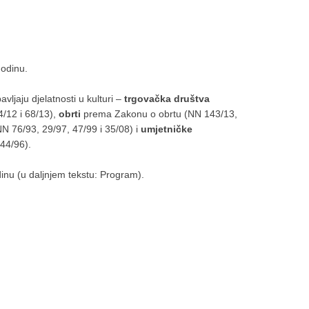
godinu.
ljaju djelatnosti u kulturi –
trgovačka društva
/12 i 68/13),
obrti
prema Zakonu o obrtu (NN 143/13,
 76/93, 29/97, 47/99 i 35/08) i
umjetničke
44/96).
dinu (u daljnjem tekstu: Program).