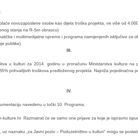
:
plaće novozaposlene osobe kao dijela troška projekta, ne više od 4.000
ljenog stanja na R-Sm obrascu)
rmatičke i multimedijalne opreme i programa namijenjenih isključivo za o
je publike).
III.
a u kulturi za 2014. godinu u proračunu Ministarstva kulture na 
85% prihvatljivih troškova predloženog projekta. Najniža pojedinačna p
IV.
dokumentaciju navedenu u točki 10. Programa.
-kulture.hr. Razmatrat će se samo one prijave za koje je ispravno ispun
uz naznaku „za Javni poziv – Poduzetništvo u kulturi“ mogu se poslati 