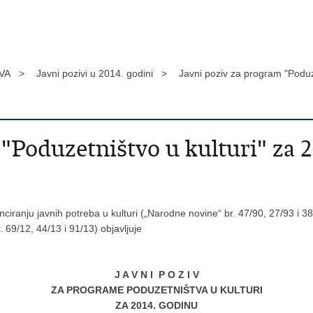
VA >
Javni pozivi u 2014. godini >
Javni poziv za program "Poduze
"Poduzetništvo u kulturi" za 2
ciranju javnih potreba u kulturi („Narodne novine“ br. 47/90, 27/93 i 38/0
 69/12, 44/13 i 91/13) objavljuje
J A V N I P O Z I V
ZA PROGRAME PODUZETNIŠTVA U KULTURI
ZA 2014. GODINU