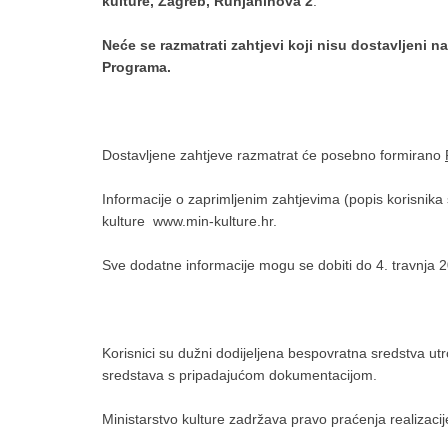
kulture, Zagreb, Runjaninova 2
.
Neće se razmatrati zahtjevi koji nisu dostavljeni 
Programa.
Dostavljene zahtjeve razmatrat će posebno formirano
Informacije o zaprimljenim zahtjevima (popis korisnika
kulture www.min-kulture.hr.
Sve dodatne informacije mogu se dobiti do 4. travnja 2
Korisnici su dužni dodijeljena bespovratna sredstva ut
sredstava s pripadajućom dokumentacijom.
Ministarstvo kulture zadržava pravo praćenja realizacij