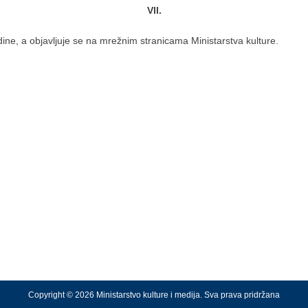
VII.
dine, a objavljuje se na mrežnim stranicama Ministarstva kulture.
Copyright © 2026 Ministarstvo kulture i medija. Sva prava pridržana