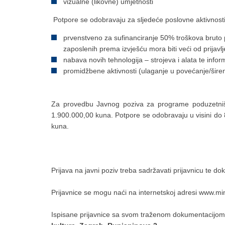
vizualne (likovne) umjetnosti
Potpore se odobravaju za sljedeće poslovne aktivnosti
prvenstveno za sufinanciranje 50% troškova bruto 
zaposlenih prema izvješću mora biti veći od prijav
nabava novih tehnologija – strojeva i alata te info
promidžbene aktivnosti (ulaganje u povećanje/širen
Za provedbu Javnog poziva za programe poduzetništv
1.900.000,00 kuna. Potpore se odobravaju u visini do 
kuna.
Prijava na javni poziv treba sadržavati prijavnicu te 
Prijavnice se mogu naći na internetskoj adresi www.min
Ispisane prijavnice sa svom traženom dokumentacijom, 