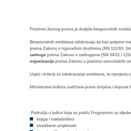
Predmet Javnog poziva je dodjela bespovratnih sredsta
Bespovratnih sredstava odobravaju se kao potpore male v
prema Zakonu o trgovačkim društvima (NN 111/93, 34/9
zadruge
prema Zakonu o zadrugama (NN 34/11 i 125
organizacije
prema Zakonu o pravima samostalnih umjet
Uvjeti i kriteriji za odobravanje sredstava, te namjena
Ministarstvo kulture zadržava pravo izmjena i dopuna
Područja u kulturi koja se potiču Programom su sljede
knjiga i nakladništvo
izvedbene umjetnosti