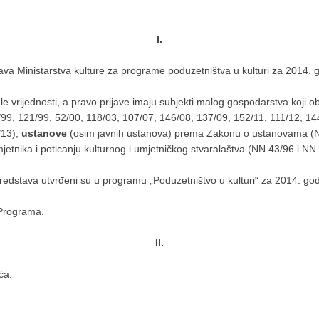
I.
va Ministarstva kulture za programe poduzetništva u kulturi za 2014. 
rijednosti, a pravo prijave imaju subjekti malog gospodarstva koji obav
9, 121/99, 52/00, 118/03, 107/07, 146/08, 137/09, 152/11, 111/12, 144
/13),
ustanove
(osim javnih ustanova) prema Zakonu o ustanovama (NN
nika i poticanju kulturnog i umjetničkog stvaralaštva (NN 43/96 i NN 
 sredstava utvrđeni su u programu „Poduzetništvo u kulturi“ za 2014. go
 Programa.
II.
ća: