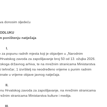
iva donosim sljedeću
ODLUKU
m poništenju natječaja
I.
e za popunu radnih mjesta koji je objavljen u „Narodnim
 Hrvatskog zavoda za zapošljavanje broj 50 od 13. ožujka 2026.
atskoga državnog arhiva, te na mrežnim stranicama Ministarstva
i tehničar
, 1 izvršitelj na neodređeno vrijeme s punim radnim
oznate u vrijeme objave javnog natječaja.
II.
tenu Hrvatskog zavoda za zapošljavanje, na mrežnim stranicama
režnim stranicama Ministarstva kulture i medija.
III.