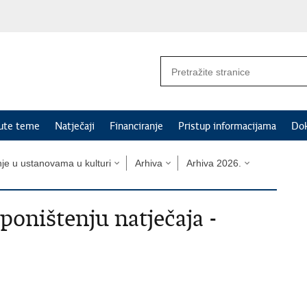
nute teme
Natječaji
Financiranje
Pristup informacijama
Do
nje u ustanovama u kulturi
Arhiva
Arhiva 2026.
oništenju natječaja -