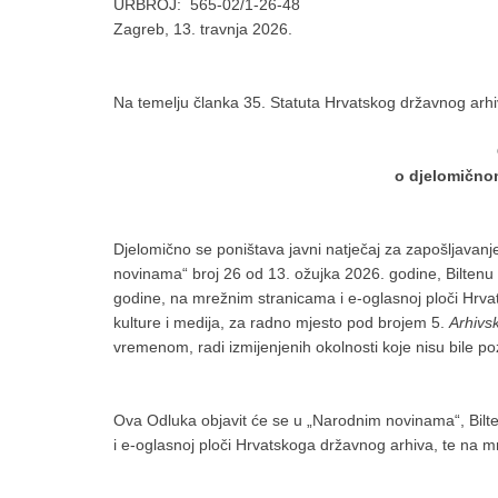
URBROJ: 565-02/1-26-48
Zagreb, 13. travnja 2026.
Na temelju članka 35. Statuta Hrvatskog državnog arh
o djelomično
Djelomično se poništava javni natječaj za zapošljavanj
novinama“ broj 26 od 13. ožujka 2026. godine, Biltenu
godine, na mrežnim stranicama i e-oglasnoj ploči Hrv
kulture i medija, za radno mjesto pod brojem 5.
Arhivsk
vremenom, radi izmijenjenih okolnosti koje nisu bile p
Ova Odluka objavit će se u „Narodnim novinama“, Bil
i e-oglasnoj ploči Hrvatskoga državnog arhiva, te na m