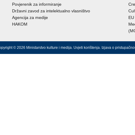
Povjerenik za informiranje
Cre
Državni zavod za intelektualno vlasništvo
Cul
Agencija za medije
EU 
HAKOM
Međ
(M
pyright © 2026 Ministarstvo kulture i medija.
Uvjeti korištenja
.
Izjava o pristupačnos