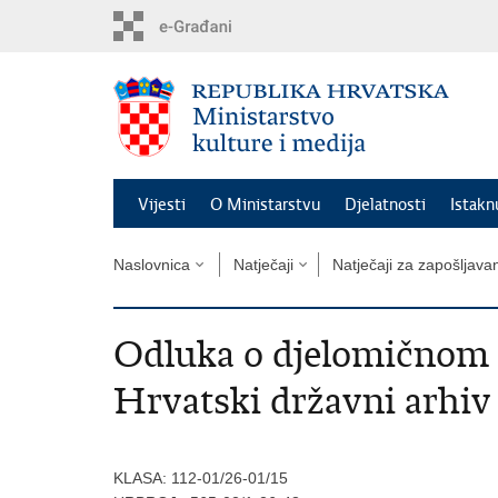
Preskoči
na
glavni
sadržaj
Vijesti
O Ministarstvu
Djelatnosti
Istak
Naslovnica
Natječaji
Natječaji za zapošljava
Odluka o djelomičnom p
Hrvatski državni arhiv
KLASA: 112-01/26-01/15