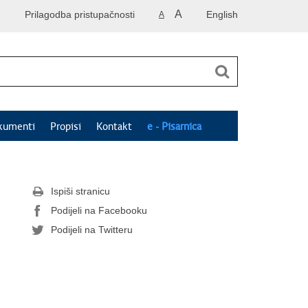
A
Prilagodba pristupačnosti
English
A
kumenti
Propisi
Kontakt
e - Pisarnica
Ispiši stranicu
Podijeli na Facebooku
Podijeli na Twitteru