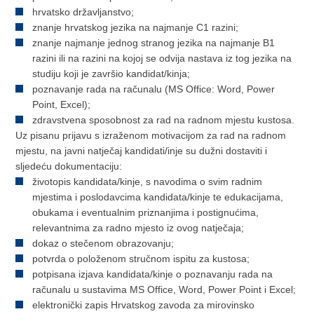
hrvatsko državljanstvo;
znanje hrvatskog jezika na najmanje C1 razini;
znanje najmanje jednog stranog jezika na najmanje B1
razini ili na razini na kojoj se odvija nastava iz tog jezika na
studiju koji je završio kandidat/kinja;
poznavanje rada na računalu (MS Office: Word, Power
Point, Excel);
zdravstvena sposobnost za rad na radnom mjestu kustosa.
Uz pisanu prijavu s izraženom motivacijom za rad na radnom
mjestu, na javni natječaj kandidati/inje su dužni dostaviti i
sljedeću dokumentaciju:
životopis kandidata/kinje, s navodima o svim radnim
mjestima i poslodavcima kandidata/kinje te edukacijama,
obukama i eventualnim priznanjima i postignućima,
relevantnima za radno mjesto iz ovog natječaja;
dokaz o stečenom obrazovanju;
potvrda o položenom stručnom ispitu za kustosa;
potpisana izjava kandidata/kinje o poznavanju rada na
računalu u sustavima MS Office, Word, Power Point i Excel;
elektronički zapis Hrvatskog zavoda za mirovinsko