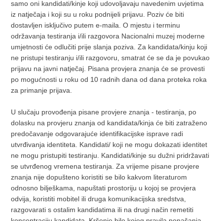
samo oni kandidati/kinje koji udovoljavaju navedenim uvjetima
iz natječaja i koji su u roku podnijeli prijavu. Poziv će biti
dostavljen isključivo putem e-maila. O mjestu i terminu
održavanja testiranja i/ili razgovora Nacionalni muzej moderne
umjetnosti će odlučiti prije slanja poziva. Za kandidata/kinju koji
ne pristupi testiranju i/ili razgovoru, smatrat će se da je povukao
prijavu na javni natječaj. Pisana provjera znanja će se provesti
po mogućnosti u roku od 10 radnih dana od dana proteka roka
za primanje prijava.
U slučaju provođenja pisane provjere znanja - testiranja, po
dolasku na provjeru znanja od kandidata/kinja će biti zatraženo
predočavanje odgovarajuće identifikacijske isprave radi
utvrđivanja identiteta. Kandidati/ koji ne mogu dokazati identitet
ne mogu pristupiti testiranju. Kandidati/kinje su dužni pridržavati
se utvrđenog vremena testiranja. Za vrijeme pisane provjere
znanja nije dopušteno koristiti se bilo kakvom literaturom
odnosno bilješkama, napuštati prostoriju u kojoj se provjera
odvija, koristiti mobitel ili druga komunikacijska sredstva,
razgovarati s ostalim kandidatima ili na drugi način remetiti
koncentraciju kandidata. Kršenje bilo kojeg pravila ponašanja