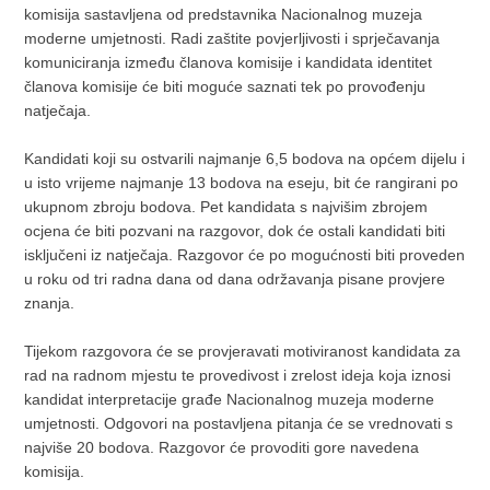
komisija sastavljena od predstavnika Nacionalnog muzeja
moderne umjetnosti. Radi zaštite povjerljivosti i sprječavanja
komuniciranja između članova komisije i kandidata identitet
članova komisije će biti moguće saznati tek po provođenju
natječaja.
Kandidati koji su ostvarili najmanje 6,5 bodova na općem dijelu i
u isto vrijeme najmanje 13 bodova na eseju, bit će rangirani po
ukupnom zbroju bodova. Pet kandidata s najvišim zbrojem
ocjena će biti pozvani na razgovor, dok će ostali kandidati biti
isključeni iz natječaja. Razgovor će po mogućnosti biti proveden
u roku od tri radna dana od dana održavanja pisane provjere
znanja.
Tijekom razgovora će se provjeravati motiviranost kandidata za
rad na radnom mjestu te provedivost i zrelost ideja koja iznosi
kandidat interpretacije građe Nacionalnog muzeja moderne
umjetnosti. Odgovori na postavljena pitanja će se vrednovati s
najviše 20 bodova. Razgovor će provoditi gore navedena
komisija.