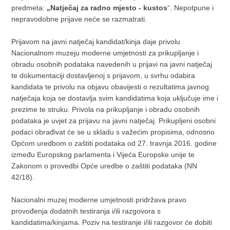
predmeta:
„Natječaj za radno mjesto - kustos
“. Nepotpune i
nepravodobne prijave neće se razmatrati.
Prijavom na javni natječaj kandidat/kinja daje privolu
Nacionalnom muzeju moderne umjetnosti za prikupljanje i
obradu osobnih podataka navedenih u prijavi na javni natječaj
te dokumentaciji dostavljenoj s prijavom, u svrhu odabira
kandidata te privolu na objavu obavijesti o rezultatima javnog
natječaja koja se dostavlja svim kandidatima koja uključuje ime i
prezime te struku. Privola na prikupljanje i obradu osobnih
podataka je uvjet za prijavu na javni natječaj. Prikupljeni osobni
podaci obrađivat će se u skladu s važećim propisima, odnosno
Općom uredbom o zaštiti podataka od 27. travnja 2016. godine
između Europskog parlamenta i Vijeća Europske unije te
Zakonom o provedbi Opće uredbe o zaštiti podataka (NN
42/18).
Nacionalni muzej moderne umjetnosti pridržava pravo
provođenja dodatnih testiranja i/ili razgovora s
kandidatima/kinjama. Poziv na testiranje i/ili razgovor će dobiti