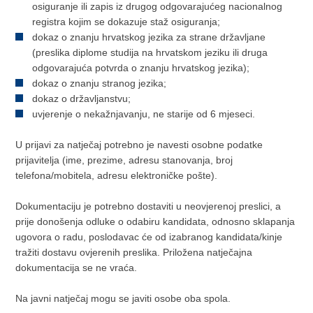
osiguranje ili zapis iz drugog odgovarajućeg nacionalnog
registra kojim se dokazuje staž osiguranja;
dokaz o znanju hrvatskog jezika za strane državljane
(preslika diplome studija na hrvatskom jeziku ili druga
odgovarajuća potvrda o znanju hrvatskog jezika);
dokaz o znanju stranog jezika;
dokaz o državljanstvu;
uvjerenje o nekažnjavanju, ne starije od 6 mjeseci.
U prijavi za natječaj potrebno je navesti osobne podatke
prijavitelja (ime, prezime, adresu stanovanja, broj
telefona/mobitela, adresu elektroničke pošte).
Dokumentaciju je potrebno dostaviti u neovjerenoj preslici, a
prije donošenja odluke o odabiru kandidata, odnosno sklapanja
ugovora o radu, poslodavac će od izabranog kandidata/kinje
tražiti dostavu ovjerenih preslika. Priložena natječajna
dokumentacija se ne vraća.
Na javni natječaj mogu se javiti osobe oba spola.