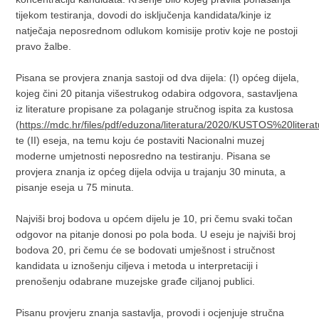
tijekom testiranja, dovodi do isključenja kandidata/kinje iz
natječaja neposrednom odlukom komisije protiv koje ne postoji
pravo žalbe.
Pisana se provjera znanja sastoji od dva dijela: (I) općeg dijela,
kojeg čini 20 pitanja višestrukog odabira odgovora, sastavljena
iz literature propisane za polaganje stručnog ispita za kustosa
(
https://mdc.hr/files/pdf/eduzona/literatura/2020/KUSTOS%20literat
te (II) eseja, na temu koju će postaviti Nacionalni muzej
moderne umjetnosti neposredno na testiranju. Pisana se
provjera znanja iz općeg dijela odvija u trajanju 30 minuta, a
pisanje eseja u 75 minuta.
Najviši broj bodova u općem dijelu je 10, pri čemu svaki točan
odgovor na pitanje donosi po pola boda. U eseju je najviši broj
bodova 20, pri čemu će se bodovati umješnost i stručnost
kandidata u iznošenju ciljeva i metoda u interpretaciji i
prenošenju odabrane muzejske građe ciljanoj publici.
Pisanu provjeru znanja sastavlja, provodi i ocjenjuje stručna