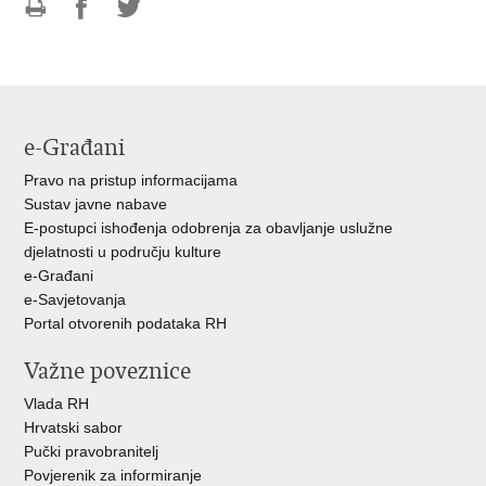
Ispiši
Podijeli
Podijeli
stranicu
na
na
Facebooku
Twitteru
e-Građani
Pravo na pristup informacijama
Sustav javne nabave
E-postupci ishođenja odobrenja za obavljanje uslužne
djelatnosti u području kulture
e-Građani
e-Savjetovanja
Portal otvorenih podataka RH
Važne poveznice
Vlada RH
Hrvatski sabor
Pučki pravobranitelj
Povjerenik za informiranje