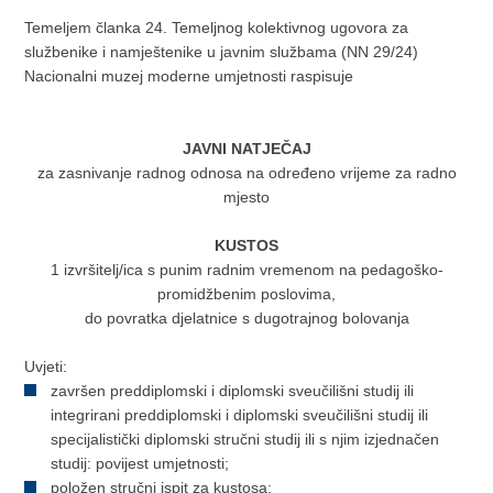
Temeljem članka 24. Temeljnog kolektivnog ugovora za
službenike i namještenike u javnim službama (NN 29/24)
Nacionalni muzej moderne umjetnosti raspisuje
JAVNI NATJEČAJ
za zasnivanje radnog odnosa na određeno vrijeme za radno
mjesto
KUSTOS
1 izvršitelj/ica s punim radnim vremenom na pedagoško-
promidžbenim poslovima,
do povratka djelatnice s dugotrajnog bolovanja
Uvjeti:
završen preddiplomski i diplomski sveučilišni studij ili
integrirani preddiplomski i diplomski sveučilišni studij ili
specijalistički diplomski stručni studij ili s njim izjednačen
studij: povijest umjetnosti;
položen stručni ispit za kustosa;