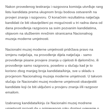
Nakon provedenog testiranja i razgovora komisija utvrđuje rang
listu kandidata prema ukupnom broju bodova ostvarenih na
provjeri znanja i razgovoru. O konačnim rezultatima natječaja
kandidati će biti obaviješteni po mogućnosti u tri radna dana od
dana provođenja razgovora sa svim pozvanim kandidatima,
objavom na službenim mrežnim stranicama Nacionalnog
muzeja moderne umjetnosti.
Nacionalni muzej moderne umjetnosti pridržava pravo na
izmjenu natječaja, na provođenje dijela natječaja - samo
provođenje pisane provjere znanja u cijelosti ili djelomično, ili
provođenje samo razgovora, posebno u slučaju kad je to
korisno zbog manjeg broja kandidata/kinja, sve u skladu s
procjenom Nacionalnog muzeja moderne umjetnosti. U takvom
slučaju će Nacionalni muzej moderne umjetnosti obavijestiti
kandidate koji će biti uključeni u provjeru znanja i/ili razgovor
emailom.
Izabranog kandidata/kinju će Nacionalni muzej modrene
umjetnosti pozvati da u primjerenom roku dostavi uvjerenje o