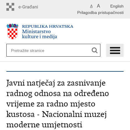
Preskoči
A
English
A
na
Prilagodba pristupačnosti
glavni
sadržaj
Javni natječaj za zasnivanje
radnog odnosa na određeno
vrijeme za radno mjesto
kustosa - Nacionalni muzej
moderne umjetnosti