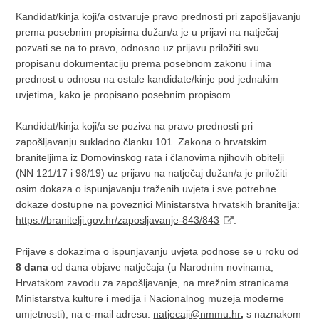
Kandidat/kinja koji/a ostvaruje pravo prednosti pri zapošljavanju
prema posebnim propisima dužan/a je u prijavi na natječaj
pozvati se na to pravo, odnosno uz prijavu priložiti svu
propisanu dokumentaciju prema posebnom zakonu i ima
prednost u odnosu na ostale kandidate/kinje pod jednakim
uvjetima, kako je propisano posebnim propisom.
Kandidat/kinja koji/a se poziva na pravo prednosti pri
zapošljavanju sukladno članku 101. Zakona o hrvatskim
braniteljima iz Domovinskog rata i članovima njihovih obitelji
(NN 121/17 i 98/19) uz prijavu na natječaj dužan/a je priložiti
osim dokaza o ispunjavanju traženih uvjeta i sve potrebne
dokaze dostupne na poveznici Ministarstva hrvatskih branitelja:
https://branitelji.gov.hr/zaposljavanje-843/843
.
Prijave s dokazima o ispunjavanju uvjeta podnose se u roku od
8 dana
od dana objave natječaja (u Narodnim novinama,
Hrvatskom zavodu za zapošljavanje, na mrežnim stranicama
Ministarstva kulture i medija i Nacionalnog muzeja moderne
umjetnosti), na e-mail adresu:
natjecaji@nmmu.hr
,
s naznakom