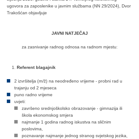
ugovora za zaposlenike u javnim službama (NN 29/2024), Dvor
Trakošćan objavljuje
JAVNI NATJEČAJ
za zasnivanje radnog odnosa na radnom mjestu:
Referent blagajnik
2 izvršitelja (m/ž) na neodređeno vrijeme - probni rad u
trajanju od 2 mjeseca
puno radno vrijeme
uvjeti:
završeno srednjoškolsko obrazovanje - gimnazija ili
škola ekonomskog smjera
najmanje 1 godina radnog iskustva na sličnim
poslovima,
poznavanje najmanje jednog stranog svjetskog jezika,