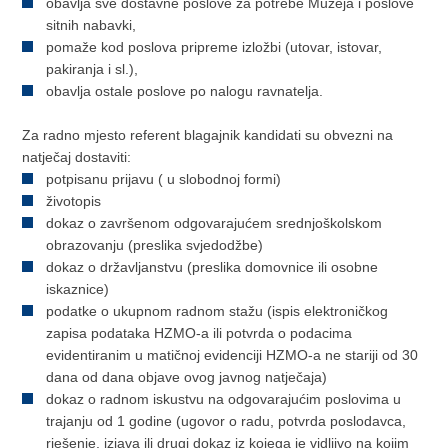
obavlja sve dostavne poslove za potrebe Muzeja i poslove
sitnih nabavki,
pomaže kod poslova pripreme izložbi (utovar, istovar,
pakiranja i sl.),
obavlja ostale poslove po nalogu ravnatelja.
Za radno mjesto referent blagajnik kandidati su obvezni na
natječaj dostaviti:
potpisanu prijavu ( u slobodnoj formi)
životopis
dokaz o završenom odgovarajućem srednjoškolskom
obrazovanju (preslika svjedodžbe)
dokaz o državljanstvu (preslika domovnice ili osobne
iskaznice)
podatke o ukupnom radnom stažu (ispis elektroničkog
zapisa podataka HZMO-a ili potvrda o podacima
evidentiranim u matičnoj evidenciji HZMO-a ne stariji od 30
dana od dana objave ovog javnog natječaja)
dokaz o radnom iskustvu na odgovarajućim poslovima u
trajanju od 1 godine (ugovor o radu, potvrda poslodavca,
rješenje, izjava ili drugi dokaz iz kojega je vidljivo na kojim