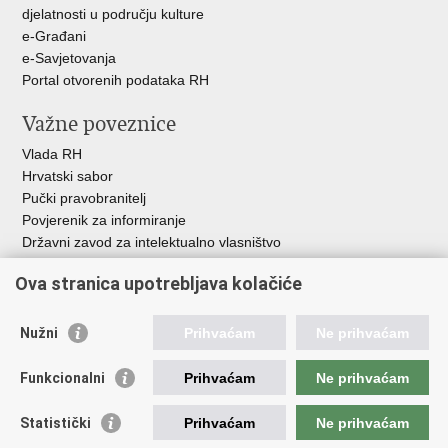
djelatnosti u području kulture
e-Građani
e-Savjetovanja
Portal otvorenih podataka RH
Važne poveznice
Vlada RH
Hrvatski sabor
Pučki pravobranitelj
Povjerenik za informiranje
Državni zavod za intelektualno vlasništvo
Agencija za medije
Ova stranica upotrebljava kolačiće
HAKOM
Ostale poveznice
Nužni
Prihvaćam
Ne prihvaćam
Hrvatski restauratorski zavod
Funkcionalni
Prihvaćam
Ne prihvaćam
Hrvatski audiovizualni centar
Zaklada Kultura nova
Statistički
Prihvaćam
Ne prihvaćam
Creative Europe