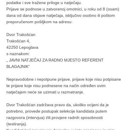
podatke i sve tražene priloge u natječaju.
Prijave se podnose u zatvorenoj omotnici, u roku od 8 (osam)
dana od dana objave natječaja, isključivo osobno ili poštom
preporučenom pošiljkom na adresu:
Dvor Trakošćan
Trakošćan 4,
42250 Lepoglava
s naznakom:
„ JAVNI NATJEČAJ ZA RADNO MJESTO REFERENT
BLAGAJNIK“
Nepravodobne i nepotpune prijave, prijave koje nisu potpisane
te prijave koje nisu podnesene na način određen ovim
natječajem neće se uzimati u razmatranje.
Dvor Trakošćan zadržava pravo da, ukoliko ocijeni da je
potrebno, provede postupak selekcije kandidata putem
razgovora (intervjua) i/ili provjere radnih sposobnosti
(testiranja).