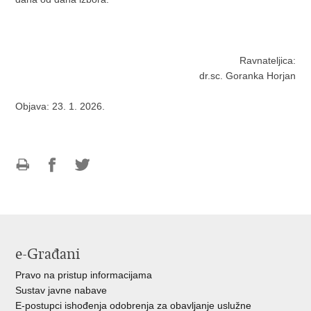
Ravnateljica:
dr.sc. Goranka Horjan
Objava: 23. 1. 2026.
Ispiši
Podijeli
Podijeli
stranicu
na
na
Facebooku
Twitteru
e-Građani
Pravo na pristup informacijama
Sustav javne nabave
E-postupci ishođenja odobrenja za obavljanje uslužne