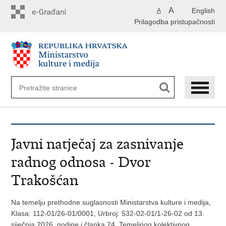
Preskoči
A
English
A
na
Prilagodba pristupačnosti
glavni
sadržaj
Javni natječaj za zasnivanje
radnog odnosa - Dvor
Trakošćan
Na temelju prethodne suglasnosti Ministarstva kulture i medija,
Klasa: 112-01/26-01/0001, Urbroj: 532-02-01/1-26-02 od 13.
siječnja 2026. godine i članka 24. Temeljnog kolektivnog