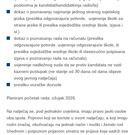
poslovima je kandidat/kandidatkinja radio/la)
dokaz o poznavanju najmanje jednog stranog svjetskog
jezika (preslika odgovarajuće potvrde, uvjerenja škole za
strane jezike ili preslika svjedodžbe srednje škole, izjava i
sl.)
dokaz o poznavanju rada na računalu (preslika
odgovarajuće potvrde, uvjerenja odgovarajuće škole, ili
preslika svjedodžbe srednje škole ili vlastoručno potpisana
izjava o poznavanju rada na računalu)
uvjerenje nadležnog suda da se protiv kandidata ne vodi
kazneni postupak (ne starije od 30 dana od dana objave
ovog javnog natječaja)
presliku vozačke dozvole
Planirani početak rada: ožujak 2026.
Na natječaj se, pod jednakim uvjetima, imaju pravo javiti osobe
oba spola. Pojmovi koji se koriste u ovom natječaju, a koji imaju
rodni značaj, obuhvaćaju na jednak način i muški i ženski rod.
Urednom i potpunom prijavom smatra se prijava koja sadrži sve