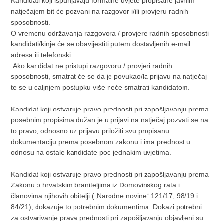
Kandidati koji ispunjavaju formalne uvjete propisane javnim
natječajem bit će pozvani na razgovor i/ili provjeru radnih
sposobnosti.
O vremenu održavanja razgovora / provjere radnih sposobnosti
kandidati/kinje će se obavijestiti putem dostavljenih e-mail
adresa ili telefonski.
Ako kandidat ne pristupi razgovoru / provjeri radnih
sposobnosti, smatrat će se da je povukao/la prijavu na natječaj
te se u daljnjem postupku više neće smatrati kandidatom.
Kandidat koji ostvaruje pravo prednosti pri zapošljavanju prema
posebnim propisima dužan je u prijavi na natječaj pozvati se na
to pravo, odnosno uz prijavu priložiti svu propisanu
dokumentaciju prema posebnom zakonu i ima prednost u
odnosu na ostale kandidate pod jednakim uvjetima.
Kandidat koji ostvaruje pravo prednosti pri zapošljavanju prema
Zakonu o hrvatskim braniteljima iz Domovinskog rata i
članovima njihovih obitelji („Narodne novine“ 121/17, 98/19 i
84/21), dokazuje to potrebnim dokumentima. Dokazi potrebni
za ostvarivanje prava prednosti pri zapošljavanju objavljeni su