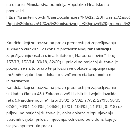
na stranici Ministarstva branitelja Republike Hrvatske na
poveznici:
https://branitelji.gov.hr/UserDocsImages//NG/12%20Prosinac/Zap
Popis%20dokaza%20za%20ostvarivanje%20prava%20prednosti%2
Kandidat koji se poziva na pravo prednosti pri zapošljavanju
sukladno članku 9. Zakona o profesionalnoj rehabilitaciji i
zapošljavanju osoba s invaliditetom („Narodne novine“, broj
157/13, 152/14, 39/18, 32/20) u prijavi na natječaj dužan/a je
pozvati se na to pravo te priložiti sve dokaze o ispunjavanju
traženih uvjeta, kao i dokaz o utvrđenom statusu osobe s
invaliditetom.
Kandidat koji se poziva na pravo prednosti pri zapošljavanju
sukladno članku 48.f Zakona o zaštiti civilnih i vojnih invalida
rata („Narodne novine“, broj 33/92, 57/92, 77/92, 27/93, 58/93,
02/94, 76/94, 108/95, 108/96, 82/01, 103/03, 148/13, 98/19) uz
prijavu na natječaj dužan/a je, osim dokaza o ispunjavanju
traženih uvjeta, priložiti i rješenje, odnosno potvrdu iz koje je
vidljivo spomenuto pravo.