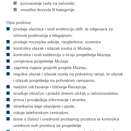
poznavanje rada na računalu
vozačka dozvola B kategorije.
Opis poslova:
prodaje ulaznice i vodi evidenciju istih, te odgovara za
točnost poslovanja s blagajnom,
prodaje muzejske edicije, razglednice, suvenire
kontrolira ulazak i izlazak osoba iz Muzeja,
kontrolira i vodi evidenciju o broju posjetitelja Muzeja,
usmjerava posjetitelje Muzeja
zaprima najave grupnih posjeta Muzeju,
regulira ulazak i izlazak vozila na pokretnoj rampi, te ulazak
i izlazak posjetitelja na prihvatnim rampama,
nadzire održavanje i čišćenje Recepcije,
izrađuje obračun i polaže dnevni utržak u računovodstvu,
prima i prosljeđuje informacije i stranke,
strankama daje obavijesti i upute,
rukuje telefonskom centralom,
brine o čistoći i urednosti prodajnog prostora te kontrolira
urednost svih prostora za posjetitelje