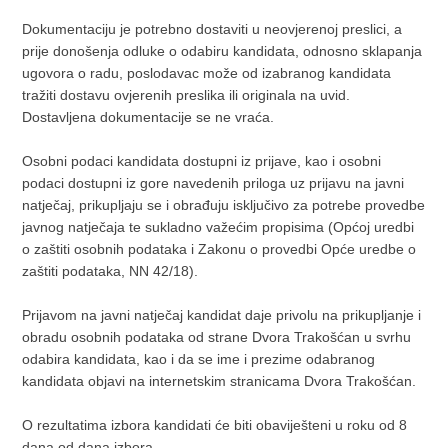
Dokumentaciju je potrebno dostaviti u neovjerenoj preslici, a
prije donošenja odluke o odabiru kandidata, odnosno sklapanja
ugovora o radu, poslodavac može od izabranog kandidata
tražiti dostavu ovjerenih preslika ili originala na uvid.
Dostavljena dokumentacije se ne vraća.
Osobni podaci kandidata dostupni iz prijave, kao i osobni
podaci dostupni iz gore navedenih priloga uz prijavu na javni
natječaj, prikupljaju se i obrađuju isključivo za potrebe provedbe
javnog natječaja te sukladno važećim propisima (Općoj uredbi
o zaštiti osobnih podataka i Zakonu o provedbi Opće uredbe o
zaštiti podataka, NN 42/18).
Prijavom na javni natječaj kandidat daje privolu na prikupljanje i
obradu osobnih podataka od strane Dvora Trakošćan u svrhu
odabira kandidata, kao i da se ime i prezime odabranog
kandidata objavi na internetskim stranicama Dvora Trakošćan.
O rezultatima izbora kandidati će biti obaviješteni u roku od 8
dana od dana izbora.