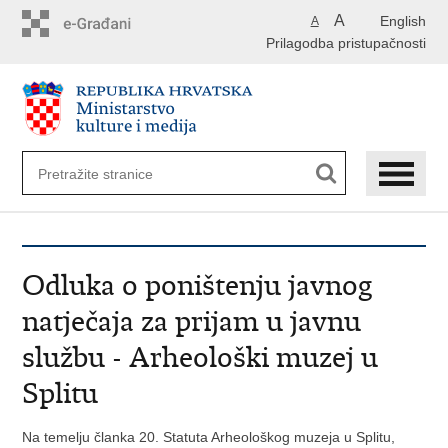
Preskoči
A
English
A
na
Prilagodba pristupačnosti
glavni
sadržaj
Odluka o poništenju javnog
natječaja za prijam u javnu
službu - Arheološki muzej u
Splitu
Na temelju članka 20. Statuta Arheološkog muzeja u Splitu,