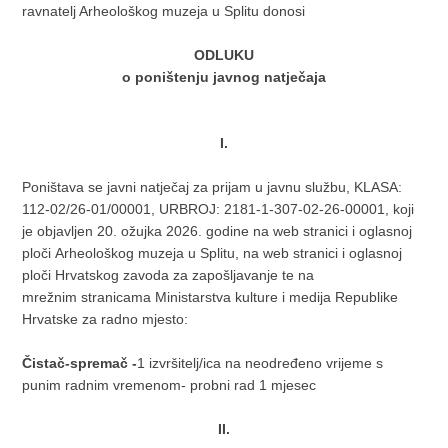
ravnatelj Arheološkog muzeja u Splitu donosi
ODLUKU
o poništenju javnog natječaja
I.
Poništava se javni natječaj za prijam u javnu službu, KLASA:
112-02/26-01/00001, URBROJ: 2181-1-307-02-26-00001, koji
je objavljen 20. ožujka 2026. godine na web stranici i oglasnoj
ploči Arheološkog muzeja u Splitu, na web stranici i oglasnoj
ploči Hrvatskog zavoda za zapošljavanje te na
mrežnim stranicama Ministarstva kulture i medija Republike
Hrvatske za radno mjesto:
Čistač-spremač -
1 izvršitelj/ica na neodređeno vrijeme s
punim radnim vremenom- probni rad 1 mjesec
II.