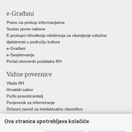
e-Građani
Pravo na pristup informacijama
Sustav javne nabave
E-postupci ishođenja odobrenja za obavljanje uslužne
djelatnosti u području kulture
e-Građani
e-Savjetovanja
Portal otvorenih podataka RH
Važne poveznice
Vlada RH
Hrvatski sabor
Pučki pravobranitelj
Povjerenik za informiranje
Državni zavod za intelektualno vlasništvo
Agencija za medije
Ova stranica upotrebljava kolačiće
HAKOM