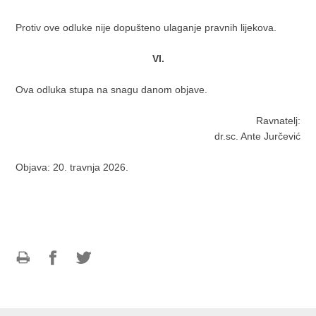
Protiv ove odluke nije dopušteno ulaganje pravnih lijekova.
VI.
Ova odluka stupa na snagu danom objave.
Ravnatelj:
dr.sc. Ante Jurčević
Objava: 20. travnja 2026.
Ispiši
Podijeli
Podijeli
stranicu
na
na
Facebooku
Twitteru