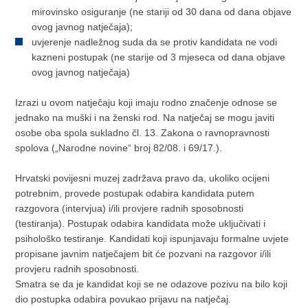
mirovinsko osiguranje (ne stariji od 30 dana od dana objave
ovog javnog natječaja);
uvjerenje nadležnog suda da se protiv kandidata ne vodi
kazneni postupak (ne starije od 3 mjeseca od dana objave
ovog javnog natječaja)
Izrazi u ovom natječaju koji imaju rodno značenje odnose se
jednako na muški i na ženski rod. Na natječaj se mogu javiti
osobe oba spola sukladno čl. 13. Zakona o ravnopravnosti
spolova („Narodne novine“ broj 82/08. i 69/17.).
Hrvatski povijesni muzej zadržava pravo da, ukoliko ocijeni
potrebnim, provede postupak odabira kandidata putem
razgovora (intervjua) i/ili provjere radnih sposobnosti
(testiranja). Postupak odabira kandidata može uključivati i
psihološko testiranje. Kandidati koji ispunjavaju formalne uvjete
propisane javnim natječajem bit će pozvani na razgovor i/ili
provjeru radnih sposobnosti.
Smatra se da je kandidat koji se ne odazove pozivu na bilo koji
dio postupka odabira povukao prijavu na natječaj.