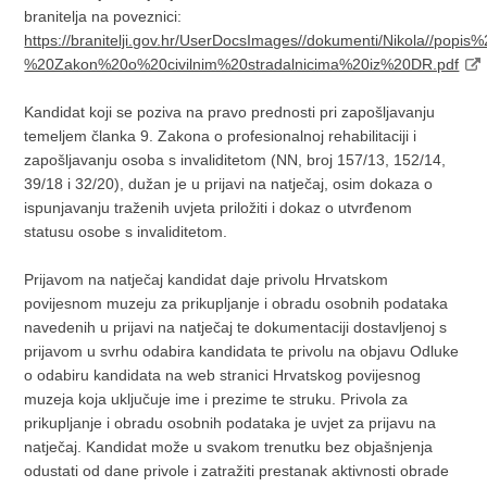
branitelja na poveznici:
https://branitelji.gov.hr/UserDocsImages//dokumenti/Nikola//
%20Zakon%20o%20civilnim%20stradalnicima%20iz%20DR.pdf
Kandidat koji se poziva na pravo prednosti pri zapošljavanju
temeljem članka 9. Zakona o profesionalnoj rehabilitaciji i
zapošljavanju osoba s invaliditetom (NN, broj 157/13, 152/14,
39/18 i 32/20), dužan je u prijavi na natječaj, osim dokaza o
ispunjavanju traženih uvjeta priložiti i dokaz o utvrđenom
statusu osobe s invaliditetom.
Prijavom na natječaj kandidat daje privolu Hrvatskom
povijesnom muzeju za prikupljanje i obradu osobnih podataka
navedenih u prijavi na natječaj te dokumentaciji dostavljenoj s
prijavom u svrhu odabira kandidata te privolu na objavu Odluke
o odabiru kandidata na web stranici Hrvatskog povijesnog
muzeja koja uključuje ime i prezime te struku. Privola za
prikupljanje i obradu osobnih podataka je uvjet za prijavu na
natječaj. Kandidat može u svakom trenutku bez objašnjenja
odustati od dane privole i zatražiti prestanak aktivnosti obrade