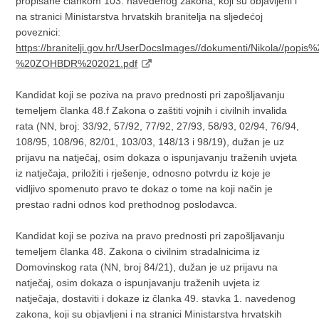
propisane člankom 103. navedenog zakona, koji su objavljeni i
na stranici Ministarstva hrvatskih branitelja na sljedećoj
poveznici:
https://branitelji.gov.hr/UserDocsImages//dokumenti/Nikola//
%20ZOHBDR%202021.pdf
Kandidat koji se poziva na pravo prednosti pri zapošljavanju
temeljem članka 48.f Zakona o zaštiti vojnih i civilnih invalida
rata (NN, broj: 33/92, 57/92, 77/92, 27/93, 58/93, 02/94, 76/94,
108/95, 108/96, 82/01, 103/03, 148/13 i 98/19), dužan je uz
prijavu na natječaj, osim dokaza o ispunjavanju traženih uvjeta
iz natječaja, priložiti i rješenje, odnosno potvrdu iz koje je
vidljivo spomenuto pravo te dokaz o tome na koji način je
prestao radni odnos kod prethodnog poslodavca.
Kandidat koji se poziva na pravo prednosti pri zapošljavanju
temeljem članka 48. Zakona o civilnim stradalnicima iz
Domovinskog rata (NN, broj 84/21), dužan je uz prijavu na
natječaj, osim dokaza o ispunjavanju traženih uvjeta iz
natječaja, dostaviti i dokaze iz članka 49. stavka 1. navedenog
zakona, koji su objavljeni i na stranici Ministarstva hrvatskih