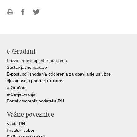
Ispiši
Podijeli
Podijeli
stranicu
na
na
Facebooku
Twitteru
e-Građani
Pravo na pristup informacijama
Sustav javne nabave
E-postupci ishođenja odobrenja za obavljanje uslužne
djelatnosti u području kulture
e-Građani
e-Savjetovanja
Portal otvorenih podataka RH
Važne poveznice
Vlada RH
Hrvatski sabor