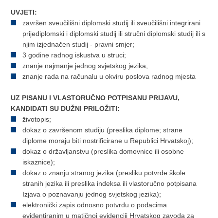
UVJETI:
završen sveučilišni diplomski studij ili sveučilišni integrirani
prijediplomski i diplomski studij ili stručni diplomski studij ili s
njim izjednačen studij - pravni smjer;
3 godine radnog iskustva u struci;
znanje najmanje jednog svjetskog jezika;
znanje rada na računalu u okviru poslova radnog mjesta
UZ PISANU I VLASTORUČNO POTPISANU PRIJAVU,
KANDIDATI SU DUŽNI PRILOŽITI:
životopis;
dokaz o završenom studiju (preslika diplome; strane
diplome moraju biti nostrificirane u Republici Hrvatskoj);
dokaz o državljanstvu (preslika domovnice ili osobne
iskaznice);
dokaz o znanju stranog jezika (presliku potvrde škole
stranih jezika ili preslika indeksa ili vlastoručno potpisana
Izjava o poznavanju jednog svjetskog jezika);
elektronički zapis odnosno potvrdu o podacima
evidentiranim u matičnoj evidenciji Hrvatskog zavoda za