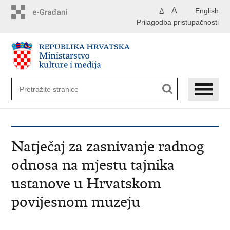
Preskoči
A
English
A
na
Prilagodba pristupačnosti
glavni
sadržaj
Natječaj za zasnivanje radnog
odnosa na mjestu tajnika
ustanove u Hrvatskom
povijesnom muzeju