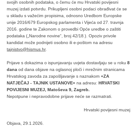
svojih osobnih podataka, o čemu će mu Hrvatski povijesni
muzej izdati potvrdu. Prikupljeni osobni podaci obrađivat će se
u skladu s važećim propisima, odnosno Uredbom Europske
unije 2016/679 Europskog parlamenta i Vijeća od 27. travnja
2016. godine te Zakonom o provedbi Opće uredbe o zaštiti
podataka („Narodne novine“, broj 42/18.). Opoziv privole
kandidat može podnijeti osobno ili e-poštom na adresu
tajnistvo@hismus.hr
.
Prijave s dokazima o ispunjavanju uvjeta dostavljaju se u roku
8
dana
od dana objave na oglasnoj ploči i mrežnim stranicama
Hrvatskog zavoda za zapošljavanje s naznakom
«ZA
NATJEČAJ - TAJNIK USTANOVE»
na adresu:
HRVATSKI
POVIJESNI MUZEJ, Matoševa 9, Zagreb.
Nepotpune i nepravodobne prijave neće se razmatrati.
Hrvatski povijesni muzej
Objava, 29.1.2026.