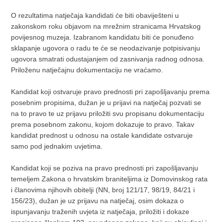
O rezultatima natječaja kandidati će biti obaviješteni u
zakonskom roku objavom na mrežnim stranicama Hrvatskog
povijesnog muzeja. Izabranom kandidatu biti će ponuđeno
sklapanje ugovora o radu te će se neodazivanje potpisivanju
ugovora smatrati odustajanjem od zasnivanja radnog odnosa.
Priloženu natječajnu dokumentaciju ne vraćamo.
Kandidat koji ostvaruje pravo prednosti pri zapošljavanju prema
posebnim propisima, dužan je u prijavi na natječaj pozvati se
na to pravo te uz prijavu priložiti svu propisanu dokumentaciju
prema posebnom zakonu, kojom dokazuje to pravo. Takav
kandidat prednost u odnosu na ostale kandidate ostvaruje
samo pod jednakim uvjetima.
Kandidat koji se poziva na pravo prednosti pri zapošljavanju
temeljem Zakona o hrvatskim braniteljima iz Domovinskog rata
i članovima njihovih obitelji (NN, broj 121/17, 98/19, 84/21 i
156/23), dužan je uz prijavu na natječaj, osim dokaza o
ispunjavanju traženih uvjeta iz natječaja, priložiti i dokaze