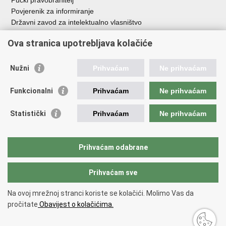
Pučki pravobranitelj
Povjerenik za informiranje
Državni zavod za intelektualno vlasništvo
Agencija za medije
Ova stranica upotrebljava kolačiće
HAKOM
Ostale poveznice
Nužni
Prihvaćam
Ne prihvaćam
Hrvatski restauratorski zavod
Funkcionalni
Prihvaćam
Ne prihvaćam
Hrvatski audiovizualni centar
Zaklada Kultura nova
Statistički
Prihvaćam
Ne prihvaćam
Creative Europe
Cultural heritage in EU
EU National Institutes for Culture
Prihvaćam odabrane
Međunarodni centar za podvodnu arheologiju u Zadru (MCPA)
Prihvaćam sve
Povratak na vrh
Na ovoj mrežnoj stranci koriste se kolačići. Molimo Vas da
Copyright © 2026 Ministarstvo kulture i medija.
Uvjeti korištenja
.
Izjava o
pročitate
Obavijest o kolačićima.
pristupačnosti
.