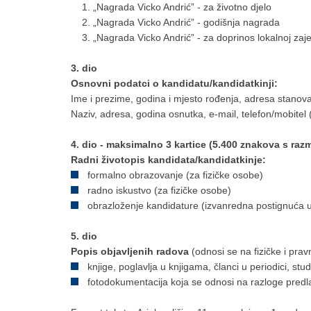
„Nagrada Vicko Andrić” - za životno djelo
„Nagrada Vicko Andrić” - godišnja nagrada
„Nagrada Vicko Andrić” - za doprinos lokalnoj zaje
3. dio
Osnovni podatci o kandidatu/kandidatkinji:
Ime i prezime, godina i mjesto rođenja, adresa stanovan
Naziv, adresa, godina osnutka, e-mail, telefon/mobitel
4. dio - maksimalno 3 kartice (5.400 znakova s raz
Radni životopis kandidata/kandidatkinje:
formalno obrazovanje (za fizičke osobe)
radno iskustvo (za fizičke osobe)
obrazloženje kandidature (izvanredna postignuća u 
5. dio
Popis objavljenih radova
(odnosi se na fizičke i pra
knjige, poglavlja u knjigama, članci u periodici, studije
fotodokumentacija koja se odnosi na razloge predl