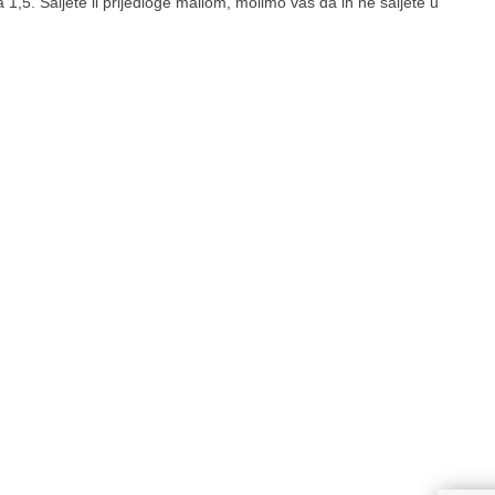
 1,5. Šaljete li prijedloge mailom, molimo vas da ih ne šaljete u