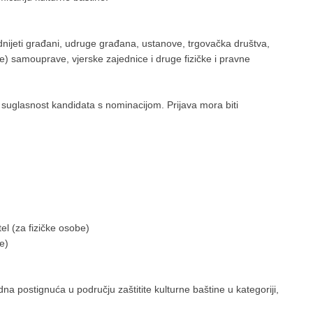
nijeti građani, udruge građana, ustanove, trgovačka društva,
lne) samouprave, vjerske zajednice i druge fizičke i pravne
u suglasnost kandidata s nominacijom. Prijava mora biti
el (za fizičke osobe)
e)
na postignuća u području zaštitite kulturne baštine u kategoriji,