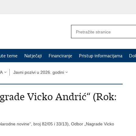
nute teme
Natječaji
Financiranje
Pristup informacijama
Do
VA
Javni pozivi u 2026. godini
agrade Vicko Andrić“ (Rok:
„Narodne novine“, broj 82/05 i 33/13), Odbor „Nagrade Vicko