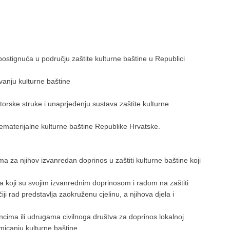
postignuća u području zaštite kulturne baštine u Republici
nju kulturne baštine
rske struke i unaprjeđenju sustava zaštite kulturne
ematerijalne kulturne baštine Republike Hrvatske.
 za njihov izvanredan doprinos u zaštiti kulturne baštine koji
a koji su svojim izvanrednim doprinosom i radom na zaštiti
čiji rad predstavlja zaokruženu cjelinu, a njihova djela i
incima ili udrugama civilnoga društva za doprinos lokalnoj
micanju kulturne baštine.