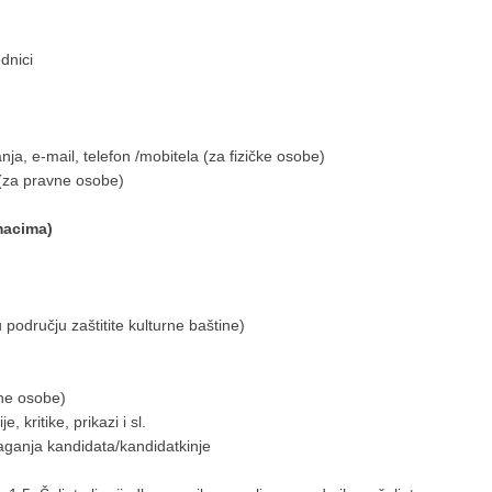
dnici
ja, e-mail, telefon /mobitela (za fizičke osobe)
 (za pravne osobe)
macima)
području zaštitite kulturne baštine)
vne osobe)
, kritike, prikazi i sl.
aganja kandidata/kandidatkinje