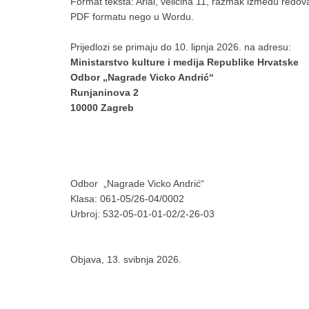
Format teksta: Arial, veličina 11, razmak između redova
PDF formatu nego u Wordu.
Prijedlozi se primaju do 10. lipnja 2026. na adresu:
Ministarstvo kulture i medija Republike Hrvatske
Odbor „Nagrade Vicko Andrić“
Runjaninova 2
10000 Zagreb
Odbor „Nagrade Vicko Andrić“
Klasa: 061-05/26-04/0002
Urbroj: 532-05-01-01-02/2-26-03
Objava, 13. svibnja 2026.