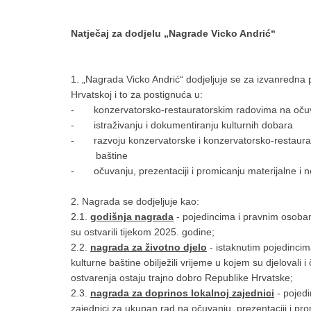
Natječaj za dodjelu „Nagrade Vicko Andrić“
1. „Nagrada Vicko Andrić“ dodjeljuje se za izvanredna 
Hrvatskoj i to za postignuća u:
- konzervatorsko-restauratorskim radovima na očuva
- istraživanju i dokumentiranju kulturnih dobara
- razvoju konzervatorske i konzervatorsko-restaurato
baštine
- očuvanju, prezentaciji i promicanju materijalne i n
2. Nagrada se dodjeljuje kao:
2.1.
g
odišnja nagrada
- pojedincima i pravnim osobama
su ostvarili tijekom 2025. godine;
2.2.
n
agrada za životno djelo
- istaknutim pojedincim
kulturne baštine obilježili vrijeme u kojem su djelovali i 
ostvarenja ostaju trajno dobro Republike Hrvatske;
2.3.
nagrada za doprinos lokalnoj zajednici
- pojed
zajednici za ukupan rad na očuvanju, prezentaciji i pro