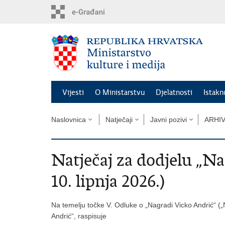
Preskoči
na
glavni
sadržaj
Vijesti
O Ministarstvu
Djelatnosti
Istak
Naslovnica
Natječaji
Javni pozivi
ARHI
Natječaj za dodjelu „N
10. lipnja 2026.)
Na temelju točke V. Odluke o „Nagradi Vicko Andrić“ (
Andrić“, raspisuje