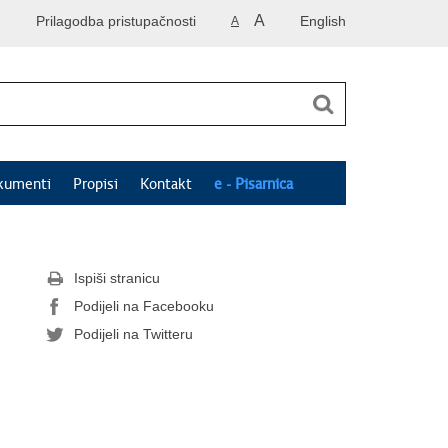
A
Prilagodba pristupačnosti
English
A
kumenti
Propisi
Kontakt
e - Pisarnica
Ispiši stranicu
Podijeli na Facebooku
Podijeli na Twitteru