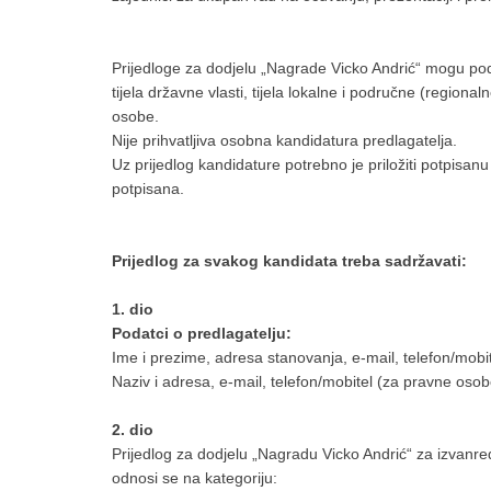
Prijedloge za dodjelu „Nagrade Vicko Andrić“ mogu pod
tijela državne vlasti, tijela lokalne i područne (regiona
osobe.
Nije prihvatljiva osobna kandidatura predlagatelja.
Uz prijedlog kandidature potrebno je priložiti potpisan
potpisana.
Prijedlog za svakog kandidata treba sadržavati:
1. dio
Podatci o predlagatelju:
Ime i prezime, adresa stanovanja, e-mail, telefon/mobit
Naziv i adresa, e-mail, telefon/mobitel (za pravne osob
2. dio
Prijedlog za dodjelu „Nagradu Vicko Andrić“ za izvanred
odnosi se na kategoriju: