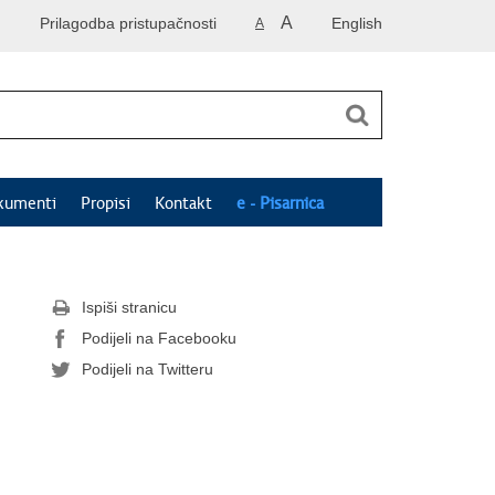
A
Prilagodba pristupačnosti
English
A
kumenti
Propisi
Kontakt
e - Pisarnica
Ispiši stranicu
Podijeli na Facebooku
Podijeli na Twitteru