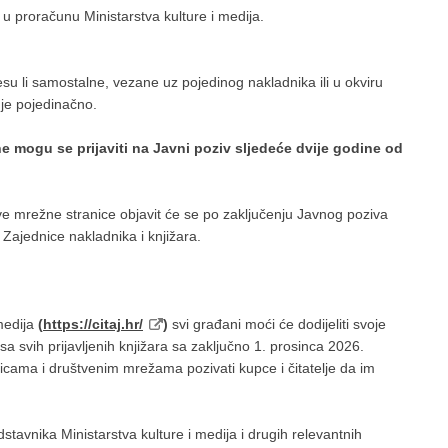
u proračunu Ministarstva kulture i medija.
esu li samostalne, vezane uz pojedinog nakladnika ili u okviru
uje pojedinačno.
ne mogu se prijaviti na Javni poziv sljedeće dvije godine od
ove mrežne stranice objavit će se po zaključenju Javnog poziva
 Zajednice nakladnika i knjižara.
medija
(
https://citaj.hr/
)
svi građani moći će dodijeliti svoje
a svih prijavljenih knjižara sa zaključno 1. prosinca 2026.
nicama i društvenim mrežama pozivati kupce i čitatelje da im
tavnika Ministarstva kulture i medija i drugih relevantnih