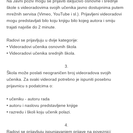
Na Javni poziv mogu se prijaviti isključivo osnovne i srednje
škole s videoradovima svojih učenika javno dostupnima putem
mrežnih servisa (Vimeo, YouTube i sl.). Prijavljeni videoradovi
mogu predstavljati bilo koju knjigu bilo kojeg autora i smiju
trajati najviše do 2 minute.
Radovi se prijavljuju u dvije kategorije:
• Videoradovi učenika osnovnih škola
• Videoradovi učenika srednjih škola.
3.
Škola može poslati neograničen broj videoradova svojih
učenika. Za svaki videorad potrebno je ispuniti posebnu
prijavnicu s podatcima o:
• učeniku - autoru rada
• autoru i naslovu predstavljene knjige
• razredu i školi koju učenik polazi.
4.
Radovi se prijavljuju ispunjavanjem prijave na poveznici: