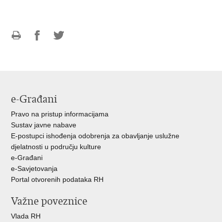
Ispiši
Podijeli
Podijeli
stranicu
na
na
Facebooku
Twitteru
e-Građani
Pravo na pristup informacijama
Sustav javne nabave
E-postupci ishođenja odobrenja za obavljanje uslužne
djelatnosti u području kulture
e-Građani
e-Savjetovanja
Portal otvorenih podataka RH
Važne poveznice
Vlada RH