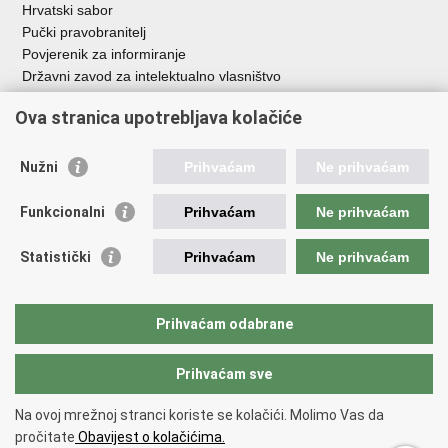
Hrvatski sabor
Pučki pravobranitelj
Povjerenik za informiranje
Državni zavod za intelektualno vlasništvo
Agencija za medije
Ova stranica upotrebljava kolačiće
HAKOM
Ostale poveznice
Nužni
Prihvaćam
Ne prihvaćam
Hrvatski restauratorski zavod
Funkcionalni
Prihvaćam
Ne prihvaćam
Hrvatski audiovizualni centar
Zaklada Kultura nova
Statistički
Prihvaćam
Ne prihvaćam
Creative Europe
Cultural heritage in EU
EU National Institutes for Culture
Prihvaćam odabrane
Međunarodni centar za podvodnu arheologiju u Zadru (MCPA)
Prihvaćam sve
Povratak na vrh
Na ovoj mrežnoj stranci koriste se kolačići. Molimo Vas da
Copyright © 2026 Ministarstvo kulture i medija.
Uvjeti korištenja
.
Izjava o
pročitate
Obavijest o kolačićima.