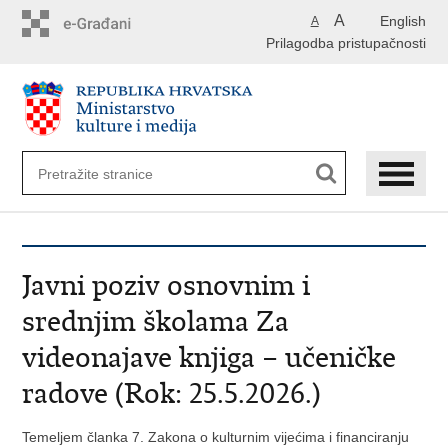
Preskoči
A
English
A
na
Prilagodba pristupačnosti
glavni
sadržaj
Javni poziv osnovnim i
srednjim školama Za
videonajave knjiga – učeničke
radove (Rok: 25.5.2026.)
Temeljem članka 7. Zakona o kulturnim vijećima i financiranju