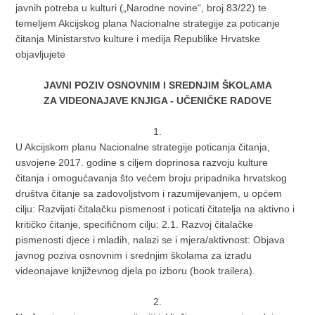
javnih potreba u kulturi („Narodne novine“, broj 83/22) te
temeljem Akcijskog plana Nacionalne strategije za poticanje
čitanja Ministarstvo kulture i medija Republike Hrvatske
objavljujete
JAVNI POZIV OSNOVNIM I SREDNJIM ŠKOLAMA
ZA VIDEONAJAVE KNJIGA - UČENIČKE RADOVE
1.
U Akcijskom planu Nacionalne strategije poticanja čitanja,
usvojene 2017. godine s ciljem doprinosa razvoju kulture
čitanja i omogućavanja što većem broju pripadnika hrvatskog
društva čitanje sa zadovoljstvom i razumijevanjem, u općem
cilju: Razvijati čitalačku pismenost i poticati čitatelja na aktivno i
kritičko čitanje, specifičnom cilju: 2.1. Razvoj čitalačke
pismenosti djece i mladih, nalazi se i mjera/aktivnost: Objava
javnog poziva osnovnim i srednjim školama za izradu
videonajave književnog djela po izboru (book trailera).
2.