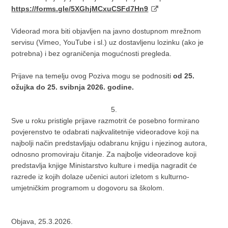
https://forms.gle/5XGhjMCxuCSFd7Hn9
Videorad mora biti objavljen na javno dostupnom mrežnom
servisu (Vimeo, YouTube i sl.) uz dostavljenu lozinku (ako je
potrebna) i bez ograničenja mogućnosti pregleda.
Prijave na temelju ovog Poziva mogu se podnositi
od 25.
ožujka do 25. svibnja 2026. godine.
5.
Sve u roku pristigle prijave razmotrit će posebno formirano
povjerenstvo te odabrati najkvalitetnije videoradove koji na
najbolji način predstavljaju odabranu knjigu i njezinog autora,
odnosno promoviraju čitanje. Za najbolje videoradove koji
predstavlja knjige Ministarstvo kulture i medija nagradit će
razrede iz kojih dolaze učenici autori izletom s kulturno-
umjetničkim programom u dogovoru sa školom.
Objava, 25.3.2026.