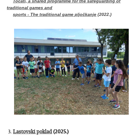
Tocati, a shared programme for the safeguarding of
traditional games and
sports - The traditional game pljočkanje
(2022.)
3.
Lastovski poklad
(2025.)