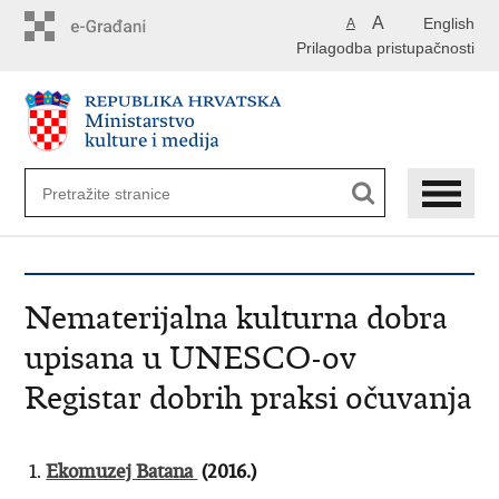
Preskoči
A
English
A
na
Prilagodba pristupačnosti
glavni
sadržaj
Nematerijalna kulturna dobra
upisana u UNESCO-ov
Registar dobrih praksi očuvanja
1.
Ekomuzej Batana
(2016.)