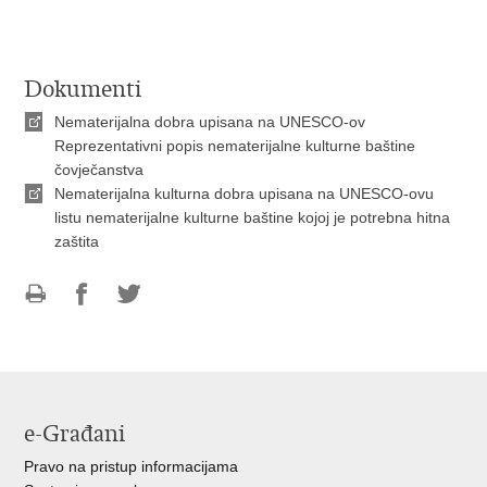
Dokumenti
Nematerijalna dobra upisana na UNESCO-ov
Reprezentativni popis nematerijalne kulturne baštine
čovječanstva
Nematerijalna kulturna dobra upisana na UNESCO-ovu
listu nematerijalne kulturne baštine kojoj je potrebna hitna
zaštita
Ispiši
Podijeli
Podijeli
stranicu
na
na
Facebooku
Twitteru
e-Građani
Pravo na pristup informacijama