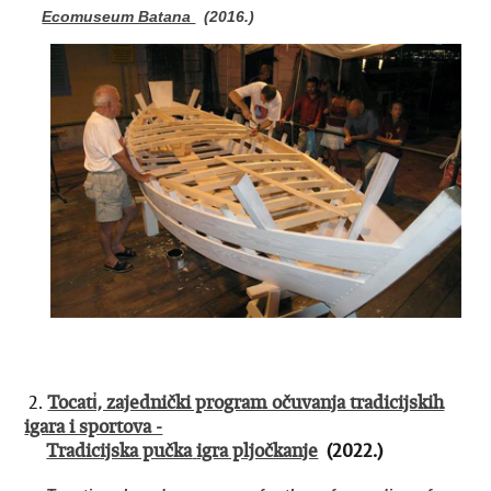
Ecomuseum Batana
(2016.)
2.
Tocatἰ, zajednički program očuvanja tradicijskih
igara i sportova -
Tradicijska pučka
igra pljočkanje
(2022.)