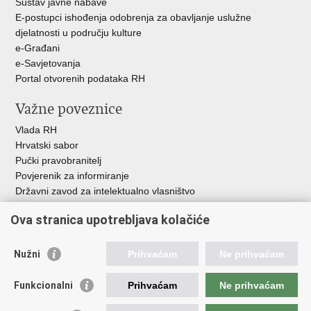
Sustav javne nabave
E-postupci ishođenja odobrenja za obavljanje uslužne
djelatnosti u području kulture
e-Građani
e-Savjetovanja
Portal otvorenih podataka RH
Važne poveznice
Vlada RH
Hrvatski sabor
Pučki pravobranitelj
Povjerenik za informiranje
Državni zavod za intelektualno vlasništvo
Agencija za medije
Ova stranica upotrebljava kolačiće
HAKOM
Ostale poveznice
Nužni
Prihvaćam
Ne prihvaćam
Hrvatski restauratorski zavod
Funkcionalni
Prihvaćam
Ne prihvaćam
Hrvatski audiovizualni centar
Zaklada Kultura nova