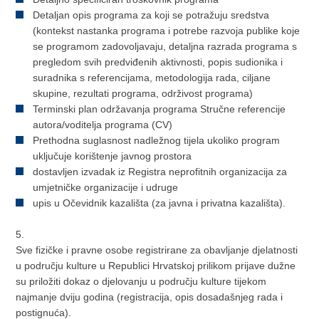
Detaljan opis programa za koji se potražuju sredstva
(kontekst nastanka programa i potrebe razvoja publike koje
se programom zadovoljavaju, detaljna razrada programa s
pregledom svih predviđenih aktivnosti, popis sudionika i
suradnika s referencijama, metodologija rada, ciljane
skupine, rezultati programa, održivost programa)
Terminski plan održavanja programa Stručne referencije
autora/voditelja programa (CV)
Prethodna suglasnost nadležnog tijela ukoliko program
uključuje korištenje javnog prostora
dostavljen izvadak iz Registra neprofitnih organizacija za
umjetničke organizacije i udruge
upis u Očevidnik kazališta (za javna i privatna kazališta).
5.
Sve fizičke i pravne osobe registrirane za obavljanje djelatnosti
u području kulture u Republici Hrvatskoj prilikom prijave dužne
su priložiti dokaz o djelovanju u području kulture tijekom
najmanje dviju godina (registracija, opis dosadašnjeg rada i
postignuća).