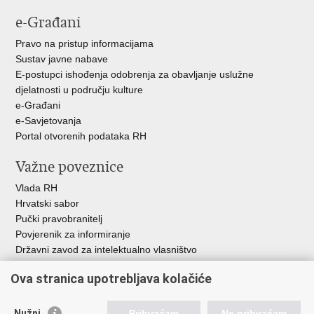
e-Građani
Pravo na pristup informacijama
Sustav javne nabave
E-postupci ishođenja odobrenja za obavljanje uslužne
djelatnosti u području kulture
e-Građani
e-Savjetovanja
Portal otvorenih podataka RH
Važne poveznice
Vlada RH
Hrvatski sabor
Pučki pravobranitelj
Povjerenik za informiranje
Državni zavod za intelektualno vlasništvo
Agencija za medije
Ova stranica upotrebljava kolačiće
HAKOM
Ostale poveznice
Nužni
Prihvaćam
Ne prihvaćam