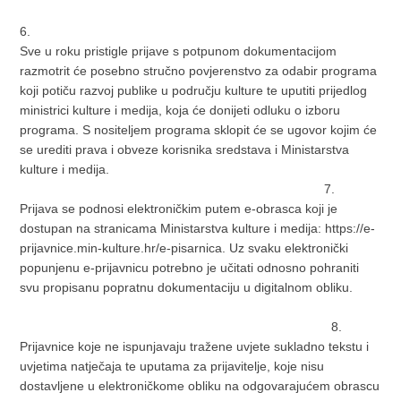
6.
Sve u roku pristigle prijave s potpunom dokumentacijom
razmotrit će posebno stručno povjerenstvo za odabir programa
koji potiču razvoj publike u području kulture te uputiti prijedlog
ministrici kulture i medija, koja će donijeti odluku o izboru
programa. S nositeljem programa sklopit će se ugovor kojim će
se urediti prava i obveze korisnika sredstava i Ministarstva
kulture i medija.
7.
Prijava se podnosi elektroničkim putem e-obrasca koji je
dostupan na stranicama Ministarstva kulture i medija: https://e-
prijavnice.min-kulture.hr/e-pisarnica. Uz svaku elektronički
popunjenu e-prijavnicu potrebno je učitati odnosno pohraniti
svu propisanu popratnu dokumentaciju u digitalnom obliku.
8.
Prijavnice koje ne ispunjavaju tražene uvjete sukladno tekstu i
uvjetima natječaja te uputama za prijavitelje, koje nisu
dostavljene u elektroničkome obliku na odgovarajućem obrascu