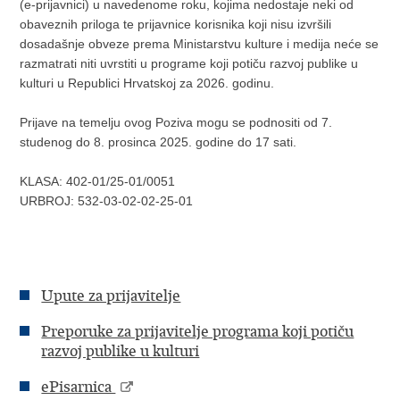
(e-prijavnici) u navedenome roku, kojima nedostaje neki od
obaveznih priloga te prijavnice korisnika koji nisu izvršili
dosadašnje obveze prema Ministarstvu kulture i medija neće se
razmatrati niti uvrstiti u programe koji potiču razvoj publike u
kulturi u Republici Hrvatskoj za 2026. godinu.
Prijave na temelju ovog Poziva mogu se podnositi od 7.
studenog do 8. prosinca 2025. godine do 17 sati.
KLASA: 402-01/25-01/0051
URBROJ: 532-03-02-02-25-01
Upute za prijavitelje
Preporuke za prijavitelje programa koji potiču
razvoj publike u kulturi
​ePisarnica