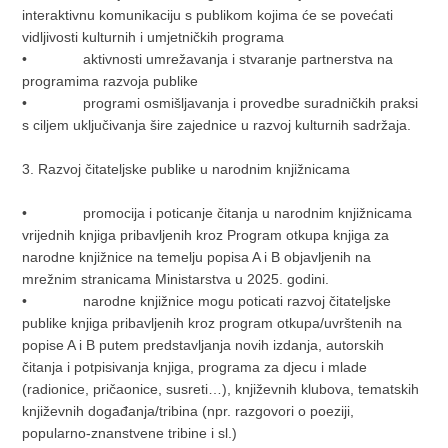
interaktivnu komunikaciju s publikom kojima će se povećati
vidljivosti kulturnih i umjetničkih programa
• aktivnosti umrežavanja i stvaranje partnerstva na
programima razvoja publike
• programi osmišljavanja i provedbe suradničkih praksi
s ciljem uključivanja šire zajednice u razvoj kulturnih sadržaja.
3. Razvoj čitateljske publike u narodnim knjižnicama
• promocija i poticanje čitanja u narodnim knjižnicama
vrijednih knjiga pribavljenih kroz Program otkupa knjiga za
narodne knjižnice na temelju popisa A i B objavljenih na
mrežnim stranicama Ministarstva u 2025. godini.
• narodne knjižnice mogu poticati razvoj čitateljske
publike knjiga pribavljenih kroz program otkupa/uvrštenih na
popise A i B putem predstavljanja novih izdanja, autorskih
čitanja i potpisivanja knjiga, programa za djecu i mlade
(radionice, pričaonice, susreti…), književnih klubova, tematskih
književnih događanja/tribina (npr. razgovori o poeziji,
popularno-znanstvene tribine i sl.)