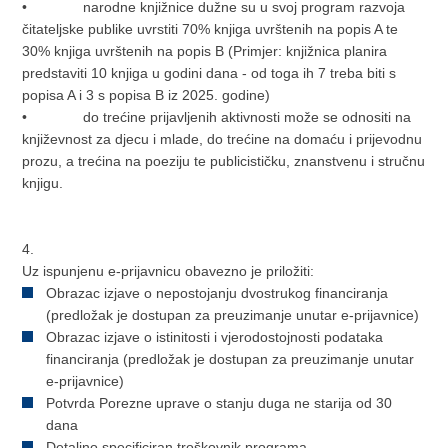
• narodne knjižnice dužne su u svoj program razvoja
čitateljske publike uvrstiti 70% knjiga uvrštenih na popis A te
30% knjiga uvrštenih na popis B (Primjer: knjižnica planira
predstaviti 10 knjiga u godini dana - od toga ih 7 treba biti s
popisa A i 3 s popisa B iz 2025. godine)
• do trećine prijavljenih aktivnosti može se odnositi na
književnost za djecu i mlade, do trećine na domaću i prijevodnu
prozu, a trećina na poeziju te publicističku, znanstvenu i stručnu
knjigu.
4.
Uz ispunjenu e-prijavnicu obavezno je priložiti:
Obrazac izjave o nepostojanju dvostrukog financiranja
(predložak je dostupan za preuzimanje unutar e-prijavnice)
Obrazac izjave o istinitosti i vjerodostojnosti podataka
financiranja (predložak je dostupan za preuzimanje unutar
e-prijavnice)
Potvrda Porezne uprave o stanju duga ne starija od 30
dana
Detaljno specificiran troškovnik programa