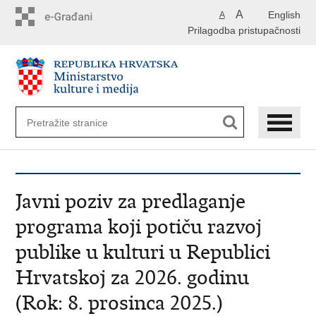
Preskoči
A
English
A
na
Prilagodba pristupačnosti
glavni
sadržaj
Javni poziv za predlaganje
programa koji potiču razvoj
publike u kulturi u Republici
Hrvatskoj za 2026. godinu
(Rok: 8. prosinca 2025.)