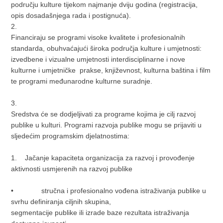
području kulture tijekom najmanje dviju godina (registracija,
opis dosadašnjega rada i postignuća).
2.
Financiraju se programi visoke kvalitete i profesionalnih
standarda, obuhvaćajući široka područja kulture i umjetnosti:
izvedbene i vizualne umjetnosti interdisciplinarne i nove
kulturne i umjetničke prakse, književnost, kulturna baština i film
te programi međunarodne kulturne suradnje.
3.
Sredstva će se dodjeljivati za programe kojima je cilj razvoj
publike u kulturi. Programi razvoja publike mogu se prijaviti u
sljedećim programskim djelatnostima:
1. Jačanje kapaciteta organizacija za razvoj i provođenje
aktivnosti usmjerenih na razvoj publike
• stručna i profesionalno vođena istraživanja publike u
svrhu definiranja ciljnih skupina,
segmentacije publike ili izrade baze rezultata istraživanja