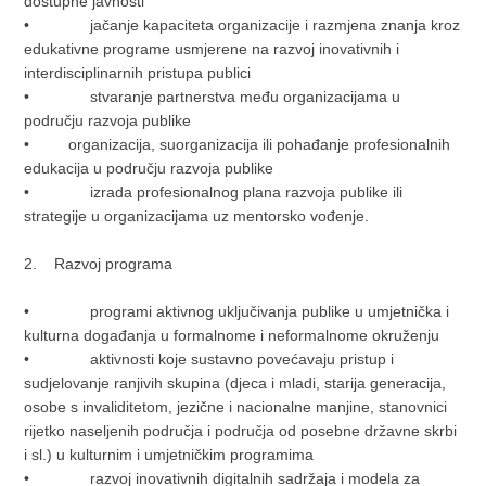
dostupne javnosti
• jačanje kapaciteta organizacije i razmjena znanja kroz
edukativne programe usmjerene na razvoj inovativnih i
interdisciplinarnih pristupa publici
• stvaranje partnerstva među organizacijama u
području razvoja publike
• organizacija, suorganizacija ili pohađanje profesionalnih
edukacija u području razvoja publike
• izrada profesionalnog plana razvoja publike ili
strategije u organizacijama uz mentorsko vođenje.
2. Razvoj programa
• programi aktivnog uključivanja publike u umjetnička i
kulturna događanja u formalnome i neformalnome okruženju
• aktivnosti koje sustavno povećavaju pristup i
sudjelovanje ranjivih skupina (djeca i mladi, starija generacija,
osobe s invaliditetom, jezične i nacionalne manjine, stanovnici
rijetko naseljenih područja i područja od posebne državne skrbi
i sl.) u kulturnim i umjetničkim programima
• razvoj inovativnih digitalnih sadržaja i modela za