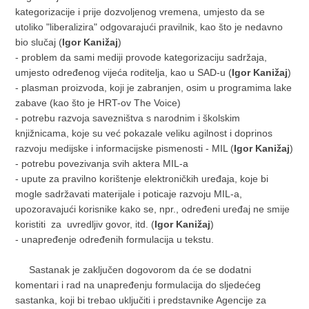
kategorizacije i prije dozvoljenog vremena, umjesto da se
utoliko "liberalizira" odgovarajući pravilnik, kao što je nedavno
bio slučaj (
Igor Kanižaj
)
- problem da sami mediji provode kategorizaciju sadržaja,
umjesto određenog vijeća roditelja, kao u SAD-u (
Igor Kanižaj
)
- plasman proizvoda, koji je zabranjen, osim u programima lake
zabave (kao što je HRT-ov The Voice)
- potrebu razvoja savezništva s narodnim i školskim
knjižnicama, koje su već pokazale veliku agilnost i doprinos
razvoju medijske i informacijske pismenosti - MIL (
Igor Kanižaj
)
- potrebu povezivanja svih aktera MIL-a
- upute za pravilno korištenje elektroničkih uređaja, koje bi
mogle sadržavati materijale i poticaje razvoju MIL-a,
upozoravajući korisnike kako se, npr., određeni uređaj ne smije
koristiti za uvredljiv govor, itd. (
Igor Kanižaj
)
- unapređenje određenih formulacija u tekstu.
Sastanak je zaključen dogovorom da će se dodatni
komentari i rad na unapređenju formulacija do sljedećeg
sastanka, koji bi trebao uključiti i predstavnike Agencije za