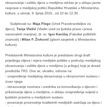
obrazovanje i zaštitu djece u medijima održan je u sklopu javne
rasprave o medijskoj politici Republike Hrvatske u Ministarstvu
kulture, u utorak, 9. lipnja 2015., od 10 do 12.30.
Sudjelovali su:
Maja Flego
(Ured Pravobraniteljice za
djecu),
Tanja Vlašić
(Vladin ured za ljudska prava i prava
nacionalnih manjina), dr. sc.
Igor Kanižaj
(Fakultet političkih
znanosti) i
Milan F. Živković
(glavni savjetnik u Ministarstvu
kulture).
Predstavnik Ministarstva kulture je predstavio drugi draft
prijedloga ciljeva i mjera medijske politike u području medijskog
obrazovanja i zaštite djece u medijima (u prilogu) koje je dosad
predložila TRS. One se, ukratko, odnose na:
- unapređenje medijskog obrazovanja u obrazovnom sustavu i
izvan njega
- obrazovanje novinara i urednika za komunikaciju s djecom i
prikazivanje djece u medijima, u sklopu unapređenja svijesti o
ljudskim pravima u medijskom sustavu
- povećanje proizvodnje kvalitetnih medijskih sadržaja za djecu i