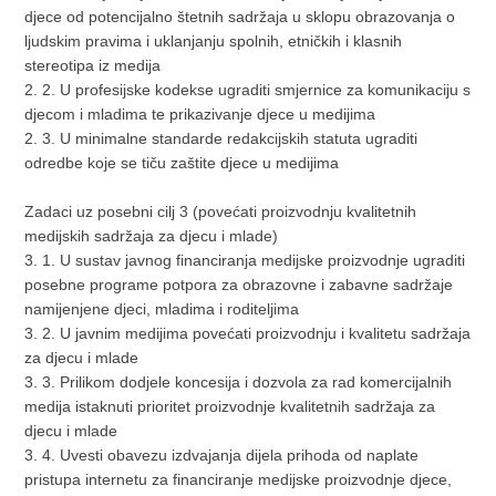
djece od potencijalno štetnih sadržaja u sklopu obrazovanja o
ljudskim pravima i uklanjanju spolnih, etničkih i klasnih
stereotipa iz medija
2. 2. U profesijske kodekse ugraditi smjernice za komunikaciju s
djecom i mladima te prikazivanje djece u medijima
2. 3. U minimalne standarde redakcijskih statuta ugraditi
odredbe koje se tiču zaštite djece u medijima
Zadaci uz posebni cilj 3 (povećati proizvodnju kvalitetnih
medijskih sadržaja za djecu i mlade)
3. 1. U sustav javnog financiranja medijske proizvodnje ugraditi
posebne programe potpora za obrazovne i zabavne sadržaje
namijenjene djeci, mladima i roditeljima
3. 2. U javnim medijima povećati proizvodnju i kvalitetu sadržaja
za djecu i mlade
3. 3. Prilikom dodjele koncesija i dozvola za rad komercijalnih
medija istaknuti prioritet proizvodnje kvalitetnih sadržaja za
djecu i mlade
3. 4. Uvesti obavezu izdvajanja dijela prihoda od naplate
pristupa internetu za financiranje medijske proizvodnje djece,