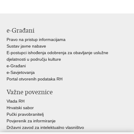
stranicu
na
na
Facebooku
Twitteru
e-Građani
Pravo na pristup informacijama
Sustav javne nabave
E-postupci ishođenja odobrenja za obavljanje uslužne
djelatnosti u području kulture
e-Građani
e-Savjetovanja
Portal otvorenih podataka RH
Važne poveznice
Vlada RH
Hrvatski sabor
Pučki pravobranitelj
Povjerenik za informiranje
Državni zavod za intelektualno vlasništvo