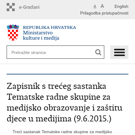
Preskoči
A
English
A
na
Prilagodba pristupačnosti
glavni
sadržaj
Zapisnik s trećeg sastanka
Tematske radne skupine za
medijsko obrazovanje i zaštitu
djece u medijima (9.6.2015.)
Treći sastanak Tematske radne skupine za medijsko