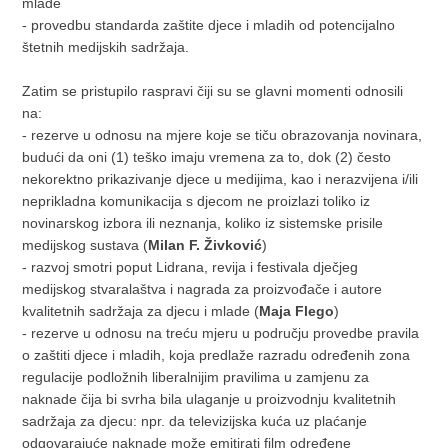
mlade
- provedbu standarda zaštite djece i mladih od potencijalno
štetnih medijskih sadržaja.
Zatim se pristupilo raspravi čiji su se glavni momenti odnosili
na:
- rezerve u odnosu na mjere koje se tiču obrazovanja novinara,
budući da oni (1) teško imaju vremena za to, dok (2) često
nekorektno prikazivanje djece u medijima, kao i nerazvijena i/ili
neprikladna komunikacija s djecom ne proizlazi toliko iz
novinarskog izbora ili neznanja, koliko iz sistemske prisile
medijskog sustava (
Milan F. Živković
)
- razvoj smotri poput Lidrana, revija i festivala dječjeg
medijskog stvaralaštva i nagrada za proizvođače i autore
kvalitetnih sadržaja za djecu i mlade (
Maja Flego
)
- rezerve u odnosu na treću mjeru u području provedbe pravila
o zaštiti djece i mladih, koja predlaže razradu određenih zona
regulacije podložnih liberalnijim pravilima u zamjenu za
naknade čija bi svrha bila ulaganje u proizvodnju kvalitetnih
sadržaja za djecu: npr. da televizijska kuća uz plaćanje
odgovarajuće naknade može emitirati film određene