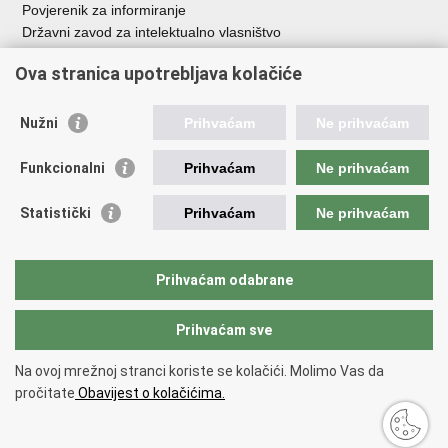
Povjerenik za informiranje
Državni zavod za intelektualno vlasništvo
Agencija za medije
Ova stranica upotrebljava kolačiće
HAKOM
Ostale poveznice
Nužni
Prihvaćam
Ne prihvaćam
Hrvatski restauratorski zavod
Funkcionalni
Prihvaćam
Ne prihvaćam
Hrvatski audiovizualni centar
Zaklada Kultura nova
Statistički
Prihvaćam
Ne prihvaćam
Creative Europe
Cultural heritage in EU
EU National Institutes for Culture
Prihvaćam odabrane
Međunarodni centar za podvodnu arheologiju u Zadru (MCPA)
Prihvaćam sve
Povratak na vrh
Na ovoj mrežnoj stranci koriste se kolačići. Molimo Vas da
Copyright © 2026 Ministarstvo kulture i medija.
Uvjeti korištenja
.
Izjava o
pročitate
Obavijest o kolačićima.
pristupačnosti
.