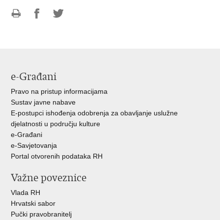
Ispiši
Podijeli
Podijeli
stranicu
na
na
Facebooku
Twitteru
e-Građani
Pravo na pristup informacijama
Sustav javne nabave
E-postupci ishođenja odobrenja za obavljanje uslužne
djelatnosti u području kulture
e-Građani
e-Savjetovanja
Portal otvorenih podataka RH
Važne poveznice
Vlada RH
Hrvatski sabor
Pučki pravobranitelj