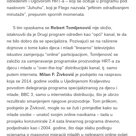
određenim i Ugovorom HRT-a – koji se očituje u programu pod
naslovom “Juhuhu”, koji je Flego nazvala “jeftinim odrađivanjem
minutaže”, prepunim spornih momenata.
S tim opaskama se
Robert Tomljenović
nije složio,
istaknuvši da je Drugi program određen kao “opći” kanal, te da
ne bilo dobro da se specijalizira. Pozivajući se na raširene
dojmove o tome kako djeca i mladi “linearno” televizijsko
iskustvo zamjenjuju “online” participacijom, Tomljenović se
založio za usmjeravanje programske proizvodnje HRT-a za
djecu i mlade u “over-the-top” distribucijski kanal, tj. samo
putem interneta.
Milan F. Živković
je podsjetio na raspravu
koja se 2014. godine vodila u Ujedinjenom Kraljevstvu
povodom delegiranja programa specijaliziranog za djecu i
mlade, BBC 3, samo u internetsku distribuciju, što je ubrzo
rezultiralo smanjenjem njegove proizvodnje. Tom prilikom,
podsjetio je Živković, mogle su se čuti i primjedbe kako su
mlade osobe – unatoč svojim online-navikama – tada u
prosjeku konzumirale 2,4 sata linearnog programa dnevno,
podjednako kao i 2004. godine, što daje slabu podlogu
ocjenama o masovnoj migraciji mladih u nelinearni online-svijet.