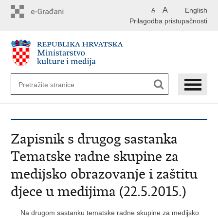
Preskoči
A
English
A
na
Prilagodba pristupačnosti
glavni
sadržaj
Zapisnik s drugog sastanka
Tematske radne skupine za
medijsko obrazovanje i zaštitu
djece u medijima (22.5.2015.)
Na drugom sastanku tematske radne skupine za medijsko