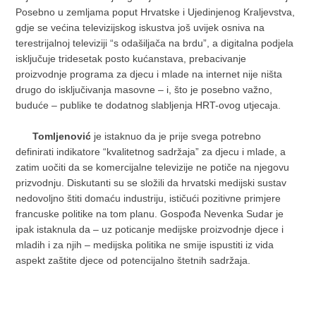
Posebno u zemljama poput Hrvatske i Ujedinjenog Kraljevstva,
gdje se većina televizijskog iskustva još uvijek osniva na
terestrijalnoj televiziji “s odašiljača na brdu”, a digitalna podjela
isključuje tridesetak posto kućanstava, prebacivanje
proizvodnje programa za djecu i mlade na internet nije ništa
drugo do isključivanja masovne – i, što je posebno važno,
buduće – publike te dodatnog slabljenja HRT-ovog utjecaja.
Tomljenović
je istaknuo da je prije svega potrebno
definirati indikatore “kvalitetnog sadržaja” za djecu i mlade, a
zatim uočiti da se komercijalne televizije ne potiče na njegovu
prizvodnju. Diskutanti su se složili da hrvatski medijski sustav
nedovoljno štiti domaću industriju, ističući pozitivne primjere
francuske politike na tom planu. Gospođa Nevenka Sudar je
ipak istaknula da – uz poticanje medijske proizvodnje djece i
mladih i za njih – medijska politika ne smije ispustiti iz vida
aspekt zaštite djece od potencijalno štetnih sadržaja.