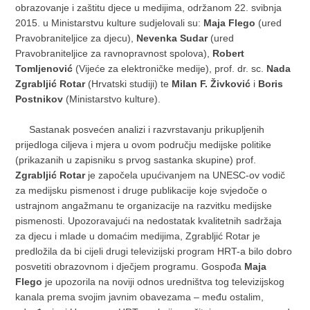
obrazovanje i zaštitu djece u medijima, održanom 22. svibnja
2015. u Ministarstvu kulture sudjelovali su:
Maja Flego
(ured
Pravobraniteljice za djecu),
Nevenka Sudar
(ured
Pravobraniteljice za ravnopravnost spolova),
Robert
Tomljenović
(Vijeće za elektroničke medije), prof. dr. sc.
Nada
Zgrabljić Rotar
(Hrvatski studiji) te
Milan F. Živković
i
Boris
Postnikov
(Ministarstvo kulture).
Sastanak posvećen analizi i razvrstavanju prikupljenih
prijedloga ciljeva i mjera u ovom području medijske politike
(prikazanih u zapisniku s prvog sastanka skupine) prof.
Zgrabljić Rotar
je započela upućivanjem na UNESC-ov vodič
za medijsku pismenost i druge publikacije koje svjedoče o
ustrajnom angažmanu te organizacije na razvitku medijske
pismenosti. Upozoravajući na nedostatak kvalitetnih sadržaja
za djecu i mlade u domaćim medijima, Zgrabljić Rotar je
predložila da bi cijeli drugi televizijski program HRT-a bilo dobro
posvetiti obrazovnom i dječjem programu. Gospođa
Maja
Flego
je upozorila na noviji odnos uredništva tog televizijskog
kanala prema svojim javnim obavezama – među ostalim,