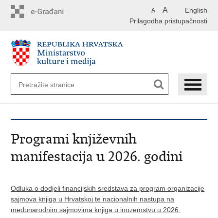
Preskoči
A
English
A
na
Prilagodba pristupačnosti
glavni
sadržaj
Programi književnih
manifestacija u 2026. godini
Odluka o dodjeli financijskih sredstava za program organizacije
sajmova knjiga u Hrvatskoj te nacionalnih nastupa na
međunarodnim sajmovima knjiga u inozemstvu u 2026.