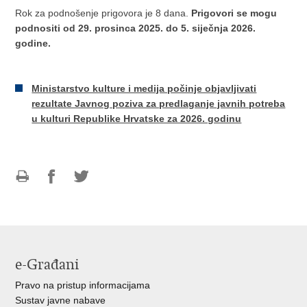
Rok za podnošenje prigovora je 8 dana.
Prigovori se mogu
podnositi od 29. prosinca 2025. do 5. siječnja 2026.
godine.
Ministarstvo kulture i medija počinje objavljivati
rezultate Javnog poziva za predlaganje javnih potreba
u kulturi Republike Hrvatske za 2026. godinu
Ispiši
Podijeli
Podijeli
stranicu
na
na
Facebooku
Twitteru
e-Građani
Pravo na pristup informacijama
Sustav javne nabave