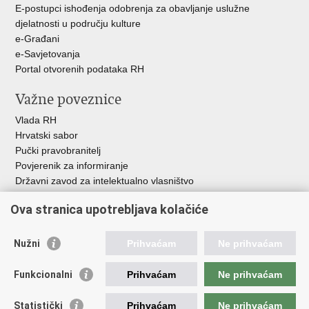
E-postupci ishođenja odobrenja za obavljanje uslužne
djelatnosti u području kulture
e-Građani
e-Savjetovanja
Portal otvorenih podataka RH
Važne poveznice
Vlada RH
Hrvatski sabor
Pučki pravobranitelj
Povjerenik za informiranje
Državni zavod za intelektualno vlasništvo
Agencija za medije
Ova stranica upotrebljava kolačiće
HAKOM
Ostale poveznice
Nužni
Prihvaćam
Ne prihvaćam
Hrvatski restauratorski zavod
Funkcionalni
Prihvaćam
Ne prihvaćam
Hrvatski audiovizualni centar
Zaklada Kultura nova
Statistički
Prihvaćam
Ne prihvaćam
Creative Europe