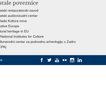
stale poveznice
atski restauratorski zavod
atski audiovizualni centar
lada Kultura nova
ative Europe
tural heritage in EU
National Institutes for Culture
unarodni centar za podvodnu arheologiju u Zadru
CPA)
ti
.