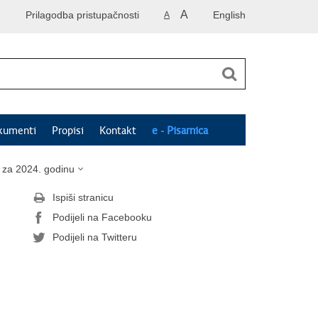
A
Prilagodba pristupačnosti
English
A
kumenti
Propisi
Kontakt
e - Pisarnica
i za 2024. godinu
Ispiši stranicu
Podijeli na Facebooku
Podijeli na Twitteru