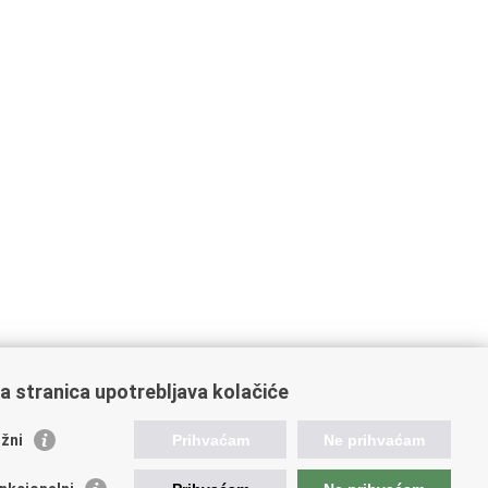
a stranica upotrebljava kolačiće
žni
Prihvaćam
Ne prihvaćam