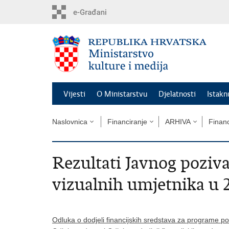
Preskoči
na
glavni
sadržaj
Vijesti
O Ministarstvu
Djelatnosti
Istak
Naslovnica
Financiranje
ARHIVA
Financ
Rezultati Javnog poziva
vizualnih umjetnika u 
Odluka o dodjeli financijskih sredstava za programe po