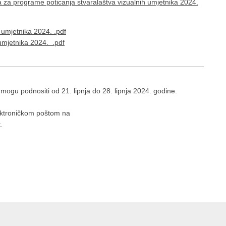
a za programe poticanja stvaralaštva vizualnih umjetnika 2024.
 umjetnika 2024. .pdf
 umjetnika 2024. .pdf
mogu podnositi od 21. lipnja do 28. lipnja 2024. godine.
 elektroničkom poštom na
.