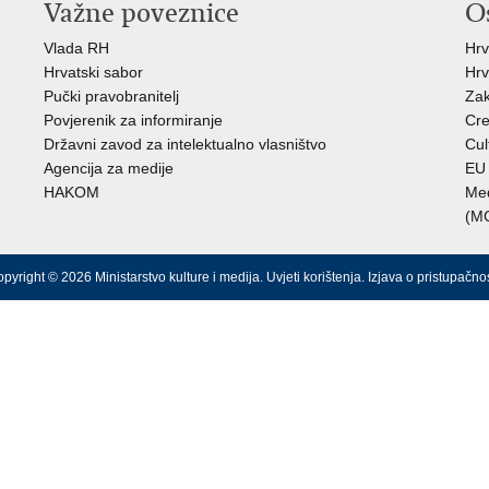
Važne poveznice
O
Vlada RH
Hrv
Hrvatski sabor
Hrv
Pučki pravobranitelj
Zak
Povjerenik za informiranje
Cre
Državni zavod za intelektualno vlasništvo
Cul
Agencija za medije
EU 
HAKOM
Međ
(M
pyright © 2026 Ministarstvo kulture i medija.
Uvjeti korištenja
.
Izjava o pristupačnos