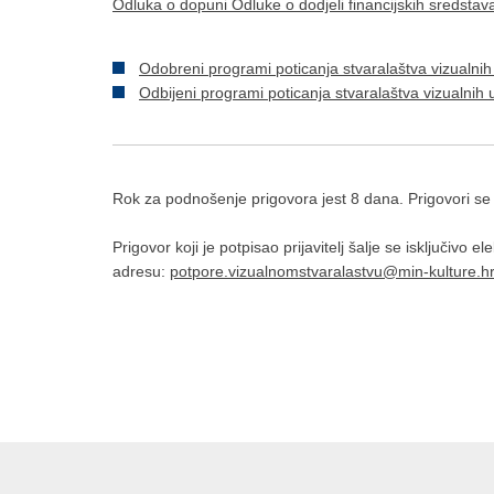
Odluka o dopuni Odluke o dodjeli financijskih sredstav
Odobreni programi poticanja stvaralaštva vizualnih
Odbijeni programi poticanja stvaralaštva vizualnih
Rok za podnošenje prigovora jest 8 dana. Prigovori se 
Prigovor koji je potpisao prijavitelj šalje se isključivo
adresu:
potpore.vizualnomstvaralastvu@min-kulture.hr