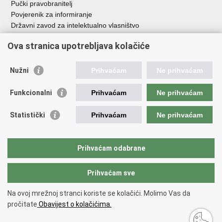
Pučki pravobranitelj
Povjerenik za informiranje
Državni zavod za intelektualno vlasništvo
Agencija za medije
Ova stranica upotrebljava kolačiće
HAKOM
Ostale poveznice
Nužni
Prihvaćam
Ne prihvaćam
Hrvatski restauratorski zavod
Funkcionalni
Prihvaćam
Ne prihvaćam
Hrvatski audiovizualni centar
Zaklada Kultura nova
Statistički
Prihvaćam
Ne prihvaćam
Creative Europe
Cultural heritage in EU
EU National Institutes for Culture
Prihvaćam odabrane
Međunarodni centar za podvodnu arheologiju u Zadru (MCPA)
Prihvaćam sve
Povratak na vrh
Na ovoj mrežnoj stranci koriste se kolačići. Molimo Vas da
Copyright © 2026 Ministarstvo kulture i medija.
Uvjeti korištenja
.
Izjava o
pročitate
Obavijest o kolačićima.
pristupačnosti
.