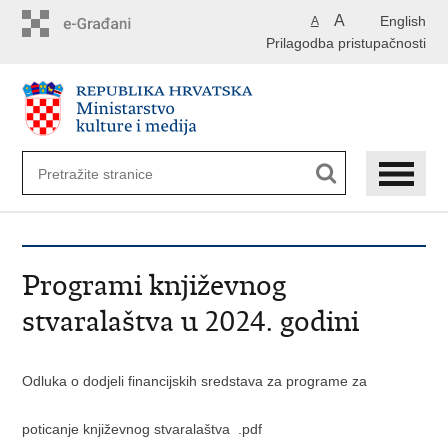
Preskoči
A
English
A
na
Prilagodba pristupačnosti
glavni
sadržaj
Programi književnog
stvaralaštva u 2024. godini
Odluka o dodjeli financijskih sredstava za programe za
poticanje književnog stvaralaštva
.pdf