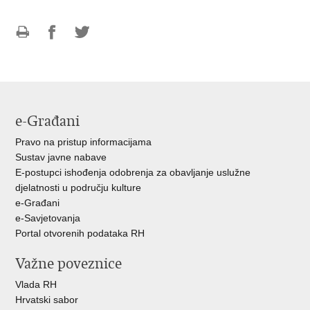
Ispiši
Podijeli
Podijeli
stranicu
na
na
Facebooku
Twitteru
e-Građani
Pravo na pristup informacijama
Sustav javne nabave
E-postupci ishođenja odobrenja za obavljanje uslužne
djelatnosti u području kulture
e-Građani
e-Savjetovanja
Portal otvorenih podataka RH
Važne poveznice
Vlada RH
Hrvatski sabor