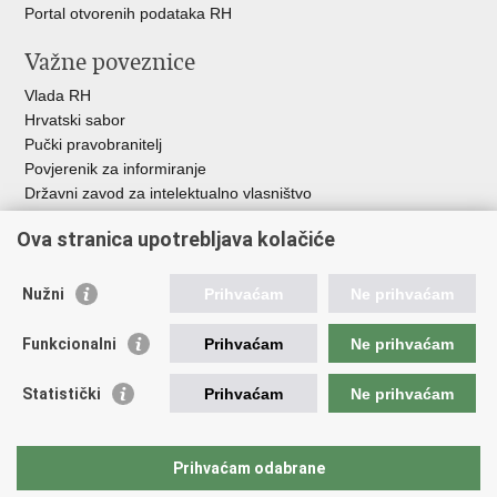
Portal otvorenih podataka RH
Važne poveznice
Vlada RH
Hrvatski sabor
Pučki pravobranitelj
Povjerenik za informiranje
Državni zavod za intelektualno vlasništvo
Agencija za medije
Ova stranica upotrebljava kolačiće
HAKOM
Ostale poveznice
Nužni
Prihvaćam
Ne prihvaćam
Hrvatski restauratorski zavod
Funkcionalni
Prihvaćam
Ne prihvaćam
Hrvatski audiovizualni centar
Zaklada Kultura nova
Statistički
Prihvaćam
Ne prihvaćam
Creative Europe
Cultural heritage in EU
EU National Institutes for Culture
Prihvaćam odabrane
Međunarodni centar za podvodnu arheologiju u Zadru (MCPA)