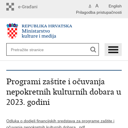
Preskoči
A
English
A
na
Prilagodba pristupačnosti
glavni
sadržaj
Programi zaštite i očuvanja
nepokretnih kulturnih dobara u
2023. godini
Odluka o dodjeli financijskih sredstava za programe zaštite i
očuvanja nepokretnih kulturnih dobara
.pdf