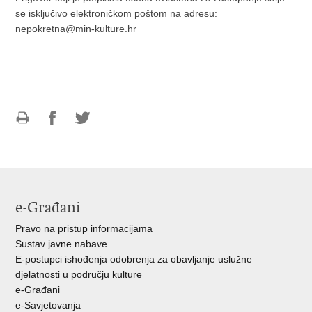
se isključivo elektroničkom poštom na adresu:
nepokretna@min-kulture.hr
Ispiši
Podijeli
Podijeli
stranicu
na
na
Facebooku
Twitteru
e-Građani
Pravo na pristup informacijama
Sustav javne nabave
E-postupci ishođenja odobrenja za obavljanje uslužne
djelatnosti u području kulture
e-Građani
e-Savjetovanja