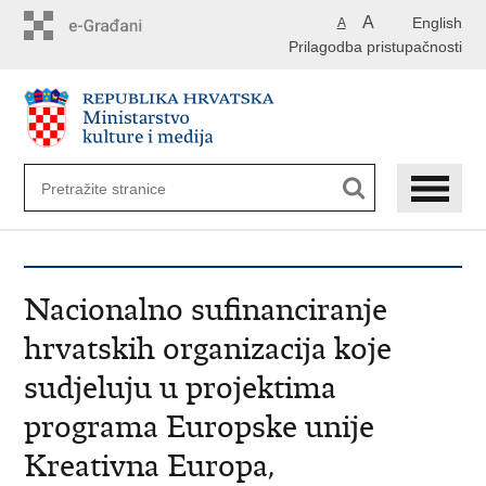
Preskoči
A
English
A
na
Prilagodba pristupačnosti
glavni
sadržaj
Nacionalno sufinanciranje
hrvatskih organizacija koje
sudjeluju u projektima
programa Europske unije
Kreativna Europa,