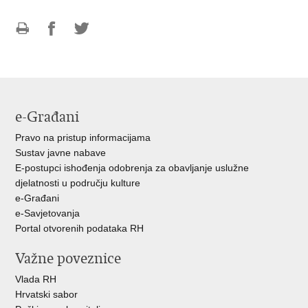
Ispiši
Podijeli
Podijeli
stranicu
na
na
Facebooku
Twitteru
e-Građani
Pravo na pristup informacijama
Sustav javne nabave
E-postupci ishođenja odobrenja za obavljanje uslužne
djelatnosti u području kulture
e-Građani
e-Savjetovanja
Portal otvorenih podataka RH
Važne poveznice
Vlada RH
Hrvatski sabor