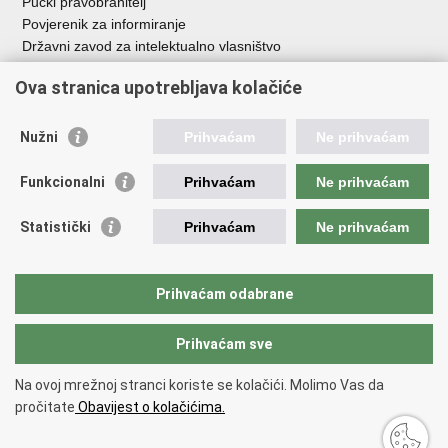
Pučki pravobranitelj
Povjerenik za informiranje
Državni zavod za intelektualno vlasništvo
Agencija za medije
Ova stranica upotrebljava kolačiće
HAKOM
Ostale poveznice
Nužni
Prihvaćam
Ne prihvaćam
Hrvatski restauratorski zavod
Funkcionalni
Prihvaćam
Ne prihvaćam
Hrvatski audiovizualni centar
Zaklada Kultura nova
Statistički
Prihvaćam
Ne prihvaćam
Creative Europe
Cultural heritage in EU
EU National Institutes for Culture
Prihvaćam odabrane
Međunarodni centar za podvodnu arheologiju u Zadru (MCPA)
Prihvaćam sve
Povratak na vrh
Na ovoj mrežnoj stranci koriste se kolačići. Molimo Vas da
Copyright © 2026 Ministarstvo kulture i medija.
Uvjeti korištenja
.
Izjava o
pročitate
Obavijest o kolačićima.
pristupačnosti
.