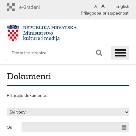
Preskoči
A
English
A
na
Prilagodba pristupačnosti
glavni
sadržaj
Dokumenti
Filtrirajte dokumente:
Od: