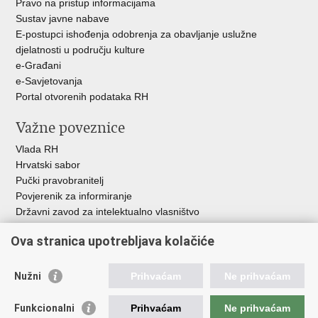
Pravo na pristup informacijama
Sustav javne nabave
E-postupci ishođenja odobrenja za obavljanje uslužne
djelatnosti u području kulture
e-Građani
e-Savjetovanja
Portal otvorenih podataka RH
Važne poveznice
Vlada RH
Hrvatski sabor
Pučki pravobranitelj
Povjerenik za informiranje
Državni zavod za intelektualno vlasništvo
Agencija za medije
Ova stranica upotrebljava kolačiće
HAKOM
Ostale poveznice
Nužni
Prihvaćam
Ne prihvaćam
Hrvatski restauratorski zavod
Funkcionalni
Prihvaćam
Ne prihvaćam
Hrvatski audiovizualni centar