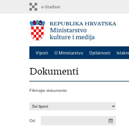
Preskoči
na
glavni
sadržaj
Vijesti
O Ministarstvu
Djelatnosti
Istak
Dokumenti
Filtrirajte dokumente:
Od: