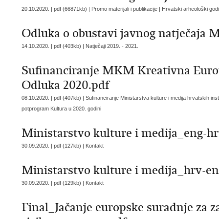
20.10.2020. | pdf (66871kb) | Promo materijali i publikacije |
Hrvatski arheološki god
Odluka o obustavi javnog natječaja
14.10.2020. | pdf (403kb) |
Natječaji 2019. - 2021.
Sufinanciranje MKM Kreativna Euro
Odluka 2020.pdf
08.10.2020. | pdf (407kb) |
Sufinanciranje Ministarstva kulture i medija hrvatskih in
potprogram Kultura u 2020. godini
Ministarstvo kulture i medija_eng-hr
30.09.2020. | pdf (127kb) |
Kontakt
Ministarstvo kulture i medija_hrv-en
30.09.2020. | pdf (129kb) |
Kontakt
Final_Jačanje europske suradnje za za