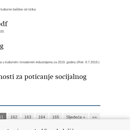
lturne baštine od rizika
pdf
020.
og
a u kulturnim i kreativnim industrijama za 2019. godinu (Rok: 8.7.2019.)
osti za poticanje socijalnog
61
162
163
164
165
Sljedeća »
»»