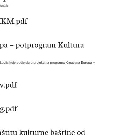
išnjak
 MKM.pdf
pa – potprogram Kultura
stitucija koje sudjeluju u projektima programa Kreativna Europa –
v.pdf
g.pdf
štitu kulturne baštine od