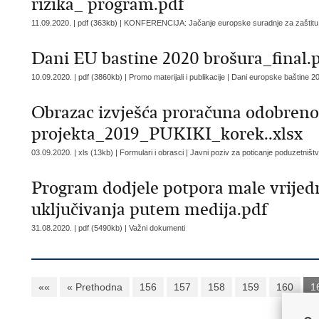
rizika_ program.pdf
11.09.2020. | pdf (363kb) |
KONFERENCIJA: Jačanje europske suradnje za zaštitu ku
Dani EU bastine 2020 brošura_final.
10.09.2020. | pdf (3860kb) | Promo materijali i publikacije |
Dani europske baštine 2
Obrazac izvješća proračuna odobren
projekta_2019_PUKIKI_korek..xlsx
03.09.2020. | xls (13kb) | Formulari i obrasci |
Javni poziv za poticanje poduzetništv
Program dodjele potpora male vrijedn
uključivanja putem medija.pdf
31.08.2020. | pdf (5490kb) |
Važni dokumenti
««
« Prethodna
156
157
158
159
160
1