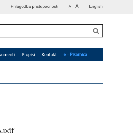
A
Prilagodba pristupačnosti
English
A
kumenti
Propisi
Kontakt
e - Pisarnica
5.pdf