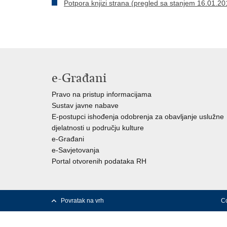
Potpora knjizi strana (pregled sa stanjem 16.01.20
e-Građani
Pravo na pristup informacijama
Sustav javne nabave
E-postupci ishođenja odobrenja za obavljanje uslužne
djelatnosti u području kulture
e-Građani
e-Savjetovanja
Portal otvorenih podataka RH
Povratak na vrh
Co