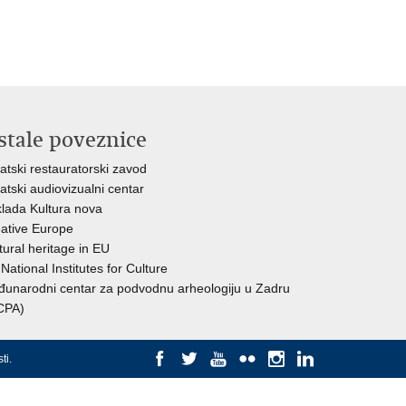
stale poveznice
atski restauratorski zavod
atski audiovizualni centar
lada Kultura nova
ative Europe
tural heritage in EU
National Institutes for Culture
unarodni centar za podvodnu arheologiju u Zadru
CPA)
ti
.