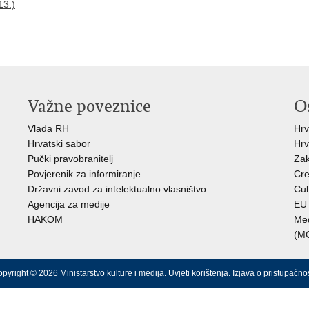
13.)
Važne poveznice
O
Vlada RH
Hrv
Hrvatski sabor
Hrv
Pučki pravobranitelj
Zak
Povjerenik za informiranje
Cre
Državni zavod za intelektualno vlasništvo
Cul
Agencija za medije
EU 
HAKOM
Međ
(M
pyright © 2026 Ministarstvo kulture i medija.
Uvjeti korištenja
.
Izjava o pristupačnos