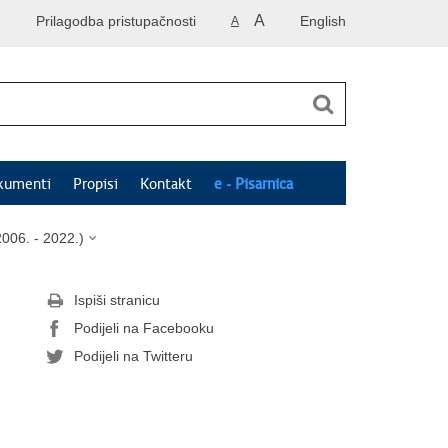
A
Prilagodba pristupačnosti
English
A
kumenti
Propisi
Kontakt
e - Pisarnica
006. - 2022.)
Ispiši stranicu
Podijeli na Facebooku
Podijeli na Twitteru