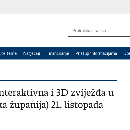
nute teme
Natječaji
Financiranje
Pristup informacijama
Do
nteraktivna i 3D zviježđa u
a županija) 21. listopada