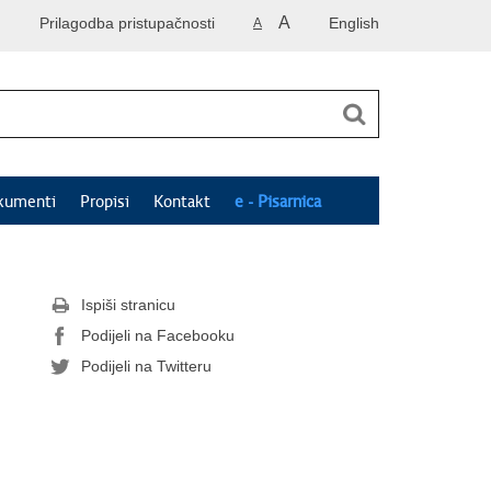
A
Prilagodba pristupačnosti
English
A
kumenti
Propisi
Kontakt
e - Pisarnica
Ispiši stranicu
Podijeli na Facebooku
Podijeli na Twitteru