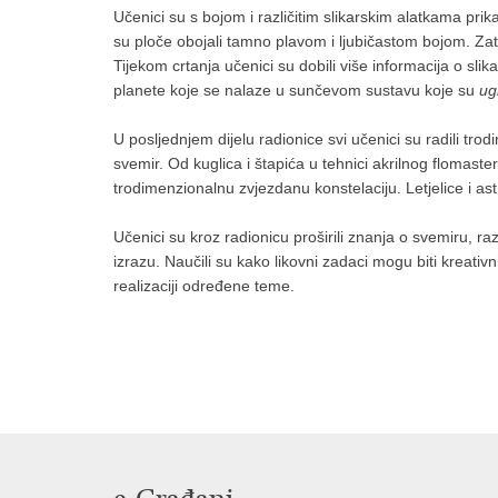
Učenici su s bojom i različitim slikarskim alatkama prik
su ploče obojali tamno plavom i ljubičastom bojom. Zat
Tijekom crtanja učenici su dobili više informacija o sli
planete koje se nalaze u sunčevom sustavu koje su
ug
U posljednjem dijelu radionice svi učenici su radili trod
svemir. Od kuglica i štapića u tehnici akrilnog flomaster
trodimenzionalnu zvjezdanu konstelaciju. Letjelice i as
Učenici su kroz radionicu proširili znanja o svemiru, ra
izrazu. Naučili su kako likovni zadaci mogu biti kreativni,
realizaciji određene teme.