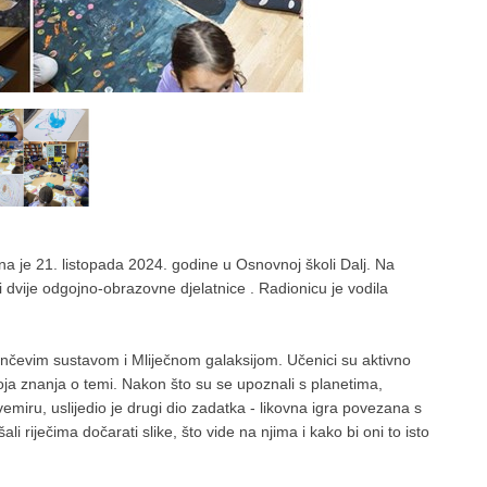
na je 21. listopada 2024. godine u Osnovnoj školi Dalj. Na
i dvije odgojno-obrazovne djelatnice . Radionicu je vodila
unčevim sustavom i Mliječnom galaksijom. Učenici su aktivno
voja znanja o temi. Nakon što su se upoznali s planetima,
miru, uslijedio je drugi dio zadatka - likovna igra povezana s
li riječima dočarati slike, što vide na njima i kako bi oni to isto