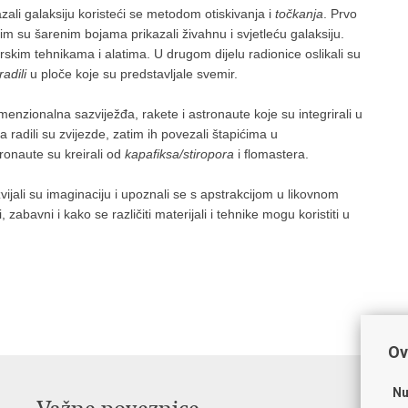
azali galaksiju koristeći se metodom otiskivanja i
točkanja
. Prvo
im su šarenim bojama prikazali živahnu i svjetleću galaksiju.
karskim tehnikama i alatima. U drugom dijelu radionice oslikali su
radili
u ploče koje su predstavljale svemir.
imenzionalna sazviježđa, rakete i astronaute koje su integrirali u
a radili su zvijezde, zatim ih povezali štapićima u
tronaute su kreirali od
kapafiksa/stiropora
i flomastera.
zvijali su imaginaciju i upoznali se s apstrakcijom u likovnom
 zabavni i kako se različiti materijali i tehnike mogu koristiti u
Ov
Nu