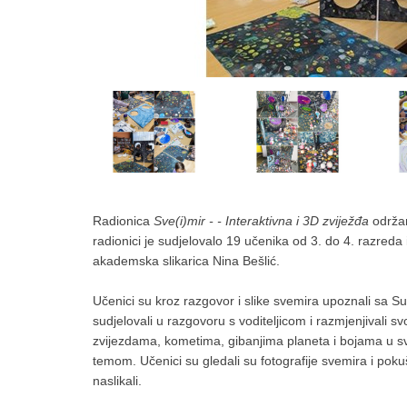
Radionica
Sve(i)mir - - Interaktivna i 3D zviježđa
održa
radionici je sudjelovalo 19 učenika od 3. do 4. razreda 
akademska slikarica Nina Bešlić.
Učenici su kroz razgovor i slike svemira upoznali sa S
sudjelovali u razgovoru s voditeljicom i razmjenjivali s
zvijezdama, kometima, gibanjima planeta i bojama u sve
temom. Učenici su gledali su fotografije svemira i pokuša
naslikali.