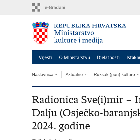
Preskoči
na
glavni
sadržaj
Vijesti
O Ministarstvu
Djelatnosti
Istak
Naslovnica
Aktualno
Ruksak (pun) kulture
Radionica Sve(i)mir – I
Dalju (Osječko-baranjsk
2024. godine