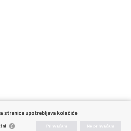
a stranica upotrebljava kolačiće
žni
Prihvaćam
Ne prihvaćam