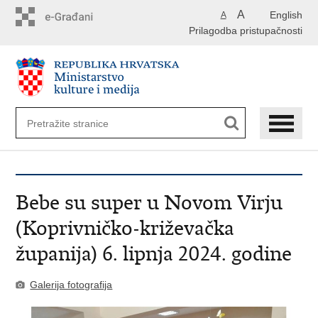
Preskoči
A
English
A
na
Prilagodba pristupačnosti
glavni
sadržaj
Bebe su super u Novom Virju
(Koprivničko-križevačka
županija) 6. lipnja 2024. godine
Galerija fotografija