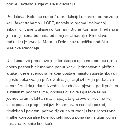
pratile i aktivno sudjelovale u gledanju.
Predstava „Bebe su super!“ u produkciji Lutkarske organizacije
koju fakat trebamo - LOFT, nastala je prema istoimenoj
slikovnici Ivane Guljašević Kuman i Brune Kumana. Predstava
je namijenjena bebama od 5 mjeseci nadalje. Predstavu i
radionicu je izvodila Morana Dolenc uz tehničku podršku
Marinka Radočaja.
U fokusu ove predstave je interakcija s djecom pomoću njima
dobro poznatih elemenata poput kocki, jednostavnih plošnih
lutaka i cijele scenografije koja postaje mjesto susreta likova i
mjesto pokazivanja priče. Zahvaljujući glazbi koja podcrtava
atmosferu i daje ritam izvedbi, izvođačica pjeva i gradi priču na
auditivnim podražajima, otkrivajući slova i glasove te na
jednostavan i efektan način spaja te glasove s likovima koji
djeci postaju prepoznatljivi. Ekspresivan scenski pokret,
ritmiziran i poletan, poziva djecu na suradnju kroz repetitivne
kratke koreografije koje roditelji mogu ponavljati s glumicom i
naravno, kasnije kod kuće.