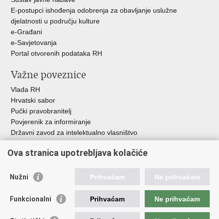
E-postupci ishođenja odobrenja za obavljanje uslužne
djelatnosti u području kulture
e-Građani
e-Savjetovanja
Portal otvorenih podataka RH
Važne poveznice
Vlada RH
Hrvatski sabor
Pučki pravobranitelj
Povjerenik za informiranje
Državni zavod za intelektualno vlasništvo
Agencija za medije
Ova stranica upotrebljava kolačiće
HAKOM
Ostale poveznice
Nužni
Prihvaćam
Ne prihvaćam
Hrvatski restauratorski zavod
Funkcionalni
Prihvaćam
Ne prihvaćam
Hrvatski audiovizualni centar
Zaklada Kultura nova