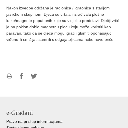
Nakon izvedbe održana je radionica / igraonica s starijom
jasličkom skupinom. Djeca su crtala i izrađivala plošne
lutke/magnete poput onih koje su vidjeli u predstavi. Dječji vrtić
je na poklon dobio magnetnu ploču koju može koristiti kao
paravan, tako da se djeca mogu igrati i glumiti oponašajući
viđeno ili smišljati sami ili s odgajateljicama neke nove priče.
Ispiši
Podijeli
Podijeli
stranicu
na
na
Facebooku
Twitteru
e-Građani
Pravo na pristup informacijama
Sustav javne nabave