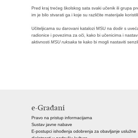
Pred kraj trećeg školskog sata svaki učenik ili grupa pr
im je bilo stvarati ga i koje su različite materijale koristi
Učiteljicama su darovani katalozi MSU na dodir s uveć
radionice i povezima za oči, kako bi učenicima i nasta
aktivnosti
MSU ruksaka
te kako bi mogli nastaviti senzib
e-Građani
Pravo na pristup informacijama
Sustav javne nabave
E-postupci ishođenja odobrenja za obavljanje uslužne
djelatnosti u području kulture