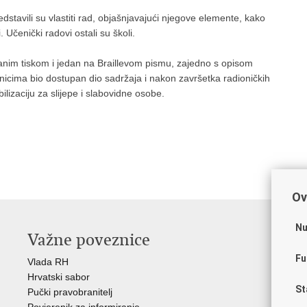
edstavili su vlastiti rad, objašnjavajući njegove elemente, kako
li. Učenički radovi ostali su školi.
anim tiskom i jedan na Braillevom pismu, zajedno s opisom
vnicima bio dostupan dio sadržaja i nakon završetka radioničkih
ilizaciju za slijepe i slabovidne osobe.
Ov
Nu
Važne poveznice
O
Fu
Vlada RH
Hrv
Hrvatski sabor
Hrv
St
Pučki pravobranitelj
Zak
Povjerenik za informiranje
Cre