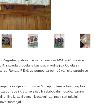
 iz Zagreba gostovao je sa radionicom
MSU u Ruksaku
u
4. razreda provela je kustosica-voditeljica Odjela za
agreb Renata Filčić, uz pomoć uz pomoć vanjske suradnice
 umjetnička djela iz fundusa Muzeja putem njihovih replika.
 za potrebe i kretanje slijepih i slabovidnih osoba raznim
rilike izraditi vlastiti kreativni rad inspiriran taktilnim
kovni materijal.