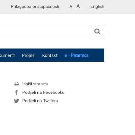
A
Prilagodba pristupačnosti
English
A
kumenti
Propisi
Kontakt
e - Pisarnica
Ispiši stranicu
Podijeli na Facebooku
Podijeli na Twitteru