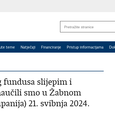
nute teme
Natječaji
Financiranje
Pristup informacijama
Do
 fundusa slijepim i
naučili smo u Žabnom
anija) 21. svibnja 2024.