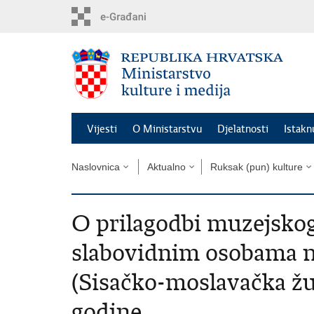
Preskoči
na
glavni
sadržaj
Vijesti
O Ministarstvu
Djelatnosti
Istak
Naslovnica
Aktualno
Ruksak (pun) kulture
O prilagodbi muzejskog
slabovidnim osobama 
(Sisačko-moslavačka žup
godine